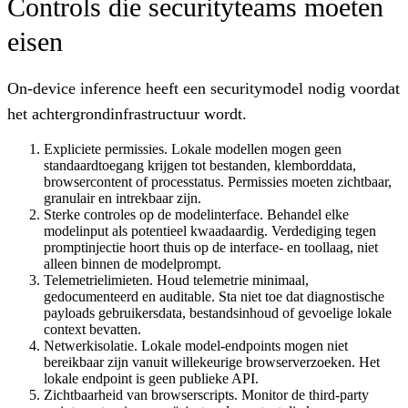
Controls die securityteams moeten
eisen
On-device inference heeft een securitymodel nodig voordat
het achtergrondinfrastructuur wordt.
Expliciete permissies.
Lokale modellen mogen geen
standaardtoegang krijgen tot bestanden, klemborddata,
browsercontent of processtatus. Permissies moeten zichtbaar,
granulair en intrekbaar zijn.
Sterke controles op de modelinterface.
Behandel elke
modelinput als potentieel kwaadaardig. Verdediging tegen
promptinjectie hoort thuis op de interface- en toollaag, niet
alleen binnen de modelprompt.
Telemetrielimieten.
Houd telemetrie minimaal,
gedocumenteerd en auditable. Sta niet toe dat diagnostische
payloads gebruikersdata, bestandsinhoud of gevoelige lokale
context bevatten.
Netwerkisolatie.
Lokale model-endpoints mogen niet
bereikbaar zijn vanuit willekeurige browserverzoeken. Het
lokale endpoint is geen publieke API.
Zichtbaarheid van browserscripts.
Monitor de third-party