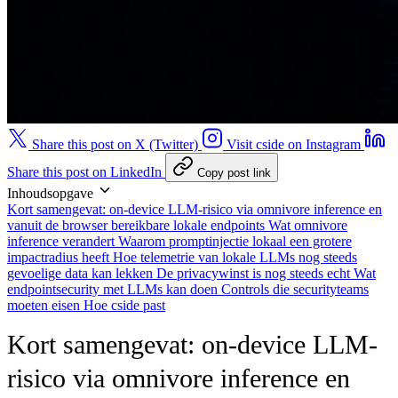
Share this post on X (Twitter)
Visit cside on Instagram
Share this post on LinkedIn
Copy post link
Inhoudsopgave
Kort samengevat: on-device LLM-risico via omnivore inference en
vanuit de browser bereikbare lokale endpoints
Wat omnivore
inference verandert
Waarom promptinjectie lokaal een grotere
impactradius heeft
Hoe telemetrie van lokale LLMs nog steeds
gevoelige data kan lekken
De privacywinst is nog steeds echt
Wat
endpointsecurity met LLMs kan doen
Controls die securityteams
moeten eisen
Hoe cside past
Kort samengevat: on-device LLM-
risico via omnivore inference en