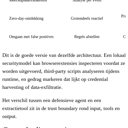
Meerstapsaanvalsketens
Analyse per event
Proa
Zero-day-ontdekking
Grotendeels reactief
Omgaan met false positives
Regels afstellen
Co
Dit is de goede versie van dezelfde architectuur. Een lokaal
securitymodel kan browserextensies inspecteren voordat ze
worden uitgevoerd, third-party scripts analyseren tijdens
runtime, en gedrag markeren dat lijkt op credential
harvesting of data-exfiltratie.
Het verschil tussen een defensieve agent en een
extractietool zit in de trust boundary rond input, tools en
output.