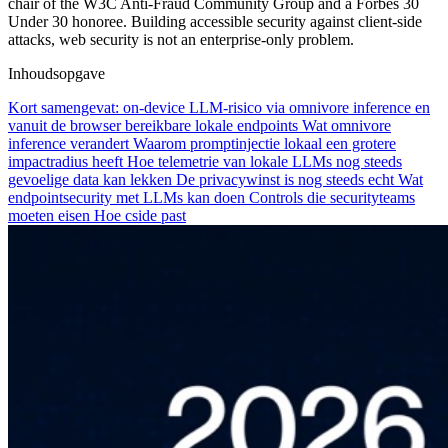
chair of the W3C Anti-Fraud Community Group and a Forbes 30
Under 30 honoree. Building accessible security against client-side
attacks, web security is not an enterprise-only problem.
Inhoudsopgave
Kort samengevat: on-device LLM-risico via omnivore inference en
vanuit de browser bereikbare lokale endpoints
Wat omnivore
inference verandert
Waarom promptinjectie lokaal een grotere
impactradius heeft
Hoe telemetrie van lokale LLMs nog steeds
gevoelige data kan lekken
De privacywinst is nog steeds echt
Wat
endpointsecurity met LLMs kan doen
Controls die securityteams
moeten eisen
Hoe cside past