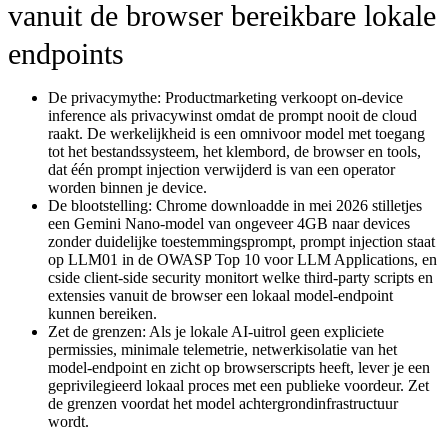
vanuit de browser bereikbare lokale
endpoints
De privacymythe:
Productmarketing verkoopt on-device
inference als privacywinst omdat de prompt nooit de cloud
raakt. De werkelijkheid is een omnivoor model met toegang
tot het bestandssysteem, het klembord, de browser en tools,
dat één prompt injection verwijderd is van een operator
worden binnen je device.
De blootstelling:
Chrome downloadde in mei 2026 stilletjes
een Gemini Nano-model van ongeveer 4GB naar devices
zonder duidelijke toestemmingsprompt, prompt injection staat
op LLM01 in de OWASP Top 10 voor LLM Applications, en
cside client-side security monitort welke third-party scripts en
extensies vanuit de browser een lokaal model-endpoint
kunnen bereiken.
Zet de grenzen:
Als je lokale AI-uitrol geen expliciete
permissies, minimale telemetrie, netwerkisolatie van het
model-endpoint en zicht op browserscripts heeft, lever je een
geprivilegieerd lokaal proces met een publieke voordeur. Zet
de grenzen voordat het model achtergrondinfrastructuur
wordt.