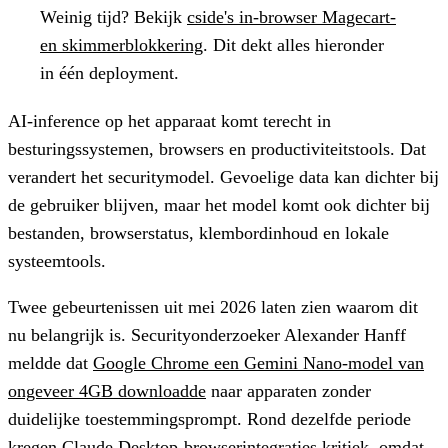
Weinig tijd?
Bekijk
cside's in-browser Magecart-
en skimmerblokkering
. Dit dekt alles hieronder
in één deployment.
AI-inference op het apparaat komt terecht in
besturingssystemen, browsers en productiviteitstools. Dat
verandert het securitymodel. Gevoelige data kan dichter bij
de gebruiker blijven, maar het model komt ook dichter bij
bestanden, browserstatus, klembordinhoud en lokale
systeemtools.
Twee gebeurtenissen uit mei 2026 laten zien waarom dit
nu belangrijk is. Securityonderzoeker Alexander Hanff
meldde dat
Google Chrome een Gemini Nano-model van
ongeveer 4GB downloadde
naar apparaten zonder
duidelijke toestemmingsprompt. Rond dezelfde periode
kregen Claude Desktop-browserintegraties kritiek, omdat