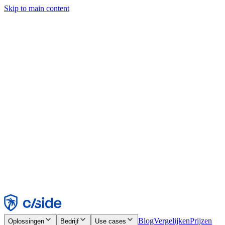
Skip to main content
Deze site gebruikt cookies en andere technologieën die ons en de
bedrijven waarmee we samenwerken in staat stellen informatie te
verzamelen over je apparaat en je gebruik van de site, om
functionaliteit, analyses en advertenties mogelijk te maken. Zie onze
cookiemelding voor details.
Find out more in our
privacy policy
and
cookie notice
.
Alles accepteren
Alles weigeren
Aanpassen
Noodzakelijk
Functioneel
Analytisch
Marketing
Accepteren
Weigeren
Blog
Vergelijken
Prijzen
Oplossingen
Bedrijf
Use cases