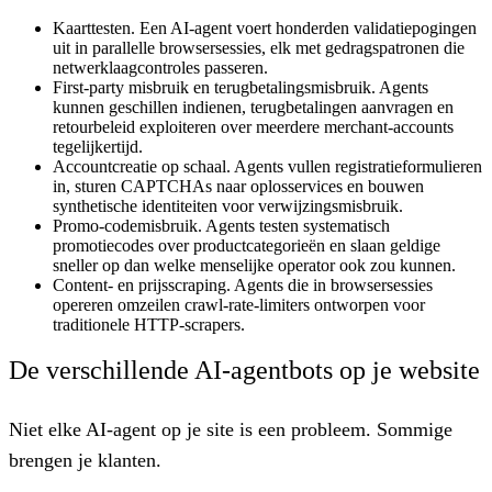
Kaarttesten.
Een AI-agent voert honderden validatiepogingen
uit in parallelle browsersessies, elk met gedragspatronen die
netwerklaagcontroles passeren.
First-party misbruik en terugbetalingsmisbruik.
Agents
kunnen geschillen indienen, terugbetalingen aanvragen en
retourbeleid exploiteren over meerdere merchant-accounts
tegelijkertijd.
Accountcreatie op schaal.
Agents vullen registratieformulieren
in, sturen CAPTCHAs naar oplosservices en bouwen
synthetische identiteiten voor verwijzingsmisbruik.
Promo-codemisbruik.
Agents testen systematisch
promotiecodes over productcategorieën en slaan geldige
sneller op dan welke menselijke operator ook zou kunnen.
Content- en prijsscraping.
Agents die in browsersessies
opereren omzeilen crawl-rate-limiters ontworpen voor
traditionele HTTP-scrapers.
De verschillende AI-agentbots op je website
Niet elke AI-agent op je site is een probleem. Sommige
brengen je klanten.