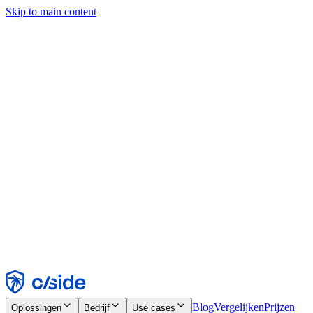
Skip to main content
Deze site gebruikt cookies en andere technologieën die ons en de
bedrijven waarmee we samenwerken in staat stellen informatie te
verzamelen over je apparaat en je gebruik van de site, om
functionaliteit, analyses en advertenties mogelijk te maken. Zie onze
cookiemelding voor details.
Find out more in our
privacy policy
and
cookie notice
.
Alles accepteren
Alles weigeren
Aanpassen
Noodzakelijk
Functioneel
Analytisch
Marketing
Accepteren
Weigeren
Blog
Vergelijken
Prijzen
Oplossingen
Bedrijf
Use cases