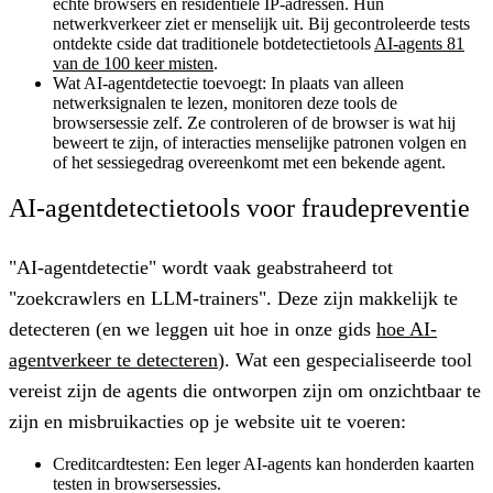
echte browsers en residentiële IP-adressen. Hun
netwerkverkeer ziet er menselijk uit. Bij gecontroleerde tests
ontdekte cside dat traditionele botdetectietools
AI-agents 81
van de 100 keer misten
.
Wat AI-agentdetectie toevoegt:
In plaats van alleen
netwerksignalen te lezen, monitoren deze tools de
browsersessie zelf. Ze controleren of de browser is wat hij
beweert te zijn, of interacties menselijke patronen volgen en
of het sessiegedrag overeenkomt met een bekende agent.
AI-agentdetectietools voor fraudepreventie
"AI-agentdetectie" wordt vaak geabstraheerd tot
"zoekcrawlers en LLM-trainers". Deze zijn makkelijk te
detecteren (en we leggen uit hoe in onze gids
hoe AI-
agentverkeer te detecteren
). Wat een gespecialiseerde tool
vereist zijn de agents die ontworpen zijn om onzichtbaar te
zijn en misbruikacties op je website uit te voeren:
Creditcardtesten:
Een leger AI-agents kan honderden kaarten
testen in browsersessies.