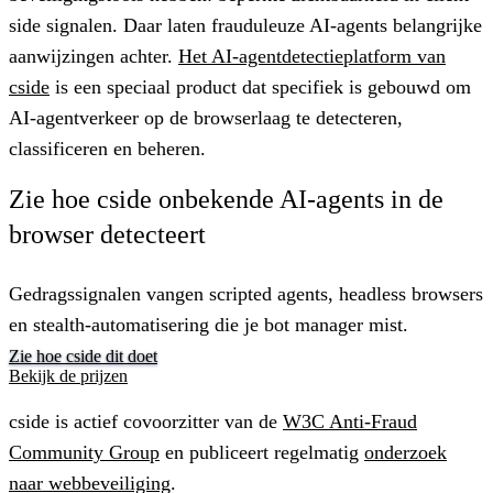
side signalen. Daar laten frauduleuze AI-agents belangrijke
aanwijzingen achter.
Het AI-agentdetectieplatform van
cside
is een speciaal product dat specifiek is gebouwd om
AI-agentverkeer op de browserlaag te detecteren,
classificeren en beheren.
Zie hoe cside onbekende AI-agents in de
browser detecteert
Gedragssignalen vangen scripted agents, headless browsers
en stealth-automatisering die je bot manager mist.
Zie hoe cside dit doet
Bekijk de prijzen
cside is actief covoorzitter van de
W3C Anti-Fraud
Community Group
en publiceert regelmatig
onderzoek
naar webbeveiliging
.