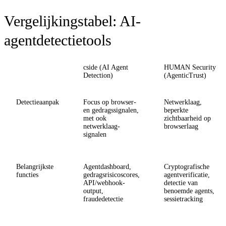
Vergelijkingstabel: AI-
agentdetectietools
cside (AI Agent
HUMAN Security
Detection)
(AgenticTrust)
Detectieaanpak
Focus op browser-
Netwerklaag,
en gedragssignalen,
beperkte
met ook
zichtbaarheid op
netwerklaag-
browserlaag
signalen
Belangrijkste
Agentdashboard,
Cryptografische
functies
gedragsrisicoscores,
agentverificatie,
API/webhook-
detectie van
output,
benoemde agents,
fraudedetectie
sessietracking