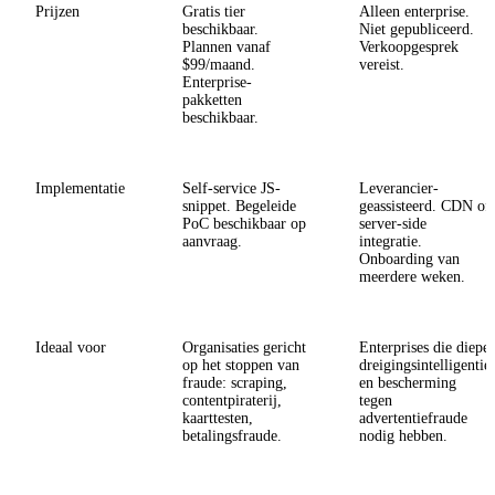
Prijzen
Gratis tier
Alleen enterprise.
beschikbaar.
Niet gepubliceerd.
Plannen vanaf
Verkoopgesprek
$99/maand.
vereist.
Enterprise-
pakketten
beschikbaar.
Implementatie
Self-service JS-
Leverancier-
snippet. Begeleide
geassisteerd. CDN of
PoC beschikbaar op
server-side
aanvraag.
integratie.
Onboarding van
meerdere weken.
Ideaal voor
Organisaties gericht
Enterprises die diepe
op het stoppen van
dreigingsintelligentie
fraude: scraping,
en bescherming
contentpiraterij,
tegen
kaarttesten,
advertentiefraude
betalingsfraude.
nodig hebben.