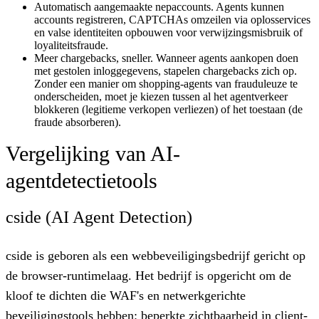
Automatisch aangemaakte nepaccounts.
Agents kunnen
accounts registreren, CAPTCHAs omzeilen via oplosservices
en valse identiteiten opbouwen voor verwijzingsmisbruik of
loyaliteitsfraude.
Meer chargebacks, sneller.
Wanneer agents aankopen doen
met gestolen inloggegevens, stapelen chargebacks zich op.
Zonder een manier om shopping-agents van frauduleuze te
onderscheiden, moet je kiezen tussen al het agentverkeer
blokkeren (legitieme verkopen verliezen) of het toestaan (de
fraude absorberen).
Vergelijking van AI-
agentdetectietools
cside (AI Agent Detection)
cside is geboren als een webbeveiligingsbedrijf gericht op
de browser-runtimelaag. Het bedrijf is opgericht om de
kloof te dichten die WAF's en netwerkgerichte
beveiligingstools hebben: beperkte zichtbaarheid in client-