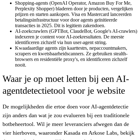
Shopping-agents
(OpenAI Operator, Amazon Buy For Me,
Perplexity Shopper) bladeren door je producten, vergelijken
prijzen en starten aankopen. Visa en Mastercard lanceerden
betalingsinfrastructuur voor door agents geïnitieerde
transacties in 2025. Dit is legitiem zakendoen.
AI-zoekcrawlers
(GPTBot, ClaudeBot, Google's AI-crawlers)
indexeren je content voor AI-zoekresultaten. De meeste
identificeren zichzelf via hun user-agent string.
Kwaadaardige agents
zijn kaarttestrs, nepaccountmakers,
scrapers en kwetsbaarheidscanners. Ze gebruiken stealth-
browsers en residentiële proxy's, en identificeren zichzelf
nooit.
Waar je op moet letten bij een AI-
agentdetectietool voor je website
De mogelijkheden die ertoe doen voor AI-agentdetectie
zijn anders dan wat je zou evalueren bij een traditionele
botbeheertool. Wil je meer leveranciers afwegen dan de
vier hierboven, waaronder Kasada en Arkose Labs, bekijk