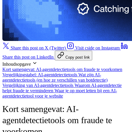
Share this post on X (Twitter)
Visit cside on Instagram
Share this post on LinkedIn
Copy post link
Inhoudsopgave
Kort samengevat: AI-agentdetectietools om fraude te voorkomen
Vergelijkingstabel: AI-agentdetectietools
Wat zijn AI-
agentdetectietools (en hoe ze verschillen van botdetectie)
Vergelijking van AI-agentdetectietools
Waarom AI-agentdetectie
helpt fraude te verminderen
Waar je op moet letten bij een AI-
agentdetectietool voor je website
Kort samengevat: AI-
agentdetectietools om fraude te
voorkomen