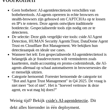
Geen botbeheer:
AI-agentdetectietools verschillen van
botbeheertools. AI-agents opereren in echte browsers en
stealth-browsers zijn gebouwd om CAPTCHAs op te lossen
en IP's te roteren. Deze agents ontwijken traditionele
botdetectie. Gespecialiseerde tools zijn nodig om ze te
detecteren.
De selectie:
Deze gids vergelijkt vier tools: cside AI Agent
Detection, HUMAN Security AgenticTrust, DataDome Agent
Trust en Cloudflare Bot Management. We bekijken hun
detectieaanpak en ideale use cases.
Wanneer het telt:
Een gespecialiseerde AI-agentdetectietool is
belangrijk als je fraudevectoren wilt verminderen zoals
kaarttesten, multi-accounting en promo-codemisbruik, die AI-
agents allemaal op schaal automatiseren in browsersessies die
er menselijk uitzien.
Categorie hernoemd:
Forrester hernoemde de categorie tot
"Bot and Agent Trust Management" in Q4 2025. De vraag is
niet meer "bot of niet". Het is "hoeveel vertrouw ik deze
agent, en wat mag hij doen?"
Weinig tijd?
Bekijk
cside's AI-agentdetectie
. Dit
dekt alles hieronder in één deployment.