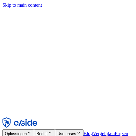
Skip to main content
Deze site gebruikt cookies en andere technologieën die ons en de
bedrijven waarmee we samenwerken in staat stellen informatie te
verzamelen over je apparaat en je gebruik van de site, om
functionaliteit, analyses en advertenties mogelijk te maken. Zie onze
cookiemelding voor details.
Find out more in our
privacy policy
and
cookie notice
.
Alles accepteren
Alles weigeren
Aanpassen
Noodzakelijk
Functioneel
Analytisch
Marketing
Accepteren
Weigeren
Blog
Vergelijken
Prijzen
Oplossingen
Bedrijf
Use cases