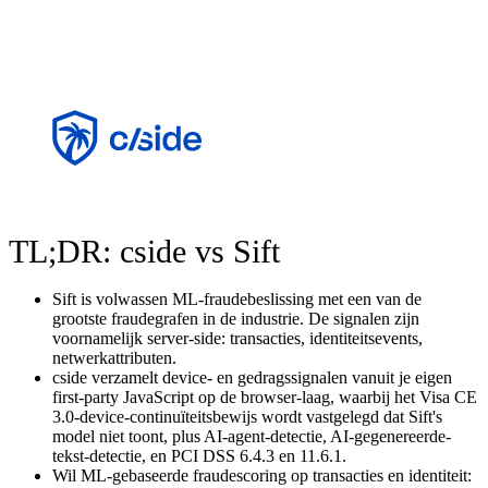
TL;DR: cside vs Sift
Sift is volwassen ML-fraudebeslissing met een van de
grootste fraudegrafen in de industrie. De signalen zijn
voornamelijk server-side: transacties, identiteitsevents,
netwerkattributen.
cside verzamelt device- en gedragssignalen vanuit je eigen
first-party JavaScript op de browser-laag, waarbij het Visa CE
3.0-device-continuïteitsbewijs wordt vastgelegd dat Sift's
model niet toont, plus AI-agent-detectie, AI-gegenereerde-
tekst-detectie, en PCI DSS 6.4.3 en 11.6.1.
Wil ML-gebaseerde fraudescoring op transacties en identiteit: