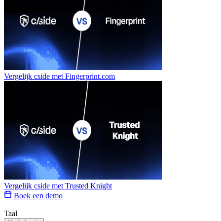
Vergelijk cside met
Fingerprint.com
Vergelijk cside met
Trusted Knight
Boek een demo
Taal