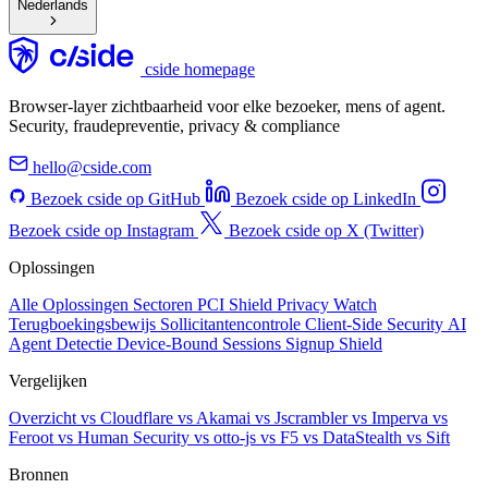
Nederlands
cside homepage
Browser-layer zichtbaarheid voor elke bezoeker, mens of agent.
Security, fraudepreventie, privacy & compliance
hello@cside.com
Bezoek cside op GitHub
Bezoek cside op LinkedIn
Bezoek cside op Instagram
Bezoek cside op X (Twitter)
Oplossingen
Alle Oplossingen
Sectoren
PCI Shield
Privacy Watch
Terugboekingsbewijs
Sollicitantencontrole
Client-Side Security
AI
Agent Detectie
Device-Bound Sessions
Signup Shield
Vergelijken
Overzicht
vs Cloudflare
vs Akamai
vs Jscrambler
vs Imperva
vs
Feroot
vs Human Security
vs otto-js
vs F5
vs DataStealth
vs Sift
Bronnen