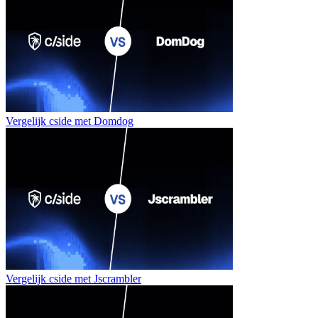
Vergelijk cside met
Domdog
Vergelijk cside met
Jscrambler