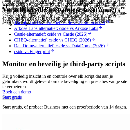
maar legitieme gebruikers. Server-side signalen die via Sift's Events
en er is geen chargeback-garantie, dus de merchant behoudt de
betaalpagina's te inventariseren, te rechtvaardigen en op manipulatie
API worden verstuurd, stromen nog steeds, het is niet blind, maar
aansprakelijkheid voor een verkeerde score. cside is een signaal- en
Vergelijk cside met andere leveranciers
te monitoren, inclusief collectors zoals die van Sift.
het door de browser verzamelde deel wordt beïnvloed. cside
bewijslaag in plaats van een beslissingsengine, het geeft je apparaat-
verzamelt signalen vanuit je eigen first-party JavaScript, dus er is
en gedragsbewijs dat je bezit en kunt gebruiken, inclusief bij
geen third-party herkomst voor een filterlijst om te blokkeren.
ThumbmarkJS-alternatief: cside vs ThumbmarkJS
chargeback-geschillen.
Arkose Labs-alternatief: cside vs Arkose Labs
Castle-alternatief: cside vs Castle (2026)
CHEQ-alternatief: cside vs CHEQ (2026)
DataDome-alternatief: cside vs DataDome (2026)
cside vs Fingerprint
Monitor en beveilig je third-party scripts
Krijg volledig inzicht in en controle over elk script dat aan je
gebruikers wordt geleverd om de beveiliging en prestaties van je site
te verbeteren.
Boek een demo
Start gratis
Start gratis, of probeer Business met een proefperiode van 14 dagen.