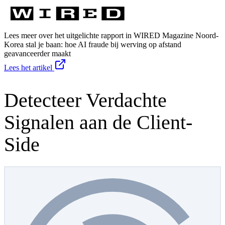
cside · live signals
MONITORING
Apparaten
14 telefoons gekoppeld aan deze sessie
PHONE_FARM
Netwerk
Wachten op signaal…
Omgeving
Wachten op signaal…
Schrijfstijl
Wachten op signaal…