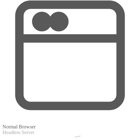
Collecting...
Vingerafdruk elke browser
Een website script verzamelt privacy-
conforme technische aanwijzingen en zet deze om in een unieke
code.