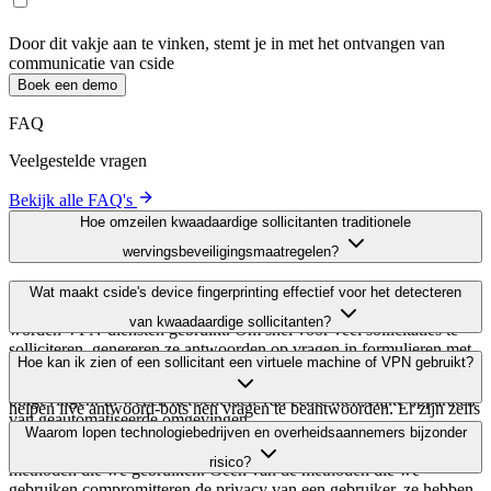
Kwaadwillenden zich richten op crypto vanwege de anonimiteit.
Hoe cside Applicant
Check Traditionele
Screening Overtreft
Applicant
Traditionele
Functie
Check Device
Screening
ID
Dekt elke browser & OS
Vertrouwt alleen
✓
(96% nauwkeurigheid)
op IP / e-mail
Detecteert VM's, VPN's en
✓
Meestal genegeerd
headless browsers
Privacy-vriendelijk (niet-
Slaat vaak PII of
✓
gevoelige signalen)
cookies op
Realtime API / webhook
Handmatige log
✓
voor ATS
review