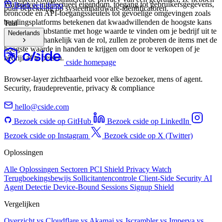
NEEM CONTACT OP
Recruiters Zijn Niet Getraind om
Fraudeurs te Bestrijden. Filter Ze Vroeg
Uit.
"
cside hielp ons insider risk programma infiltratie te
voorkomen voordat het gebeurde. Beveiligings- en
wervingsteams helpen focussen op wat echt belangrijk
is.
"
-
Beveiligingsexpert
,
Fortune 500 Bedrijf