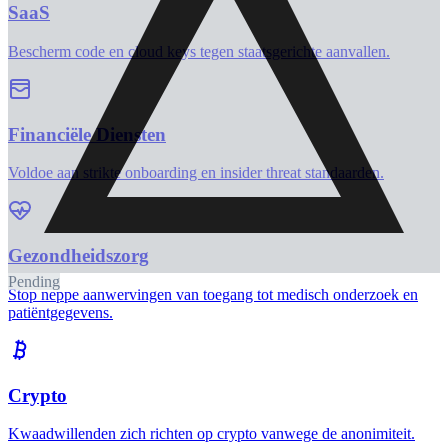
JD
John Doe