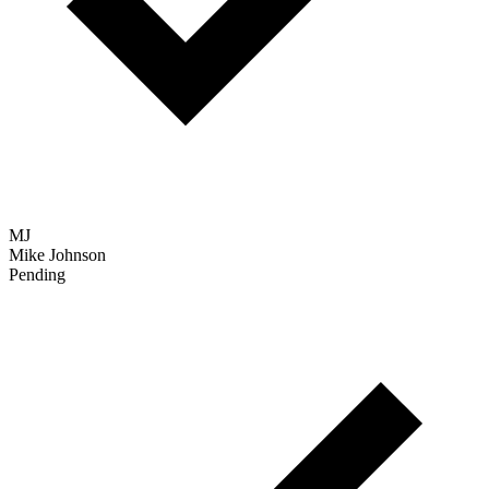
Scanning...
Detecteer verdachte omgevingen
Onze engine controleert op
tekenen van fraude: virtuele machines, VPN, headless browsers,
niet-overeenkomende tijdzones of andere vreemde patronen.
Applicant Tracking System
Candidate
Status
Verified
SC
Sarah Chen
Interview