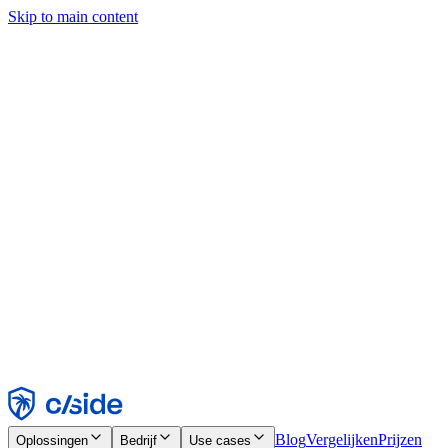
Skip to main content
Deze site gebruikt cookies en andere technologieën die ons en de
bedrijven waarmee we samenwerken in staat stellen informatie te
verzamelen over je apparaat en je gebruik van de site, om
functionaliteit, analyses en advertenties mogelijk te maken. Zie onze
cookiemelding voor details.
Find out more in our
privacy policy
and
cookie notice
.
Alles accepteren
Alles weigeren
Aanpassen
Noodzakelijk
Functioneel
Analytisch
Marketing
Accepteren
Weigeren
Blog
Vergelijken
Prijzen
Oplossingen
Bedrijf
Use cases