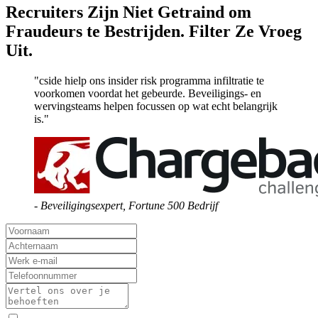
SaaS
Bescherm code en cloud keys tegen staatsgerichte aanvallen.
Financiële Diensten
Voldoe aan strikte onboarding en insider threat standaarden.
Gezondheidszorg
Stop neppe aanwervingen van toegang tot medisch onderzoek en
patiëntgegevens.
Crypto