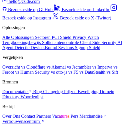
hello@cside.com
Bezoek cside op GitHub
Bezoek cside op LinkedIn
Bezoek cside op Instagram
Bezoek cside op X (Twitter)
Oplossingen
Alle Oplossingen
Sectoren
PCI Shield
Privacy Watch
Terugboekingsbewijs
Sollicitantencontrole
Client-Side Security
AI
Agent Detectie
Device-Bound Sessions
Signup Shield
Vergelijken
Overzicht
vs Cloudflare
vs Akamai
vs Jscrambler
vs Imperva
vs
Feroot
vs Human Security
vs otto-js
vs F5
vs DataStealth
vs Sift
Bronnen
Documentatie
Blog
Changelog
Prijzen
Beveiliging
Domein
Directory
Woordenlijst
Bedrijf
Over Ons
Contact
Partners
Vacatures
Pers
Merchandise
Vertrouwenscentrum