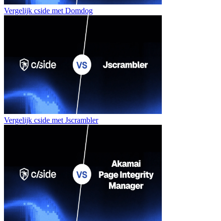
Vergelijk cside met
Domdog
Vergelijk cside met
Jscrambler