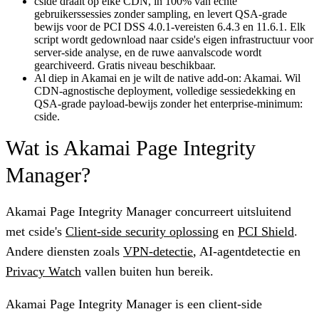
cside draait op elke CDN, in 100% van echte
gebruikerssessies zonder sampling, en levert QSA-grade
bewijs voor de PCI DSS 4.0.1-vereisten 6.4.3 en 11.6.1. Elk
script wordt gedownload naar cside's eigen infrastructuur voor
server-side analyse, en de ruwe aanvalscode wordt
gearchiveerd. Gratis niveau beschikbaar.
Al diep in Akamai en je wilt de native add-on: Akamai. Wil
CDN-agnostische deployment, volledige sessiedekking en
QSA-grade payload-bewijs zonder het enterprise-minimum:
cside.
Wat is Akamai Page Integrity
Manager?
Akamai Page Integrity Manager concurreert uitsluitend
met cside's
Client-side security oplossing
en
PCI Shield
.
Andere diensten zoals
VPN-detectie
, AI-agentdetectie en
Privacy Watch
vallen buiten hun bereik.
Akamai Page Integrity Manager
is een client-side