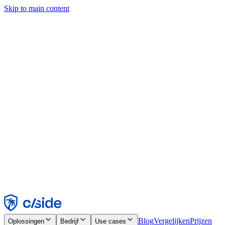
Skip to main content
Deze site gebruikt cookies en andere technologieën die ons en de
bedrijven waarmee we samenwerken in staat stellen informatie te
verzamelen over je apparaat en je gebruik van de site, om
functionaliteit, analyses en advertenties mogelijk te maken. Zie onze
cookiemelding voor details.
Find out more in our
privacy policy
and
cookie notice
.
Alles accepteren
Alles weigeren
Aanpassen
Noodzakelijk
Functioneel
Analytisch
Marketing
Accepteren
Weigeren
Blog
Vergelijken
Prijzen
Oplossingen
Bedrijf
Use cases