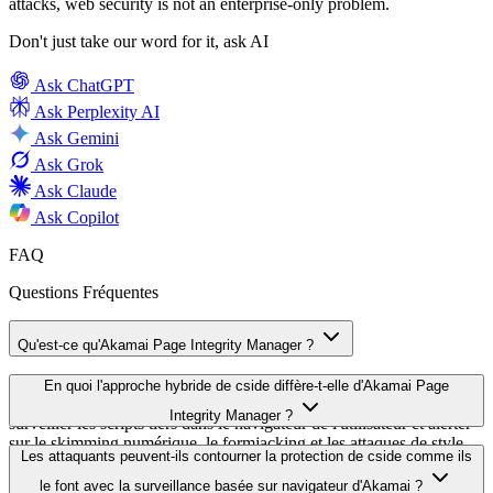
attacks, web security is not an enterprise-only problem.
Don't just take our word for it, ask AI
Ask
ChatGPT
Ask
Perplexity AI
Ask
Gemini
Ask
Grok
Ask
Claude
Ask
Copilot
FAQ
Questions Fréquentes
Qu'est-ce qu'Akamai Page Integrity Manager ?
Akamai Page Integrity Manager est une solution de sécurité côté
En quoi l'approche hybride de cside diffère-t-elle d'Akamai Page
client qui injecte un agent JavaScript dans vos pages web pour
Integrity Manager ?
surveiller les scripts tiers dans le navigateur de l'utilisateur et alerter
sur le skimming numérique, le formjacking et les attaques de style
La différence fondamentale est l'endroit où la protection se produit.
Les attaquants peuvent-ils contourner la protection de cside comme ils
Magecart. C'est un outil de détection et d'alerte, il signale les
Akamai injecte du code de surveillance JavaScript dans vos pages et
comportements malveillants après l'exécution des scripts, et exige
le font avec la surveillance basée sur navigateur d'Akamai ?