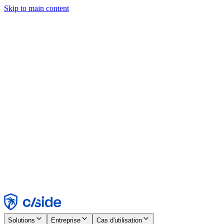
Skip to main content
Ce site utilise des cookies et d'autres technologies qui nous
permettent, ainsi qu'aux entreprises avec lesquelles nous travaillons,
de collecter des informations sur votre appareil et votre utilisation du
site afin d'activer les fonctionnalités, l'analyse et la publicité.
Consultez notre avis relatif aux cookies pour plus de détails.
Find out more in our
privacy policy
and
cookie notice
.
Tout accepter
Tout rejeter
Personnaliser
Nécessaire
Fonctionnel
Analytique
Marketing
Accepter
Rejeter
Solutions
Entreprise
Cas d'utilisation