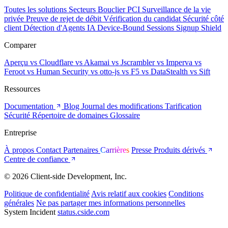
Toutes les solutions
Secteurs
Bouclier PCI
Surveillance de la vie
privée
Preuve de rejet de débit
Vérification du candidat
Sécurité côté
client
Détection d'Agents IA
Device-Bound Sessions
Signup Shield
Comparer
Aperçu
vs Cloudflare
vs Akamai
vs Jscrambler
vs Imperva
vs
Feroot
vs Human Security
vs otto-js
vs F5
vs DataStealth
vs Sift
Ressources
Documentation
Blog
Journal des modifications
Tarification
Sécurité
Répertoire de domaines
Glossaire
Entreprise
À propos
Contact
Partenaires
Carrières
Presse
Produits dérivés
Centre de confiance
© 2026 Client-side Development, Inc.
Politique de confidentialité
Avis relatif aux cookies
Conditions
générales
Ne pas partager mes informations personnelles
System Incident
status.cside.com