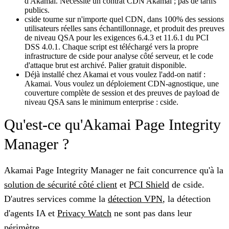
d'Akamai. Nécessite un contrat CDN Akamai ; pas de tarifs
publics.
cside tourne sur n'importe quel CDN, dans 100% des sessions
utilisateurs réelles sans échantillonnage, et produit des preuves
de niveau QSA pour les exigences 6.4.3 et 11.6.1 du PCI
DSS 4.0.1. Chaque script est téléchargé vers la propre
infrastructure de cside pour analyse côté serveur, et le code
d'attaque brut est archivé. Palier gratuit disponible.
Déjà installé chez Akamai et vous voulez l'add-on natif :
Akamai. Vous voulez un déploiement CDN-agnostique, une
couverture complète de session et des preuves de payload de
niveau QSA sans le minimum enterprise : cside.
Qu'est-ce qu'Akamai Page Integrity
Manager ?
Akamai Page Integrity Manager ne fait concurrence qu'à la
solution de sécurité côté client
et
PCI Shield
de cside.
D'autres services comme la
détection VPN
, la détection
d'agents IA et
Privacy Watch
ne sont pas dans leur
périmètre.