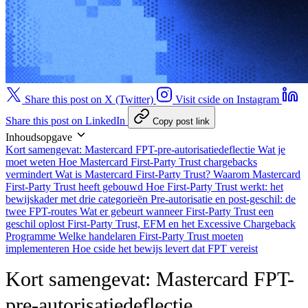
Share this post on X (Twitter)
Visit cside on Instagram
Share this post on LinkedIn
Copy post link
Inhoudsopgave
Kort samengevat: Mastercard FPT-pre-autorisatiedeflectie
Wat je
moet weten
Hoe Mastercard First-Party Trust chargebacks
vermindert
Wat is Mastercard First-Party Trust?
Waarom Mastercard
First-Party Trust heeft gebouwd
Hoe First-Party Trust werkt: het
bewijskader met drie categorieën
Pre-autorisatie en post-geschil: de
twee FPT-routes
Wat er gebeurt wanneer First-Party Trust een
geschil oplost
First-Party Trust, EFM en het Excessive Chargeback
Programme
Welke handelaren First-Party Trust moeten
implementeren
Hoe cside het bewijs levert dat FPT vereist
Kort samengevat: Mastercard FPT-
pre-autorisatiedeflectie