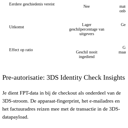
P
Eerdere geschiedenis vereist
Nee
matc
onbet
Lager
Gesc
Uitkomst
geschilpercentage van
uitgevers
Ges
Effect op ratio
Geschil nooit
maar 
ingediend
Pre-autorisatie: 3DS Identity Check Insights
Je dient FPT-data in bij de checkout als onderdeel van de
3DS-stroom. De apparaat-fingerprint, het e-mailadres en
het factuuradres reizen mee met de transactie in de 3DS-
datapayload.