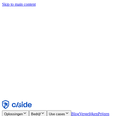
Skip to main content
Deze site gebruikt cookies en andere technologieën die ons en de
bedrijven waarmee we samenwerken in staat stellen informatie te
verzamelen over je apparaat en je gebruik van de site, om
functionaliteit, analyses en advertenties mogelijk te maken. Zie onze
cookiemelding voor details.
Find out more in our
privacy policy
and
cookie notice
.
Alles accepteren
Alles weigeren
Aanpassen
Noodzakelijk
Functioneel
Analytisch
Marketing
Accepteren
Weigeren
Blog
Vergelijken
Prijzen
Oplossingen
Bedrijf
Use cases