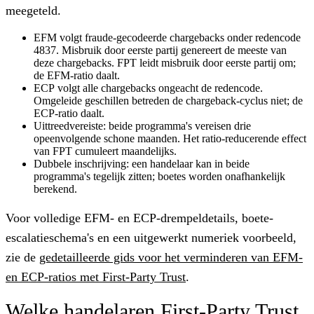
meegeteld.
EFM
volgt fraude-gecodeerde chargebacks onder redencode
4837. Misbruik door eerste partij genereert de meeste van
deze chargebacks. FPT leidt misbruik door eerste partij om;
de EFM-ratio daalt.
ECP
volgt alle chargebacks ongeacht de redencode.
Omgeleide geschillen betreden de chargeback-cyclus niet; de
ECP-ratio daalt.
Uittreedvereiste:
beide programma's vereisen drie
opeenvolgende schone maanden. Het ratio-reducerende effect
van FPT cumuleert maandelijks.
Dubbele inschrijving:
een handelaar kan in beide
programma's tegelijk zitten; boetes worden onafhankelijk
berekend.
Voor volledige EFM- en ECP-drempeldetails, boete-
escalatieschema's en een uitgewerkt numeriek voorbeeld,
zie de
gedetailleerde gids voor het verminderen van EFM-
en ECP-ratios met First-Party Trust
.
Welke handelaren First-Party Trust