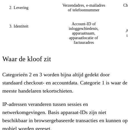
Verzendadres, e-mailadres
Che
2. Levering
of telefoonnummer
a
Account-ID of
3. Identiteit
inloggeschiedenis,
Ac
apparaatnaam,
tr
apparaatlocatie of
factuuradres
Waar de kloof zit
Categorieën 2 en 3 worden bijna altijd gedekt door
standaard checkout- en accountdata. Categorie 1 is waar de
meeste handelaren tekortschieten.
IP-adressen veranderen tussen sessies en
netwerkomgevingen. Basis apparaat-IDs zijn niet
beschikbaar in browsergebaseerde transacties en kunnen op
mobiel worden gereset.