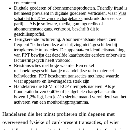
concentreert.
Digitale goederen of abonnementsproducten.
Friendly fraud is
het meest prevalent in digitale-goederen-verticalen, waar
Visa
schat dat tot 75% van de chargebacks
misbruik door eerste
partij is. Als je software, media, gamingcredits of
abonnementstoegang verkoopt, beschrijft dit je
geschillenprofiel.
Terugkerende facturering.
Abonnementshandelaren zien
frequent "ik herken deze afschrijving niet"-geschillen bij
terugkerende transacties. De apparaat- en identiteitsmatching
van FPT bewijst dat dezelfde kaarthouder eerdere onbetwiste
factureringscycli heeft voltooid.
Reistransacties met hoge waarde.
Een enkel
reisboekingsgeschil kan je maandelijkse ratio materieel
beïnvloeden. FPT beschermt transacties met hoge waarde
waar apparaat- en leveringsdata sterk zijn.
Handelaren die EFM- of ECP-drempels naderen.
Als je
frauderatio boven 0,40% of je algehele chargeback-ratio
boven 1,2% ligt, ben je één slechte maand verwijderd van het
activeren van een monitoringprogramma.
Handelaren die het minst profiteren zijn degenen met
overwegend fysieke of card-present transacties, of wier