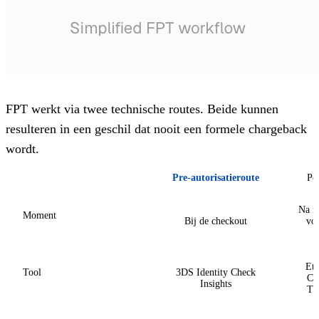
FPT werkt via twee technische routes. Beide kunnen
resulteren in een geschil dat nooit een formele chargeback
wordt.
Pre-autorisatieroute
Pos
Na in
Moment
Bij de checkout
vó
Et
Tool
3DS Identity Check
Cl
Insights
Tr