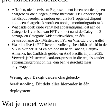
Afleiden, niet betwisten:
Representment is een reactie op een
chargeback die al tegen je ratio meetelde. FPT onderschept
het dispuut eerder, waardoor een via FPT opgelost dispuut
nooit een chargeback wordt en nooit je monitoringratio raakt.
Wat cside doet:
cside vangt het apparaatsignaal dat aan de
Categorie 1-vereiste van FPT voldoet naast de Categorie 2-
bezorg- en Categorie 3-identiteitsvelden, en één
bewijsopname dekt Mastercard FPT en Visa CE 3.0 parallel.
Waar het live is:
FPT bereikte volledige beschikbaarheid in de
VS in oktober 2024 en breidde uit naar Canada, Latijns-
Amerika, het Caribisch gebied en Azië-Pacific in juni 2025.
Verwerk je Mastercard card-not-present in die regio's zonder
apparaatfingerprint on file, dan ben je geschikt maar
ongewapend.
Weinig tijd?
Bekijk
cside's chargeback-
bewijstooling
. Dit dekt alles hieronder in één
deployment.
Wat je moet weten