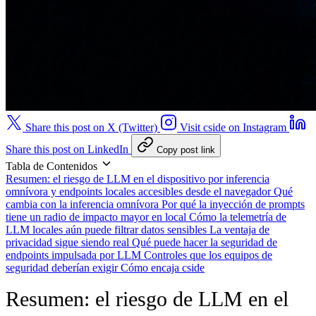
Share this post on X (Twitter)
Visit cside on Instagram
Share this post on LinkedIn
Copy post link
Tabla de Contenidos
Resumen: el riesgo de LLM en el dispositivo por inferencia
omnívora y endpoints locales accesibles desde el navegador
Qué
cambia con la inferencia omnívora
Por qué la inyección de prompts
tiene un radio de impacto mayor en local
Cómo la telemetría de
LLM locales aún puede filtrar datos sensibles
La ventaja de
privacidad sigue siendo real
Qué puede hacer la seguridad de
endpoints impulsada por LLM
Controles que los equipos de
seguridad deberían exigir
Cómo encaja cside
Resumen: el riesgo de LLM en el