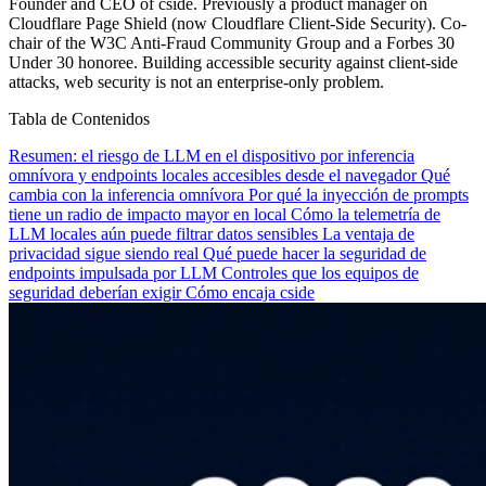
Founder and CEO of cside. Previously a product manager on
Cloudflare Page Shield (now Cloudflare Client-Side Security). Co-
chair of the W3C Anti-Fraud Community Group and a Forbes 30
Under 30 honoree. Building accessible security against client-side
attacks, web security is not an enterprise-only problem.
Tabla de Contenidos
Resumen: el riesgo de LLM en el dispositivo por inferencia
omnívora y endpoints locales accesibles desde el navegador
Qué
cambia con la inferencia omnívora
Por qué la inyección de prompts
tiene un radio de impacto mayor en local
Cómo la telemetría de
LLM locales aún puede filtrar datos sensibles
La ventaja de
privacidad sigue siendo real
Qué puede hacer la seguridad de
endpoints impulsada por LLM
Controles que los equipos de
seguridad deberían exigir
Cómo encaja cside