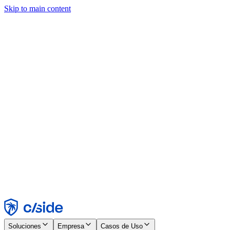
Skip to main content
Este sitio utiliza cookies y otras tecnologías que nos permiten, a
nosotros y a las empresas con las que trabajamos, recopilar
información sobre tu dispositivo y tu uso del sitio para habilitar
funcionalidad, análisis y publicidad. Consulta nuestro Aviso de
Cookies para más detalles.
Find out more in our
privacy policy
and
cookie notice
.
Aceptar todo
Rechazar todo
Personalizar
Necesarias
Funcionales
Análisis
Marketing
Aceptar
Rechazar
Soluciones
Empresa
Casos de Uso