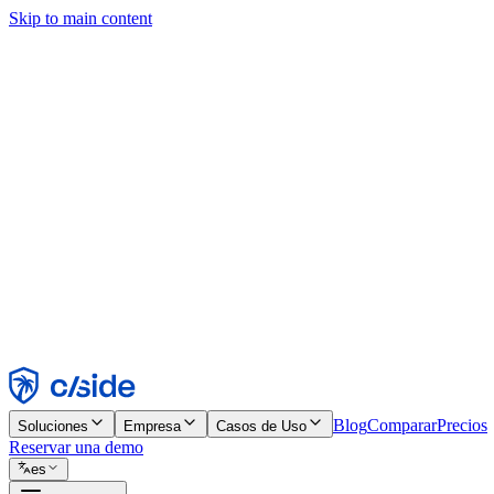
Skip to main content
Este sitio utiliza cookies y otras tecnologías que nos permiten, a nosot
publicidad. Consulta nuestro Aviso de Cookies para más detalles.
Find out more in our
privacy policy
and
cookie notice
.
Aceptar todo
Rechazar todo
Personalizar
Necesarias
Funcionales
Análisis
Marketing
Aceptar
Rechazar
Blog
Comparar
Precios
Soluciones
Empresa
Casos de Uso
Reservar una demo
es