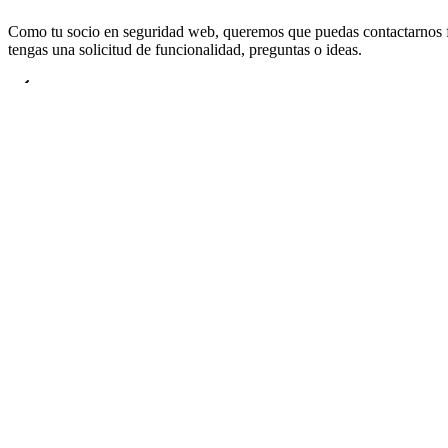
Como tu socio en seguridad web, queremos que puedas contactarnos fá
tengas una solicitud de funcionalidad, preguntas o ideas.
Canal compartido de Slack o Microsoft Teams para cada cliente
Acceso directo a nuestros expertos en seguridad
Soporte conversacional fácil
Tiempos de respuesta en minutos, no días
Idioma
Español
página de inicio de cside
Visibilidad en la capa del navegador para cada visitante, humano o a
hello@cside.com