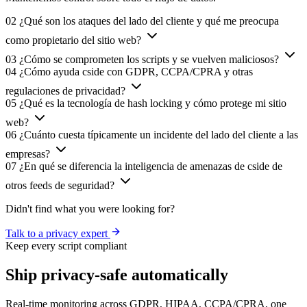
Hasta 2,000 vistas de página. PCI DSS 6.4.3 y 11.6.1 incluidos. No
se requiere tarjeta de crédito.
$0
/mes
Comenzar gratis
Hasta 2,000 vistas de página por mes
Dominios ilimitados
Retención de historial de scripts de 7 días
Banner 'Protegido por cside' en la consola
Business
Protección mejorada para equipos en crecimiento
desde
$99
/mes
Iniciar prueba
Dominios ilimitados
páginas de pago
Retención de historial de scripts de 30 días
Grafo de dependencias & cadena de carga de proveedores
Panel completo de cumplimiento PCI