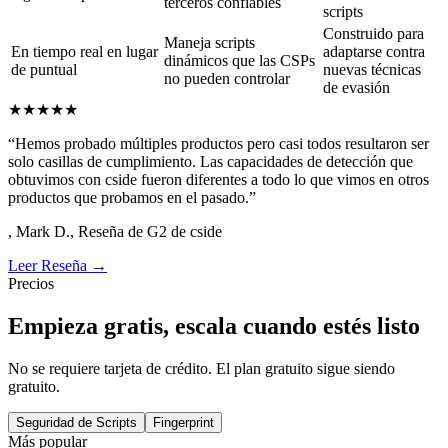
Compliance Monitor
Live
GDPR
Cookie consent verified
CCPA
Opt-out signal processed
HIPAA
PII exposure detected
GDPR
Third-party audit passed