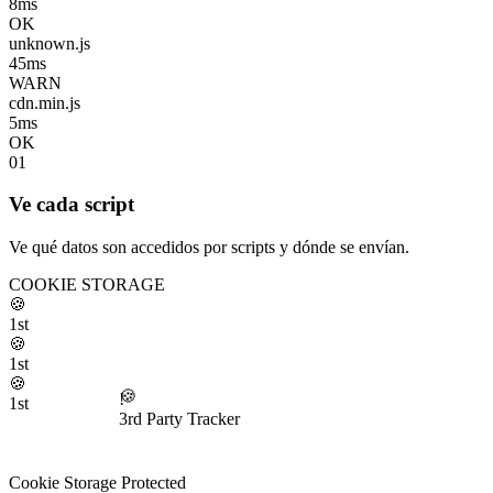
8ms
OK
unknown.js
45ms
WARN
cdn.min.js
5ms
OK
01
Ve cada script
Ve qué datos son accedidos por scripts y dónde se envían.
COOKIE STORAGE
🍪
1st
🍪
1st
🍪
1st