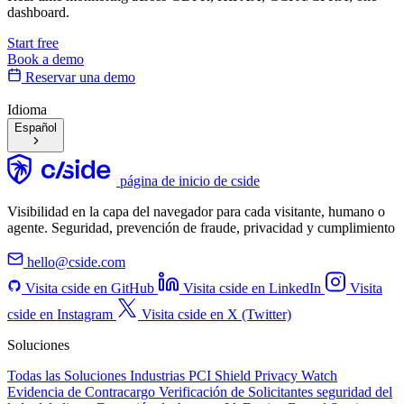
Enterprise
Diseñado para tráfico a gran escala
Contáctanos
Hablar con un experto
Límites de tráfico personalizados
Retención de historial de scripts de 90 días
99.9% SLA
SSO, Capa de organización multi-equipo
Gestor de cuenta dedicado
Gratis
Comience con fingerprinting de dispositivos y señales de
inteligencia básicas.
$0
/mes
Comenzar gratis
Hasta 1,000 llamadas API por mes
ID de Fingerprint de Dispositivo
Reconocimiento entre sesiones
Señales de inteligencia básicas