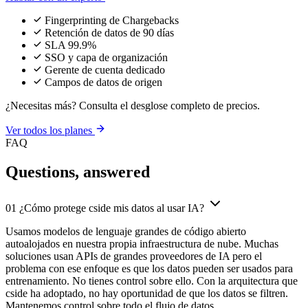
En tiempo real en lugar
adaptarse contra
dinámicos que las CSPs
de puntual
nuevas técnicas
no pueden controlar
de evasión
★★★★★
“Hemos probado múltiples productos pero casi todos resultaron ser
solo casillas de cumplimiento. Las capacidades de detección que
obtuvimos con cside fueron diferentes a todo lo que vimos en otros
productos que probamos en el pasado.”
, Mark D.,
Reseña de G2 de cside
Leer Reseña →
Precios
Empieza gratis,
escala cuando estés listo
No se requiere tarjeta de crédito. El plan gratuito sigue siendo
gratuito.
Seguridad de Scripts
Fingerprint
Más popular
Gratis