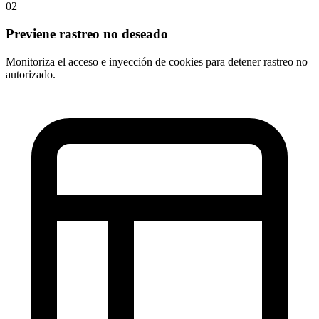
✓ Tracking Blocked
02