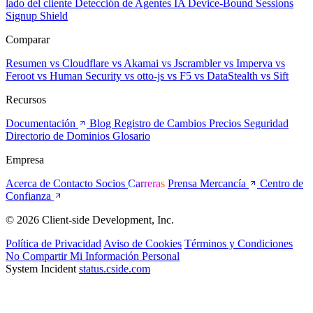
Retención de datos de 7 días
Business
Fingerprinting completo con señales de inteligencia avanzadas.
$99
/mes
Comenzar
Todas las señales de inteligencia
Detección de agentes de IA
Detección de VPN y proxy
Retención de datos de 30 días
Enriquecimiento de IP e inteligencia de amenazas
Enterprise
Todo en Business, más evidencia de chargebacks y soporte
dedicado.
Contáctenos
Hablar con un experto
Fingerprinting de Chargebacks