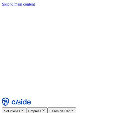
Skip to main content
Este sitio utiliza cookies y otras tecnologías que nos permiten, a
nosotros y a las empresas con las que trabajamos, recopilar
información sobre tu dispositivo y tu uso del sitio para habilitar
funcionalidad, análisis y publicidad. Consulta nuestro Aviso de
Cookies para más detalles.
Find out more in our
privacy policy
and
cookie notice
.
Aceptar todo
Rechazar todo
Personalizar
Necesarias
Funcionales
Análisis
Marketing
Aceptar
Rechazar
Soluciones
Empresa
Casos de Uso