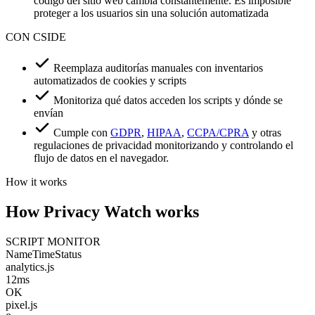
código del sitio web cambia constantemente. Es imposible
proteger a los usuarios sin una solución automatizada
CON CSIDE
Reemplaza auditorías manuales con inventarios
automatizados de cookies y scripts
Monitoriza qué datos acceden los scripts y dónde se
envían
Cumple con
GDPR
,
HIPAA
,
CCPA/CPRA
y otras
regulaciones de privacidad monitorizando y controlando el
flujo de datos en el navegador.
How it works
How Privacy Watch
works
SCRIPT MONITOR
Name
Time
Status
analytics.js
12ms
OK
pixel.js