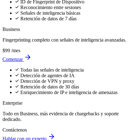
Compare
Why cside
outperforms
other privacy
solutions
Monitorización en tiempo real del lado del cliente que previene
fugas de datos en las que los atacantes confían, no rastreos puntuales
o verificaciones superficiales.
vs. Soluciones
vs. Content-Security
vs. Agentes
Basadas en
Policy (CSP)
Javascript
Rastreadores
Observa lo que
Despliega un
experimentan los
Observa qué hacen los
mecanismo que
usuarios, no una
scripts con los datos, no
los atacantes no
instantánea de
solo fuentes de scripts
pueden eludir
rastreador limpia
Seguimiento
Detecta violaciones en
Identifica fugas de
completo del
la cadena de suministro
datos dirigidas a
comportamiento
de proveedores de
regiones específicas
histórico de
terceros confiables
scripts
Construido para
Maneja scripts