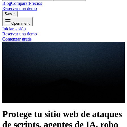
Blog
Comparar
Precios
Reservar una demo
es
Open menu
Iniciar sesión
Reservar una demo
Comenzar gratis
Protege tu sitio web de ataques
de scripts, agentes de IA, robo