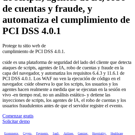
de cuentas y fraude, y
automatiza el cumplimiento de
PCI DSS 4.0.1
agentes de IA maliciosos.
robo y fraude de cuentas.
ataques Magecart y de scripts.
Protege tu sitio web de
cumplimiento de PCI DSS 4.0.1.
agentes de IA maliciosos.
cside es una plataforma de seguridad del lado del cliente que detecta
ataques de scripts, agentes de IA, robo de cuentas y fraude en la
capa del navegador, y automatiza los requisitos 6.4.3 y 11.6.1 de
PCI DSS 4.0.1. Los WAF no ven la ejecución de código en el
navegador. cside observa lo que los scripts, los usuarios y los
agentes hacen realmente a medida que se ejecutan en la sesión en
vivo -en tiempo real, no un análisis estático- y detiene las
inyecciones de scripts, los agentes de IA, el robo de cuentas y los
usuarios fraudulentos antes de que el servidor registre el evento.
Comenzar gratis
Solicitar demo
Ecommerce
Crypto
Payments
SaaS
Airlines
Gaming
Hospitality
Healthcare