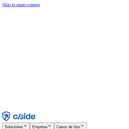
Skip to main content
Este sitio utiliza cookies y otras tecnologías que nos permiten, a
nosotros y a las empresas con las que trabajamos, recopilar
información sobre tu dispositivo y tu uso del sitio para habilitar
funcionalidad, análisis y publicidad. Consulta nuestro Aviso de
Cookies para más detalles.
Find out more in our
privacy policy
and
cookie notice
.
Aceptar todo
Rechazar todo
Personalizar
Necesarias
Funcionales
Análisis
Marketing
Aceptar
Rechazar
Soluciones
Empresa
Casos de Uso