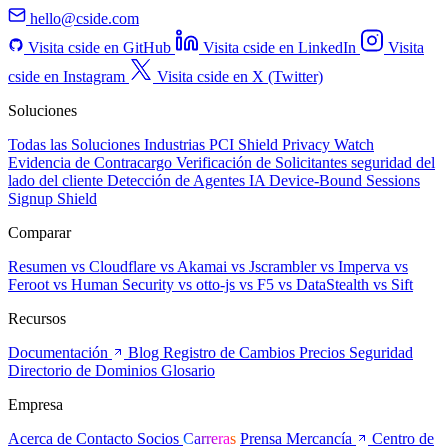
Visibilidad en la capa del navegador para cada visitante, humano o
agente. Seguridad, prevención de fraude, privacidad y cumplimiento
hello@cside.com
Visita cside en GitHub
Visita cside en LinkedIn
Visita
cside en Instagram
Visita cside en X (Twitter)
Soluciones
Todas las Soluciones
Industrias
PCI Shield
Privacy Watch
Evidencia de Contracargo
Verificación de Solicitantes
seguridad del
lado del cliente
Detección de Agentes IA
Device-Bound Sessions
Signup Shield
Comparar
Resumen
vs Cloudflare
vs Akamai
vs Jscrambler
vs Imperva
vs
Feroot
vs Human Security
vs otto-js
vs F5
vs DataStealth
vs Sift
Recursos
Documentación
Blog
Registro de Cambios
Precios
Seguridad
Directorio de Dominios
Glosario