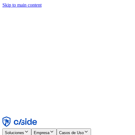
Skip to main content
Este sitio utiliza cookies y otras tecnologías que nos permiten, a
nosotros y a las empresas con las que trabajamos, recopilar
información sobre tu dispositivo y tu uso del sitio para habilitar
funcionalidad, análisis y publicidad. Consulta nuestro Aviso de
Cookies para más detalles.
Find out more in our
privacy policy
and
cookie notice
.
Aceptar todo
Rechazar todo
Personalizar
Necesarias
Funcionales
Análisis
Marketing
Aceptar
Rechazar
Soluciones
Empresa
Casos de Uso