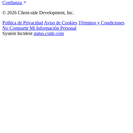
Empresa
Acerca de
Contacto
Socios
Carreras
Prensa
Mercancía
Centro de
Confianza
© 2026 Client-side Development, Inc.
Política de Privacidad
Aviso de Cookies
Términos y Condiciones
No Compartir Mi Información Personal
System Incident
status.cside.com