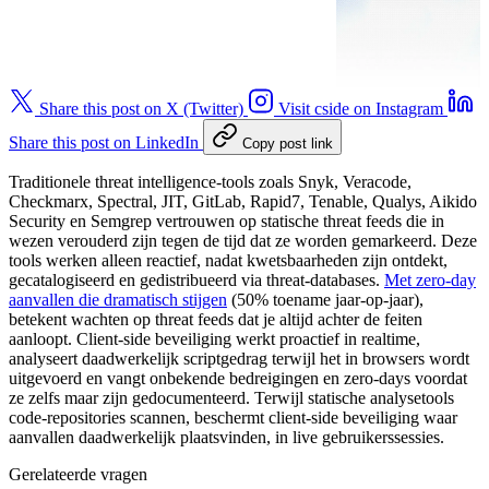
Share this post on X (Twitter)
Visit cside on Instagram
Share this post on LinkedIn
Copy post link
Traditionele threat intelligence-tools zoals Snyk, Veracode,
Checkmarx, Spectral, JIT, GitLab, Rapid7, Tenable, Qualys, Aikido
Security en Semgrep vertrouwen op statische threat feeds die in
wezen verouderd zijn tegen de tijd dat ze worden gemarkeerd. Deze
tools werken alleen reactief, nadat kwetsbaarheden zijn ontdekt,
gecatalogiseerd en gedistribueerd via threat-databases.
Met zero-day
aanvallen die dramatisch stijgen
(50% toename jaar-op-jaar),
betekent wachten op threat feeds dat je altijd achter de feiten
aanloopt. Client-side beveiliging werkt proactief in realtime,
analyseert daadwerkelijk scriptgedrag terwijl het in browsers wordt
uitgevoerd en vangt onbekende bedreigingen en zero-days voordat
ze zelfs maar zijn gedocumenteerd. Terwijl statische analysetools
code-repositories scannen, beschermt client-side beveiliging waar
aanvallen daadwerkelijk plaatsvinden, in live gebruikerssessies.
Gerelateerde vragen