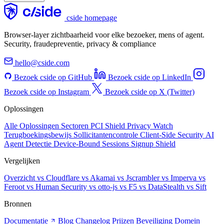
cside homepage
Browser-layer zichtbaarheid voor elke bezoeker, mens of agent.
Security, fraudepreventie, privacy & compliance
hello@cside.com
Bezoek cside op GitHub
Bezoek cside op LinkedIn
Bezoek cside op Instagram
Bezoek cside op X (Twitter)
Oplossingen
Alle Oplossingen
Sectoren
PCI Shield
Privacy Watch
Terugboekingsbewijs
Sollicitantencontrole
Client-Side Security
AI
Agent Detectie
Device-Bound Sessions
Signup Shield
Vergelijken
Overzicht
vs Cloudflare
vs Akamai
vs Jscrambler
vs Imperva
vs
Feroot
vs Human Security
vs otto-js
vs F5
vs DataStealth
vs Sift
Bronnen
Documentatie
Blog
Changelog
Prijzen
Beveiliging
Domein