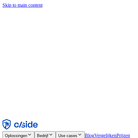
Skip to main content
Deze site gebruikt cookies en andere technologieën die ons en de
bedrijven waarmee we samenwerken in staat stellen informatie te
verzamelen over je apparaat en je gebruik van de site, om
functionaliteit, analyses en advertenties mogelijk te maken. Zie onze
cookiemelding voor details.
Find out more in our
privacy policy
and
cookie notice
.
Alles accepteren
Alles weigeren
Aanpassen
Noodzakelijk
Functioneel
Analytisch
Marketing
Accepteren
Weigeren
Blog
Vergelijken
Prijzen
Oplossingen
Bedrijf
Use cases