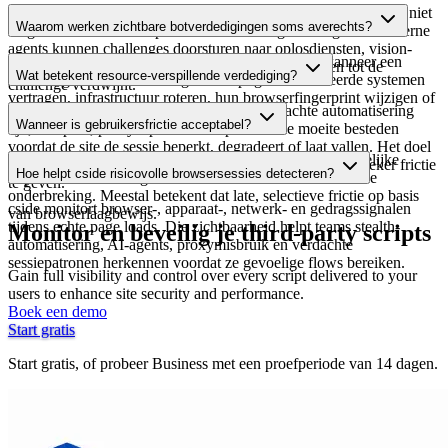
CAPTCHAs kunnen nog steeds frictie toevoegen, maar ze zijn niet
Waarom werken zichtbare botverdedigingen soms averechts?
langer betrouwbaar als primaire controle tegen AI-agents. Moderne
agents kunnen challenges doorsturen naar oplosdiensten, vision-
Zichtbare verdediging vertelt de aanvaller precies wanneer een
modellen gebruiken of hun browsergedrag aanpassen tot de
Wat betekent resource-verspillende verdediging?
sessie is gemarkeerd. Dat signaal helpt geautomatiseerde systemen
challenge verdwijnt.
vertragen, infrastructuur roteren, hun browserfingerprint wijzigen of
Resource-verspillende verdediging laat verdachte automatisering
opnieuw proberen met een ander workflow.
Wanneer is gebruikersfrictie acceptabel?
tijd, compute, proxycapaciteit en operationele moeite besteden
voordat de site de sessie beperkt, degradeert of laat vallen. Het doel
Frictie is acceptabel wanneer het risico hoog is en de zakelijke
is de aanvaller duurder maken zonder elke legitieme bezoeker frictie
Hoe helpt cside risicovolle browsersessies detecteren?
impact van misbruik groter is dan de kosten van een kleine
te geven.
onderbreking. Meestal betekent dat late, selectieve frictie op basis
cside monitort browser-, apparaat-, netwerk- en gedragssignalen
van browserlaagbewijs.
tijdens echte page loads. Die zichtbaarheid helpt teams stealth-
Monitor en beveilig je third-party scripts
automatisering, AI-agents, proxymisbruik en verdachte
sessiepatronen herkennen voordat ze gevoelige flows bereiken.
Gain full visibility and control over every script delivered to your
users to enhance site security and performance.
Boek een demo
Start gratis
Start gratis, of probeer Business met een proefperiode van 14 dagen.