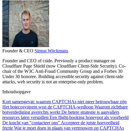
Founder & CEO
Simon Wijckmans
Founder and CEO of cside. Previously a product manager on
Cloudflare Page Shield (now Cloudflare Client-Side Security). Co-
chair of the W3C Anti-Fraud Community Group and a Forbes 30
Under 30 honoree. Building accessible security against client-side
attacks, web security is not an enterprise-only problem.
Inhoudsopgave
Kort samengevat: waarom CAPTCHAs niet meer betrouwbaar zijn
Het botecosysteem won de CAPTCHA-wedloop
Waarom zichtbare
botverdediging averechts werkt
De betere strategie is aanvallers
resources laten verspillen
Een flight-booking honeypot als voorbeeld
De kracht van "contacteer ons"
Accepteer de juiste hoeveelheid
frictie
Wat je moet doen in plaats van vertrouwen op CAPTCHAs