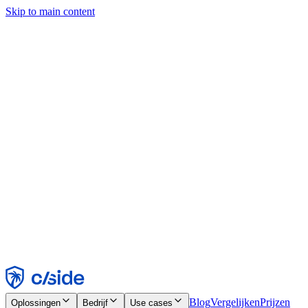
Skip to main content
Deze site gebruikt cookies en andere technologieën die ons en de
bedrijven waarmee we samenwerken in staat stellen informatie te
verzamelen over je apparaat en je gebruik van de site, om
functionaliteit, analyses en advertenties mogelijk te maken. Zie onze
cookiemelding voor details.
Find out more in our
privacy policy
and
cookie notice
.
Alles accepteren
Alles weigeren
Aanpassen
Noodzakelijk
Functioneel
Analytisch
Marketing
Accepteren
Weigeren
Blog
Vergelijken
Prijzen
Oplossingen
Bedrijf
Use cases