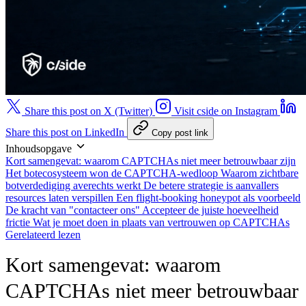
Share this post on X (Twitter)
Visit cside on Instagram
Share this post on LinkedIn
Copy post link
Inhoudsopgave
Kort samengevat: waarom CAPTCHAs niet meer betrouwbaar zijn
Het botecosysteem won de CAPTCHA-wedloop
Waarom zichtbare
botverdediging averechts werkt
De betere strategie is aanvallers
resources laten verspillen
Een flight-booking honeypot als voorbeeld
De kracht van "contacteer ons"
Accepteer de juiste hoeveelheid
frictie
Wat je moet doen in plaats van vertrouwen op CAPTCHAs
Gerelateerd lezen
Kort samengevat: waarom
CAPTCHAs niet meer betrouwbaar