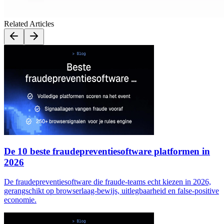
Related Articles
De 10 beste fraudepreventiesoftware platformen in
2026
De fraudepreventiesoftware die fraude-teams echt kiezen in 2026,
gerangschikt op browserlaag-bewijs, uitlegbaarheid en false-positive
economie.