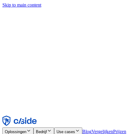
Skip to main content
Deze site gebruikt cookies en andere technologieën die ons en de
bedrijven waarmee we samenwerken in staat stellen informatie te
verzamelen over je apparaat en je gebruik van de site, om
functionaliteit, analyses en advertenties mogelijk te maken. Zie onze
cookiemelding voor details.
Find out more in our
privacy policy
and
cookie notice
.
Alles accepteren
Alles weigeren
Aanpassen
Noodzakelijk
Functioneel
Analytisch
Marketing
Accepteren
Weigeren
Blog
Vergelijken
Prijzen
Oplossingen
Bedrijf
Use cases