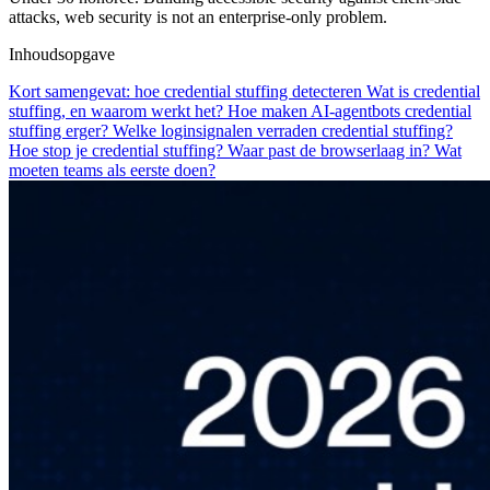
attacks, web security is not an enterprise-only problem.
Inhoudsopgave
Kort samengevat: hoe credential stuffing detecteren
Wat is credential
stuffing, en waarom werkt het?
Hoe maken AI-agentbots credential
stuffing erger?
Welke loginsignalen verraden credential stuffing?
Hoe stop je credential stuffing?
Waar past de browserlaag in?
Wat
moeten teams als eerste doen?