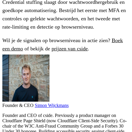
Credential stuffing slaagt door wachtwoordhergebruik en
goedkope automatisering. Bestrijd het eerste met MFA en
controles op gelekte wachtwoorden, en het tweede met
rate-limiting en detectie op browserniveau.
Wil je de signalen op browserniveau in actie zien?
Boek
een demo
of bekijk de
prijzen van cside
.
Founder & CEO
Simon Wijckmans
Founder and CEO of cside. Previously a product manager on
Cloudflare Page Shield (now Cloudflare Client-Side Security). Co-
chair of the W3C Anti-Fraud Community Group and a Forbes 30
Under 30 honoree. Building accessible security against client-side