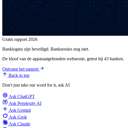
Gratis rapport 2026
Banklogins zijn beveiligd. Banksessies nog niet.
De kloof van de apparaatgebonden websessie, getest bij 43 banken.
Ontvang het rapport
Back to top
Don't just take our word for it, ask AI
Ask
ChatGPT
Ask
Perplexity AI
Ask
Gemini
Ask
Grok
Ask
Claude