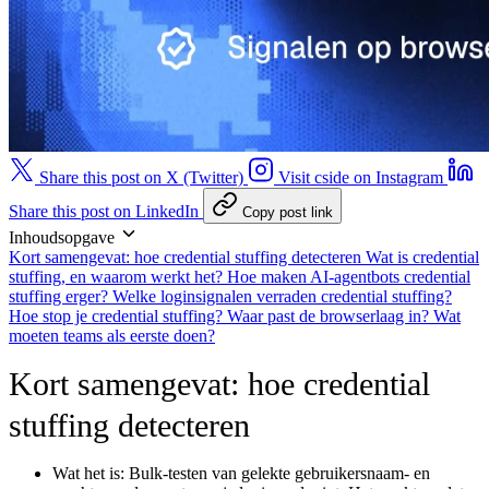
Share this post on X (Twitter)
Visit cside on Instagram
Share this post on LinkedIn
Copy post link
Inhoudsopgave
Kort samengevat: hoe credential stuffing detecteren
Wat is credential
stuffing, en waarom werkt het?
Hoe maken AI-agentbots credential
stuffing erger?
Welke loginsignalen verraden credential stuffing?
Hoe stop je credential stuffing?
Waar past de browserlaag in?
Wat
moeten teams als eerste doen?
Kort samengevat: hoe credential
stuffing detecteren
Wat het is:
Bulk-testen van gelekte gebruikersnaam- en