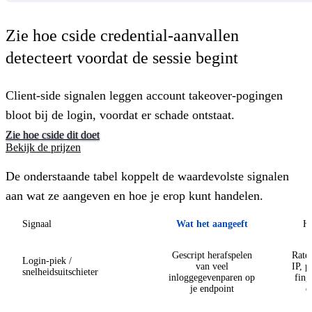
Zie hoe cside credential-aanvallen
detecteert voordat de sessie begint
Client-side signalen leggen account takeover-pogingen
bloot bij de login, voordat er schade ontstaat.
Zie hoe cside dit doet
Bekijk de prijzen
De onderstaande tabel koppelt de waardevolste signalen
aan wat ze aangeven en hoe je erop kunt handelen.
Signaal
Wat het aangeeft
Ho
Gescript herafspelen
Rate
Login-piek /
van veel
IP, p
snelheidsuitschieter
inloggegevenparen op
fing
je endpoint
d