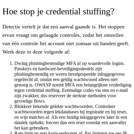
Hoe stop je credential stuffing?
Detectie vertelt je dat een aanval gaande is. Het stoppen
ervan vraagt om gelaagde controles, zodat het omzeilen
van één controle het account niet zomaar uit handen geeft.
Werk deze in deze volgorde af:
Dwing phishingbestendige MFA af op waardevolle logins.
Passkeys en hardware-beveiligingssleutels zijn
phishingbestendig en weren herafgespeelde inloggegevens
regelrecht af, omdat een geldig wachtwoord alleen niet
genoeg is. OWASP noemt MFA een belangrijkste verdediging
tegen credential stuffing. Eenmalige codes via sms en e-mail
zijn zwakker, dus reserveer de sterkste methoden voor
gevoelige flows.
Blokkeer bekende gelekte wachtwoorden.
Controleer
wachtwoorden tegen lekdatabases bij registratie en bij reset,
en wijs matches af. Als een huidig inloggegeven later in een
datalek opduikt, forceer dan een reset voordat een aanvaller
het kan gebruiken.
Rate-limit en rem login-endpoints af.
Pas limieten toe per IP,