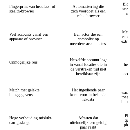
Blok
Fingerprint van headless- of
Automatisering die
sess
stealth-browser
zich voordoet als een
na
echte browser
Mark
Veel accounts vanaf één
Eén actor die een
en ei
apparaat of browser
combolist op
extra
meerdere accounts test
Hetzelfde account logt
Onmogelijke reis
in vanaf locaties die in
her
de verstreken tijd niet
b
bereikbaar zijn
acc
Match met gelekte
Het ingediende paar
wach
inloggegevens
komt voor in bekende
toeg
lekdata
inlog
Pla
Hoge verhouding mislukt-
Aftasten dat
qua
dan-geslaagd
uiteindelijk een geldig
phi
paar raakt