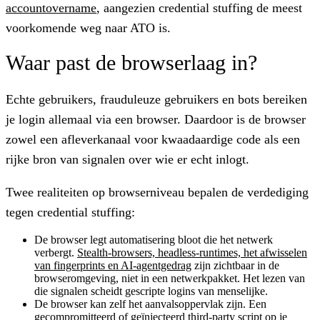
accountovername
, aangezien credential stuffing de meest
voorkomende weg naar ATO is.
Waar past de browserlaag in?
Echte gebruikers, frauduleuze gebruikers en bots bereiken
je login allemaal via een browser. Daardoor is de browser
zowel een afleverkanaal voor kwaadaardige code als een
rijke bron van signalen over wie er echt inlogt.
Twee realiteiten op browserniveau bepalen de verdediging
tegen credential stuffing:
De browser legt automatisering bloot die het netwerk
verbergt.
Stealth-browsers, headless-runtimes, het afwisselen
van fingerprints en AI-agentgedrag
zijn zichtbaar in de
browseromgeving, niet in een netwerkpakket. Het lezen van
die signalen scheidt gescripte logins van menselijke.
De browser kan zelf het aanvalsoppervlak zijn.
Een
gecompromitteerd of geïnjecteerd third-party script op je