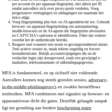
per account én per apparaat-fingerprint, niet alleen per IP,
omdat aanvallers zich over proxy-pools verdelen. Voeg
progressieve vertragingen en uitdagingen toe naarmate het
risico stijgt.
Voeg fingerprinting plus bot- en AI-agentdetectie toe.
Gebruik
browser- en apparaat-fingerprinting om automatisering,
stealth-browsers en de AI-agents die fingerprints afwisselen
en CAPTCHA's oplossen te identificeren. Filter dat verkeer
voordat het de authenticatie bereikt.
Reageer snel wanneer een sessie er gecompromitteerd uitziet.
Trek actieve sessies in, maak tokens ongeldig en forceer
herauthenticatie. Bekijk accountwijzigingen die na de
verdachte login zijn doorgevoerd, zoals een gewijzigd e-
mailadres, telefoonnummer of uitbetalingsgegevens.
MFA is fundamenteel, en op zichzelf niet voldoende.
Aanvallers kunnen nog steeds gestolen sessies,
adversary-
in-the-middle-phishingproxy's
en zwakke herstelflows
misbruiken. MFA combineren met signalen op browser- en
apparaatniveau dicht die gaten. Dezelfde gelaagde aanpak
ligt ten grondslag aan bredere
bescherming tegen