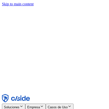
Skip to main content
Este sitio utiliza cookies y otras tecnologías que nos permiten, a
nosotros y a las empresas con las que trabajamos, recopilar
información sobre tu dispositivo y tu uso del sitio para habilitar
funcionalidad, análisis y publicidad. Consulta nuestro Aviso de
Cookies para más detalles.
Find out more in our
privacy policy
and
cookie notice
.
Aceptar todo
Rechazar todo
Personalizar
Necesarias
Funcionales
Análisis
Marketing
Aceptar
Rechazar
Soluciones
Empresa
Casos de Uso