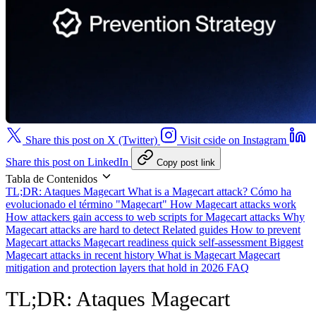
Share this post on X (Twitter)
Visit cside on Instagram
Share this post on LinkedIn
Copy post link
Tabla de Contenidos
TL;DR: Ataques Magecart
What is a Magecart attack?
Cómo ha
evolucionado el término "Magecart"
How Magecart attacks work
How attackers gain access to web scripts for Magecart attacks
Why
Magecart attacks are hard to detect
Related guides
How to prevent
Magecart attacks
Magecart readiness quick self-assessment
Biggest
Magecart attacks in recent history
What is Magecart
Magecart
mitigation and protection layers that hold in 2026
FAQ
TL;DR: Ataques Magecart