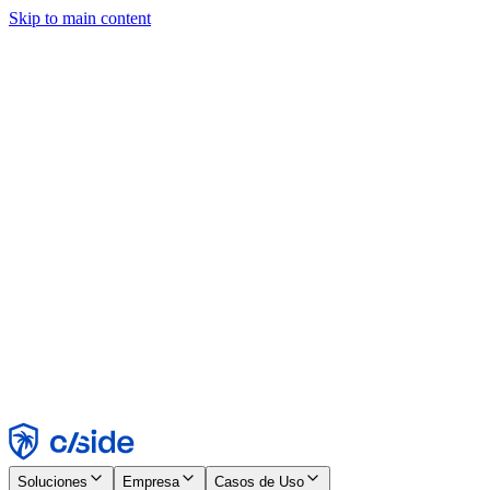
Skip to main content
Este sitio utiliza cookies y otras tecnologías que nos permiten, a
nosotros y a las empresas con las que trabajamos, recopilar
información sobre tu dispositivo y tu uso del sitio para habilitar
funcionalidad, análisis y publicidad. Consulta nuestro Aviso de
Cookies para más detalles.
Find out more in our
privacy policy
and
cookie notice
.
Aceptar todo
Rechazar todo
Personalizar
Necesarias
Funcionales
Análisis
Marketing
Aceptar
Rechazar
Soluciones
Empresa
Casos de Uso