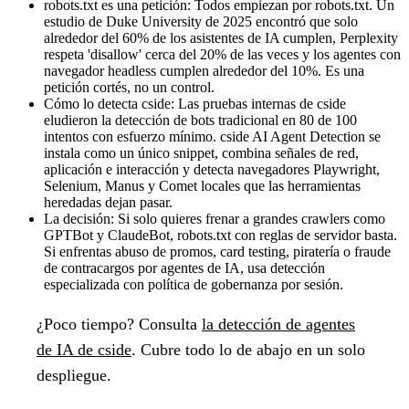
robots.txt es una petición:
Todos empiezan por robots.txt. Un
estudio de Duke University de 2025 encontró que solo
alrededor del 60% de los asistentes de IA cumplen, Perplexity
respeta 'disallow' cerca del 20% de las veces y los agentes con
navegador headless cumplen alrededor del 10%. Es una
petición cortés, no un control.
Cómo lo detecta cside:
Las pruebas internas de cside
eludieron la detección de bots tradicional en 80 de 100
intentos con esfuerzo mínimo. cside AI Agent Detection se
instala como un único snippet, combina señales de red,
aplicación e interacción y detecta navegadores Playwright,
Selenium, Manus y Comet locales que las herramientas
heredadas dejan pasar.
La decisión:
Si solo quieres frenar a grandes crawlers como
GPTBot y ClaudeBot, robots.txt con reglas de servidor basta.
Si enfrentas abuso de promos, card testing, piratería o fraude
de contracargos por agentes de IA, usa detección
especializada con política de gobernanza por sesión.
¿Poco tiempo?
Consulta
la detección de agentes
de IA de cside
. Cubre todo lo de abajo en un solo
despliegue.