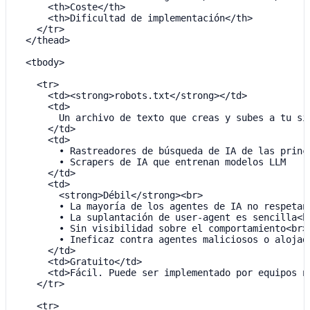
      <th>Coste</th>

      <th>Dificultad de implementación</th>

    </tr>

  </thead>

  <tbody>

    <tr>

      <td><strong>robots.txt</strong></td>

      <td>

        Un archivo de texto que creas y subes a tu si
      </td>

      <td>

        • Rastreadores de búsqueda de IA de las princ
        • Scrapers de IA que entrenan modelos LLM

      </td>

      <td>

        <strong>Débil</strong><br>

        • La mayoría de los agentes de IA no respetan 
        • La suplantación de user-agent es sencilla<br
        • Sin visibilidad sobre el comportamiento<br>

        • Ineficaz contra agentes maliciosos o alojado
      </td>

      <td>Gratuito</td>

      <td>Fácil. Puede ser implementado por equipos no
    </tr>

    <tr>
