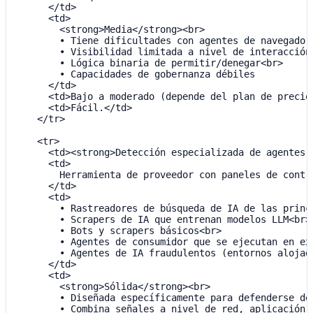
      </td>

      <td>

        <strong>Media</strong><br>

        • Tiene dificultades con agentes de navegador 
        • Visibilidad limitada a nivel de interacción<
        • Lógica binaria de permitir/denegar<br>

        • Capacidades de gobernanza débiles

      </td>

      <td>Bajo a moderado (depende del plan de precios
      <td>Fácil.</td>

    </tr>

    <tr>

      <td><strong>Detección especializada de agentes d
      <td>

        Herramienta de proveedor con paneles de contr
      </td>

      <td>

        • Rastreadores de búsqueda de IA de las princ
        • Scrapers de IA que entrenan modelos LLM<br>

        • Bots y scrapers básicos<br>

        • Agentes de consumidor que se ejecutan en ext
        • Agentes de IA fraudulentos (entornos alojad
      </td>

      <td>

        <strong>Sólida</strong><br>

        • Diseñada específicamente para defenderse de 
        • Combina señales a nivel de red, aplicación e