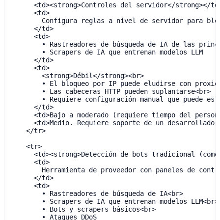
      <td><strong>Controles del servidor</strong></td>
      <td>

        Configura reglas a nivel de servidor para blo
      </td>

      <td>

        • Rastreadores de búsqueda de IA de las princ
        • Scrapers de IA que entrenan modelos LLM

      </td>

      <td>

        <strong>Débil</strong><br>

        • El bloqueo por IP puede eludirse con proxies
        • Las cabeceras HTTP pueden suplantarse<br>

        • Requiere configuración manual que puede esta
      </td>

      <td>Bajo a moderado (requiere tiempo del persona
      <td>Medio. Requiere soporte de un desarrollador 
    </tr>

    <tr>

      <td><strong>Detección de bots tradicional (como 
      <td>

        Herramienta de proveedor con paneles de contr
      </td>

      <td>

        • Rastreadores de búsqueda de IA<br>

        • Scrapers de IA que entrenan modelos LLM<br>

        • Bots y scrapers básicos<br>

        • Ataques DDoS
