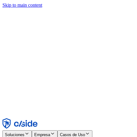
Skip to main content
Este sitio utiliza cookies y otras tecnologías que nos permiten, a
nosotros y a las empresas con las que trabajamos, recopilar
información sobre tu dispositivo y tu uso del sitio para habilitar
funcionalidad, análisis y publicidad. Consulta nuestro Aviso de
Cookies para más detalles.
Find out more in our
privacy policy
and
cookie notice
.
Aceptar todo
Rechazar todo
Personalizar
Necesarias
Funcionales
Análisis
Marketing
Aceptar
Rechazar
Soluciones
Empresa
Casos de Uso