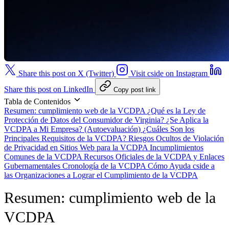
Share this post on X (Twitter)
Visit cside on Instagram
Share this post on LinkedIn
Copy post link
Tabla de Contenidos
Resumen: cumplimiento web de la VCDPA
¿Qué es la Ley de
Protección de Datos del Consumidor de Virginia?
¿Se Aplica la
VCDPA a Mi Empresa? (Autoevaluación)
¿Cuáles Son los
Principales Requisitos de la VCDPA?
Riesgos Ocultos de Violación
de Privacidad en Sitios Web para la VCDPA
Incumplimientos
Comunes de la VCDPA
Recursos Oficiales de la VCDPA y Enlaces
Gubernamentales
Cronología de la VCDPA
Cómo Ayuda cside a
las Organizaciones a Lograr el Cumplimiento de la VCDPA
Resumen: cumplimiento web de la
VCDPA