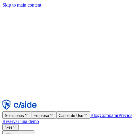
Skip to main content
Este sitio utiliza cookies y otras tecnologías que nos permiten, a nosot
publicidad. Consulta nuestro Aviso de Cookies para más detalles.
Find out more in our
privacy policy
and
cookie notice
.
Aceptar todo
Rechazar todo
Personalizar
Necesarias
Funcionales
Análisis
Marketing
Aceptar
Rechazar
Blog
Comparar
Precios
Soluciones
Empresa
Casos de Uso
Reservar una demo
es