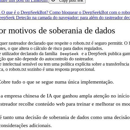
hare this post on LinkedIn
Copy post link
s
O que é o DeepSeekBot?
Como bloquear o DeepSeekBot com o robot
DeepSeek
Deteção na camada do navegador: para além do rastreador de
r motivos de soberania de dados
quer rastreador declarado que respeite o robots.txt é seguro permitir
, o que altera o cálculo de risco para dados regulados.
tilizador declarado da família
e a DeepSeek publica gam
DeepSeek
ação que não depende do autocontrolo do rastreador.
intelectual sensível ou tem uma política explícita sobre a transferên
ica, o robots.txt sozinho é uma resposta proporcional.
Cobre tudo o que se segue numa única implementação.
a empresa chinesa de IA que ganhou ampla atenção no iníci
streador recolhe conteúdo web para treinar e melhorar os mo
t é tanto uma decisão de soberania de dados como uma decisã
onsiderações adicionais.