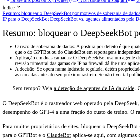
Share this post on X (Twitter)
Visit cside on Instagram
S
Índice
Resumo: bloquear o DeepSeekBot por motivos de soberania de dado
IP para o DeepSeekBot
DeepSeekBot vs. agentes alimentados pela 
Resumo: bloquear o DeepSeekBot po
O risco de soberania de dados:
A postura por defeito é que qual
que o do GPTBot ou do ClaudeBot em reportagens independentes
Aplicação em duas camadas:
O DeepSeekBot usa um agente de u
revisão trimestral das gamas de IP na firewall dá-lhe uma aplic
A decisão:
Se opera numa indústria regulada, detém propriedade 
as camadas antes do seu próximo rastreio. Se não tiver tal polít
Sem tempo?
Veja
a deteção de agentes de IA da cside
. 
O DeepSeekBot é o rastreador web operado pela DeepSeek, 
desempenho do GPT-4 a uma fração do custo de treino. O ra
Para muitos proprietários de sites, bloquear o DeepSeekBo
para o GPTBot e o
ClaudeBot
aplica-se aqui, com algumas c