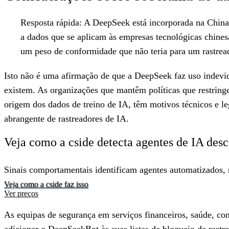
Resposta rápida:
A DeepSeek está incorporada na China e 
a dados que se aplicam às empresas tecnológicas chinesa
um peso de conformidade que não teria para um rastre
Isto não é uma afirmação de que a DeepSeek faz uso indevido
existem. As organizações que mantêm políticas que restringe
origem dos dados de treino de IA, têm motivos técnicos e l
abrangente de rastreadores de IA.
Veja como a cside detecta agentes de IA des
Sinais comportamentais identificam agentes automatizados, 
Veja como a cside faz isso
Ver preços
As equipas de segurança em serviços financeiros, saúde, con
adicionar o DeepSeekBot às suas listas de bloqueio de rastr