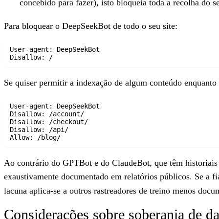
concebido para fazer), isto bloqueia toda a recolha do 
Para bloquear o DeepSeekBot de todo o seu site:
User-agent: DeepSeekBot

Se quiser permitir a indexação de algum conteúdo enquanto p
User-agent: DeepSeekBot

Disallow: /account/

Disallow: /checkout/

Disallow: /api/

Ao contrário do GPTBot e do ClaudeBot, que têm historiai
exaustivamente documentado em relatórios públicos. Se a fi
lacuna aplica-se a outros rastreadores de treino menos do
Considerações sobre soberania de d