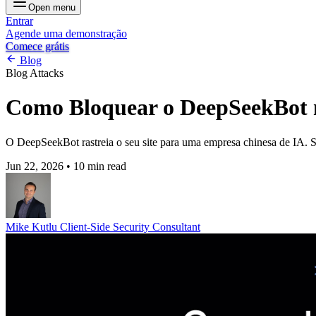
Open menu
Entrar
Agende uma demonstração
Comece grátis
Blog
Blog
Attacks
Como Bloquear o DeepSeekBot 
O DeepSeekBot rastreia o seu site para uma empresa chinesa de IA. Sai
Jun 22, 2026
•
10 min read
Mike Kutlu
Client-Side Security Consultant