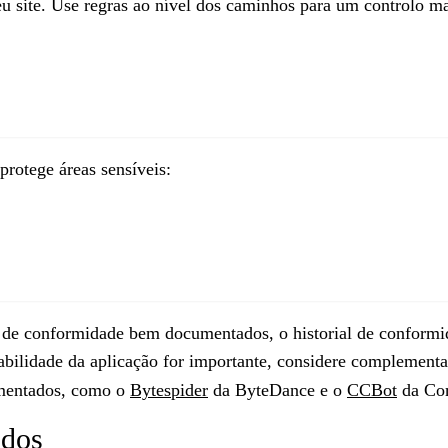
seu site. Use regras ao nível dos caminhos para um controlo ma
rotege áreas sensíveis:
s de conformidade bem documentados, o historial de conform
abilidade da aplicação for importante, considere complement
cumentados, como o
Bytespider
da ByteDance e o
CCBot
da Co
ados