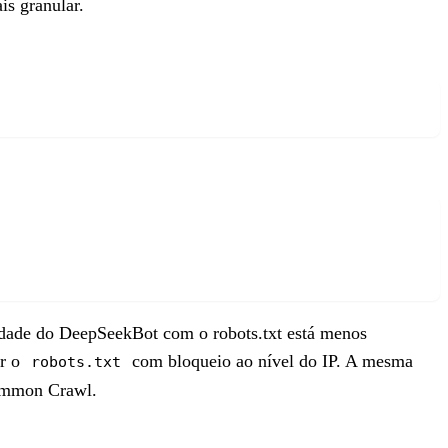
is granular.
idade do DeepSeekBot com o robots.txt está menos
ar o
com bloqueio ao nível do IP. A mesma
robots.txt
mmon Crawl.