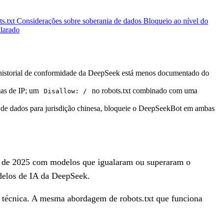
s.txt
Considerações sobre soberania de dados
Bloqueio ao nível do
clarado
. O historial de conformidade da DeepSeek está menos documentado do
as de IP; um
no robots.txt combinado com uma
Disallow: /
cia de dados para jurisdição chinesa, bloqueie o DeepSeekBot em ambas
o de 2025 com modelos que igualaram ou superaram o
delos de IA da DeepSeek.
o técnica. A mesma abordagem de robots.txt que funciona