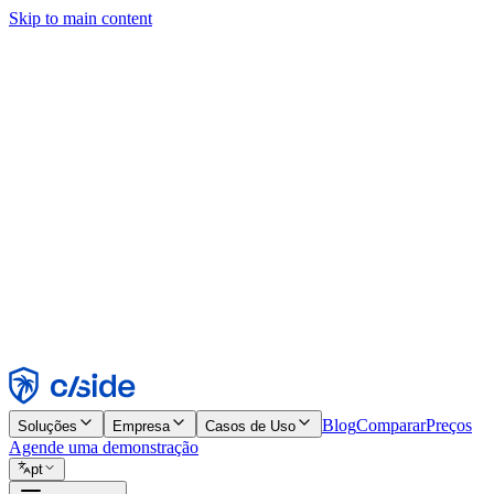
Skip to main content
Este site usa cookies e outras tecnologias que permitem a nós e às emp
publicidade. Consulte nosso Aviso de Cookies para mais detalhes.
Find out more in our
privacy policy
and
cookie notice
.
Aceitar todos
Rejeitar todos
Personalizar
Necessários
Funcionais
Análise
Marketing
Aceitar
Rejeitar
Blog
Comparar
Preços
Soluções
Empresa
Casos de Uso
Agende uma demonstração
pt