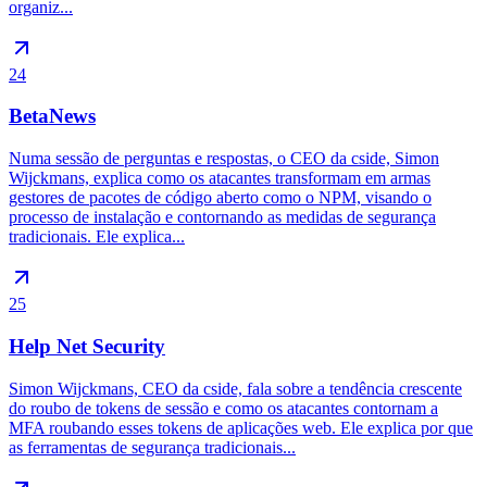
organiz...
24
BetaNews
Numa sessão de perguntas e respostas, o CEO da cside, Simon
Wijckmans, explica como os atacantes transformam em armas
gestores de pacotes de código aberto como o NPM, visando o
processo de instalação e contornando as medidas de segurança
tradicionais. Ele explica...
25
Help Net Security
Simon Wijckmans, CEO da cside, fala sobre a tendência crescente
do roubo de tokens de sessão e como os atacantes contornam a
MFA roubando esses tokens de aplicações web. Ele explica por que
as ferramentas de segurança tradicionais...