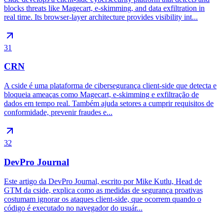
blocks threats like Magecart, e-skimming, and data exfiltration in
real time. Its browser-layer architecture provides visibility int...
31
CRN
A cside é uma plataforma de cibersegurança client-side que detecta e
bloqueia ameaças como Magecart, e-skimming e exfiltração de
dados em tempo real. Também ajuda setores a cumprir requisitos de
conformidade, prevenir fraudes e...
32
DevPro Journal
Este artigo da DevPro Journal, escrito por Mike Kutlu, Head de
GTM da cside, explica como as medidas de segurança proativas
costumam ignorar os ataques client-side, que ocorrem quando o
código é executado no navegador do usuár...