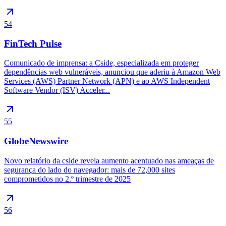
54
FinTech Pulse
Comunicado de imprensa: a Cside, especializada em proteger
dependências web vulneráveis, anunciou que aderiu à Amazon Web
Services (AWS) Partner Network (APN) e ao AWS Independent
Software Vendor (ISV) Acceler...
55
GlobeNewswire
Novo relatório da cside revela aumento acentuado nas ameaças de
segurança do lado do navegador: mais de 72,000 sites
comprometidos no 2.º trimestre de 2025
56