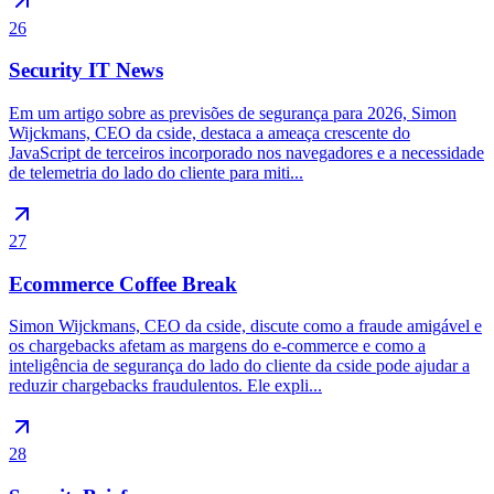
26
Security IT News
Em um artigo sobre as previsões de segurança para 2026, Simon
Wijckmans, CEO da cside, destaca a ameaça crescente do
JavaScript de terceiros incorporado nos navegadores e a necessidade
de telemetria do lado do cliente para miti...
27
Ecommerce Coffee Break
Simon Wijckmans, CEO da cside, discute como a fraude amigável e
os chargebacks afetam as margens do e-commerce e como a
inteligência de segurança do lado do cliente da cside pode ajudar a
reduzir chargebacks fraudulentos. Ele expli...
28