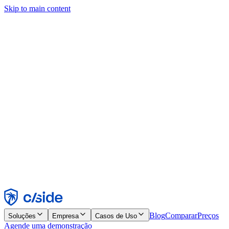
Skip to main content
Este site usa cookies e outras tecnologias que permitem a nós e às
empresas com quem trabalhamos coletar informações sobre seu
dispositivo e seu uso do site para viabilizar funcionalidades, análises
e publicidade. Consulte nosso Aviso de Cookies para mais detalhes.
Find out more in our
privacy policy
and
cookie notice
.
Aceitar todos
Rejeitar todos
Personalizar
Necessários
Funcionais
Análise
Marketing
Aceitar
Rejeitar
Blog
Comparar
Preços
Soluções
Empresa
Casos de Uso
Agende uma demonstração