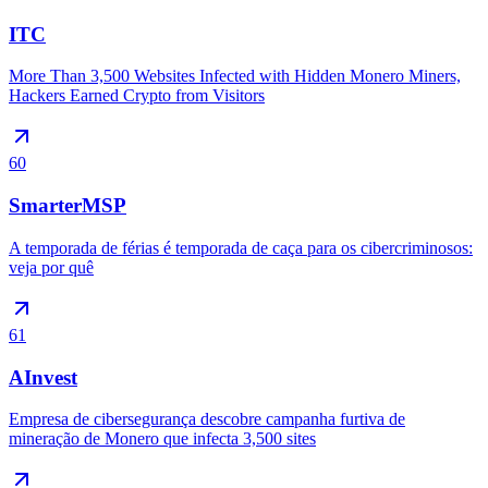
ITC
More Than 3,500 Websites Infected with Hidden Monero Miners,
Hackers Earned Crypto from Visitors
60
SmarterMSP
A temporada de férias é temporada de caça para os cibercriminosos:
veja por quê
61
AInvest
Empresa de cibersegurança descobre campanha furtiva de
mineração de Monero que infecta 3,500 sites