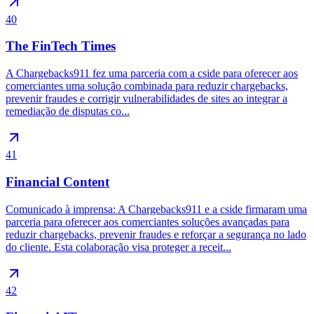
40
The FinTech Times
A Chargebacks911 fez uma parceria com a cside para oferecer aos
comerciantes uma solução combinada para reduzir chargebacks,
prevenir fraudes e corrigir vulnerabilidades de sites ao integrar a
remediação de disputas co...
41
Financial Content
Comunicado à imprensa: A Chargebacks911 e a cside firmaram uma
parceria para oferecer aos comerciantes soluções avançadas para
reduzir chargebacks, prevenir fraudes e reforçar a segurança no lado
do cliente. Esta colaboração visa proteger a receit...
42