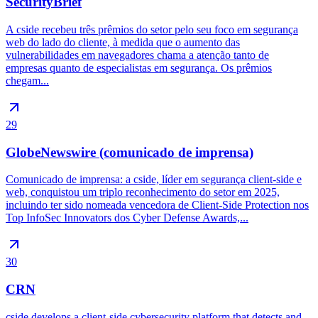
SecurityBrief
A cside recebeu três prêmios do setor pelo seu foco em segurança
web do lado do cliente, à medida que o aumento das
vulnerabilidades em navegadores chama a atenção tanto de
empresas quanto de especialistas em segurança. Os prêmios
chegam...
29
GlobeNewswire (comunicado de imprensa)
Comunicado de imprensa: a cside, líder em segurança client-side e
web, conquistou um triplo reconhecimento do setor em 2025,
incluindo ter sido nomeada vencedora de Client-Side Protection nos
Top InfoSec Innovators dos Cyber Defense Awards,...
30
CRN
cside develops a client-side cybersecurity platform that detects and