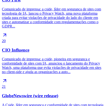
Comunicado de imprensa: a cside, líder em segurança de sites com
tecnologia de IA, lançou o Privacy Watch, uma nova plataforma
criada para evitar violações de privacidade do lado do cliente em
sites e automatizar a conformidade com regulamentações como o
GDPR...
20
CIO Influence
Comunicado de imprensa: a cside, pioneira em segurança e
conformidade de sites com IA, anunciou o lançamento do Privacy
Watch, uma plataforma que evita violações de privacidade em sites
no client-side e ajuda as organizações a auto...
21
GlobeNewswire (wire release)
A Cside, líder em segurança e conformidade de sites com tecnologia