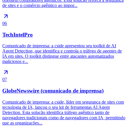
orientem compradores agênticos. Essa solução reforça a segurança
de sites e o comércio agêntico ao impor...
06
TechIntelPro
Comunicado de imprensa: a cside apresentou seu toolkit de AI
Agent Detection, que identifica e controla o tráfego de agentes de
IA em sites. O toolkit distingue entre atacantes automatizados
maliciosos e...
07
GlobeNewswire (comunicado de imprensa)
Comunicado de imprensa: a cside, líder em segurança de sites com
tecnologia de IA, lançou o seu kit de ferramentas AI Agent
Detection. Esta solução identifica tráfego agêntico tanto de
navegadores tradicionais como de navegadores com IA, permitindo
que as organizações...