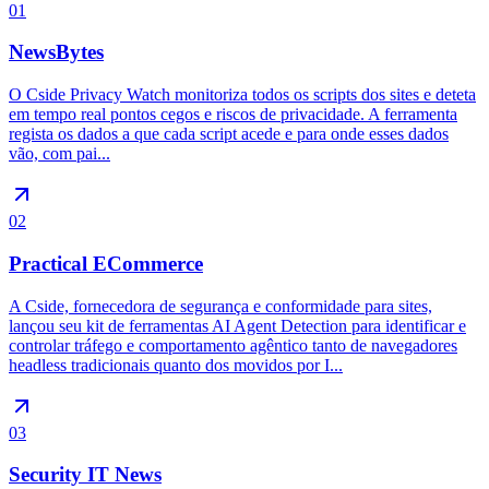
01
NewsBytes
O Cside Privacy Watch monitoriza todos os scripts dos sites e deteta
em tempo real pontos cegos e riscos de privacidade. A ferramenta
regista os dados a que cada script acede e para onde esses dados
vão, com pai...
02
Practical ECommerce
A Cside, fornecedora de segurança e conformidade para sites,
lançou seu kit de ferramentas AI Agent Detection para identificar e
controlar tráfego e comportamento agêntico tanto de navegadores
headless tradicionais quanto dos movidos por I...
03
Security IT News