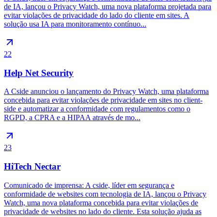
de IA, lançou o Privacy Watch, uma nova plataforma projetada para
evitar violações de privacidade do lado do cliente em sites. A
solução usa IA para monitoramento contínuo...
22
Help Net Security
A Cside anunciou o lançamento do Privacy Watch, uma plataforma
concebida para evitar violações de privacidade em sites no client-
side e automatizar a conformidade com regulamentos como o
RGPD, a CPRA e a HIPAA através de mo...
23
HiTech Nectar
Comunicado de imprensa: A cside, líder em segurança e
conformidade de websites com tecnologia de IA, lançou o Privacy
Watch, uma nova plataforma concebida para evitar violações de
privacidade de websites no lado do cliente. Esta solução ajuda as