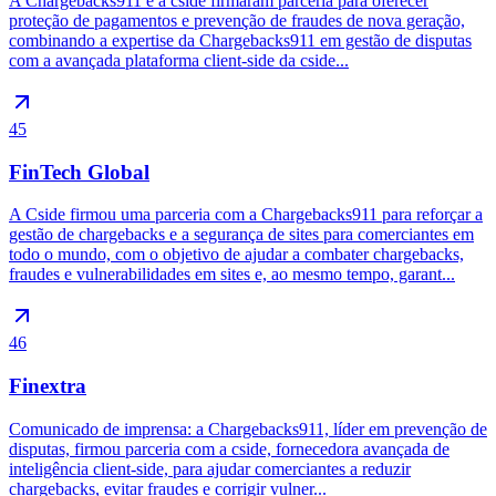
A Chargebacks911 e a cside firmaram parceria para oferecer
proteção de pagamentos e prevenção de fraudes de nova geração,
combinando a expertise da Chargebacks911 em gestão de disputas
com a avançada plataforma client-side da cside...
45
FinTech Global
A Cside firmou uma parceria com a Chargebacks911 para reforçar a
gestão de chargebacks e a segurança de sites para comerciantes em
todo o mundo, com o objetivo de ajudar a combater chargebacks,
fraudes e vulnerabilidades em sites e, ao mesmo tempo, garant...
46
Finextra
Comunicado de imprensa: a Chargebacks911, líder em prevenção de
disputas, firmou parceria com a cside, fornecedora avançada de
inteligência client-side, para ajudar comerciantes a reduzir
chargebacks, evitar fraudes e corrigir vulner...