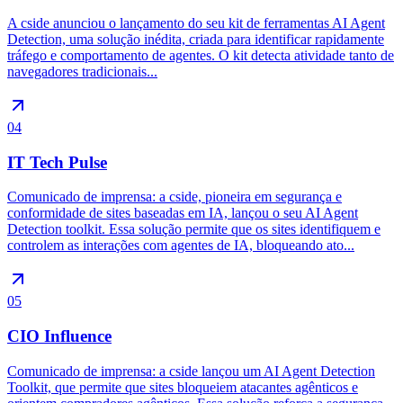
A cside anunciou o lançamento do seu kit de ferramentas AI Agent
Detection, uma solução inédita, criada para identificar rapidamente
tráfego e comportamento de agentes. O kit detecta atividade tanto de
navegadores tradicionais...
04
IT Tech Pulse
Comunicado de imprensa: a cside, pioneira em segurança e
conformidade de sites baseadas em IA, lançou o seu AI Agent
Detection toolkit. Essa solução permite que os sites identifiquem e
controlem as interações com agentes de IA, bloqueando ato...
05
CIO Influence
Comunicado de imprensa: a cside lançou um AI Agent Detection
Toolkit, que permite que sites bloqueiem atacantes agênticos e