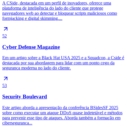
A CSide, destacada em um perfil de inovadores, oferece uma
plataforma de inteligência do lado do cliente que protege
navegadores web ao detectar e bloquear scripts maliciosos como
formjacking e digital skimming....
52
Cyber Defense Magazine
Em um artigo sobre a Black Hat USA 2025 e a Squadcon, a Cside é
destacada por sua abordagem para lidar com um ponto cego da
segurança moderna no lado do cliente.
53
Security Boulevard
Este artigo aborda a apresentação da conferência BSidesSF 2025
sobre como executar um ataque DDoS quase indetetável e métodos
para prevenir esse tipo de ataques. Aborda também a formação em
cibersegurança...