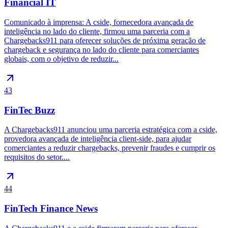
Financial IT
Comunicado à imprensa: A cside, fornecedora avançada de
inteligência no lado do cliente, firmou uma parceria com a
Chargebacks911 para oferecer soluções de próxima geração de
chargeback e segurança no lado do cliente para comerciantes
globais, com o objetivo de reduzir...
43
FinTec Buzz
A Chargebacks911 anunciou uma parceria estratégica com a cside,
provedora avançada de inteligência client-side, para ajudar
comerciantes a reduzir chargebacks, prevenir fraudes e cumprir os
requisitos do setor....
44
FinTech Finance News