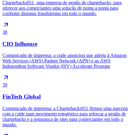
Chargebacks911, uma empresa de gestão de chargebacks, para
oferecer aos comerciantes uma solução de ponta a ponta para
combater disputas fraudulentas em todo o mundo.
38
CIO Influence
Comunicado de imprensa: a cside anunciou que aderiu à Amazon
Web Services (AWS) Partner Network (APN) e ao AWS
Independent Software Vendor (ISV) Accelerate Program
39
FinTech Global
Comunicado de imprensa: a Chargebacks911 firmou uma parceria
com a cside num movimento estratégico para reforçar a gestão de
chargebacks e a segurança de sites para comerciantes em todo o
mundo.