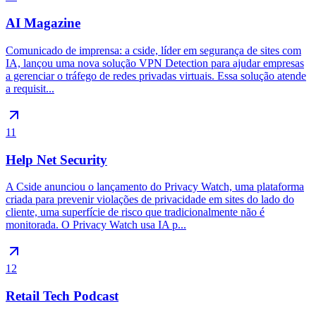
AI Magazine
Comunicado de imprensa: a cside, líder em segurança de sites com
IA, lançou uma nova solução VPN Detection para ajudar empresas
a gerenciar o tráfego de redes privadas virtuais. Essa solução atende
a requisit...
11
Help Net Security
A Cside anunciou o lançamento do Privacy Watch, uma plataforma
criada para prevenir violações de privacidade em sites do lado do
cliente, uma superfície de risco que tradicionalmente não é
monitorada. O Privacy Watch usa IA p...
12
Retail Tech Podcast