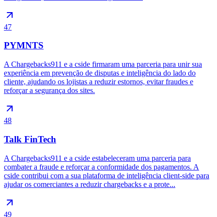
47
PYMNTS
A Chargebacks911 e a cside firmaram uma parceria para unir sua
experiência em prevenção de disputas e inteligência do lado do
cliente, ajudando os lojistas a reduzir estornos, evitar fraudes e
reforçar a segurança dos sites.
48
Talk FinTech
A Chargebacks911 e a cside estabeleceram uma parceria para
combater a fraude e reforçar a conformidade dos pagamentos. A
cside contribui com a sua plataforma de inteligência client-side para
ajudar os comerciantes a reduzir chargebacks e a prote...
49