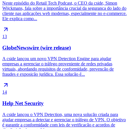
Neste episódio do Retail Tech Podcast, o CEO da cside, Simon
Wijckmans, fala sobre a importância crucial da segurança do lado do
cliente nas aplicações web modernas, especialmente no e-commerce.
Ele explica como...
13
GlobeNewswire (wire release)
A cside lançou um novo VPN Detection Engine para ajudar
empresas a gerenciar o tráfego proveniente de redes privadas
virtuais, abordando requisitos de conformidade, prevenção de
fraudes e exposição jurídica. Essa solução é...
14
Help Net Security
A cside lançou o VPN Detection, uma nova solução criada para
ajudar empresas a detectar e gerenciar o tráfego de VPN. O objetivo
é garantir a conformidade com leis de verificação e acordos de