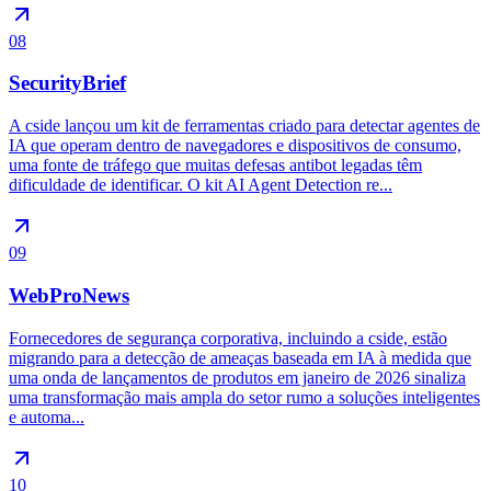
08
SecurityBrief
A cside lançou um kit de ferramentas criado para detectar agentes de
IA que operam dentro de navegadores e dispositivos de consumo,
uma fonte de tráfego que muitas defesas antibot legadas têm
dificuldade de identificar. O kit AI Agent Detection re...
09
WebProNews
Fornecedores de segurança corporativa, incluindo a cside, estão
migrando para a detecção de ameaças baseada em IA à medida que
uma onda de lançamentos de produtos em janeiro de 2026 sinaliza
uma transformação mais ampla do setor rumo a soluções inteligentes
e automa...
10