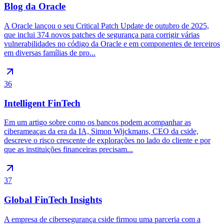
Blog da Oracle
A Oracle lançou o seu Critical Patch Update de outubro de 2025,
que inclui 374 novos patches de segurança para corrigir várias
vulnerabilidades no código da Oracle e em componentes de terceiros
em diversas famílias de pro...
36
Intelligent FinTech
Em um artigo sobre como os bancos podem acompanhar as
ciberameaças da era da IA, Simon Wijckmans, CEO da cside,
descreve o risco crescente de explorações no lado do cliente e por
que as instituições financeiras precisam...
37
Global FinTech Insights
A empresa de cibersegurança cside firmou uma parceria com a