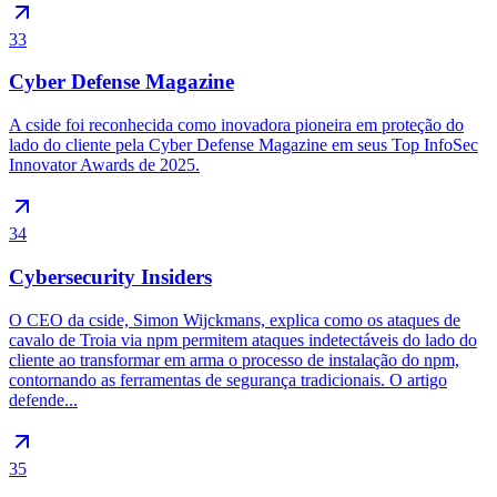
33
Cyber Defense Magazine
A cside foi reconhecida como inovadora pioneira em proteção do
lado do cliente pela Cyber Defense Magazine em seus Top InfoSec
Innovator Awards de 2025.
34
Cybersecurity Insiders
O CEO da cside, Simon Wijckmans, explica como os ataques de
cavalo de Troia via npm permitem ataques indetectáveis do lado do
cliente ao transformar em arma o processo de instalação do npm,
contornando as ferramentas de segurança tradicionais. O artigo
defende...
35