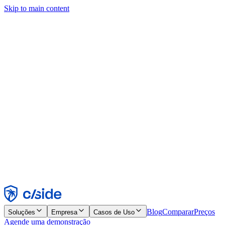
Skip to main content
Este site usa cookies e outras tecnologias que permitem a nós e às
empresas com quem trabalhamos coletar informações sobre seu
dispositivo e seu uso do site para viabilizar funcionalidades, análises
e publicidade. Consulte nosso Aviso de Cookies para mais detalhes.
Find out more in our
privacy policy
and
cookie notice
.
Aceitar todos
Rejeitar todos
Personalizar
Necessários
Funcionais
Análise
Marketing
Aceitar
Rejeitar
Blog
Comparar
Preços
Soluções
Empresa
Casos de Uso
Agende uma demonstração