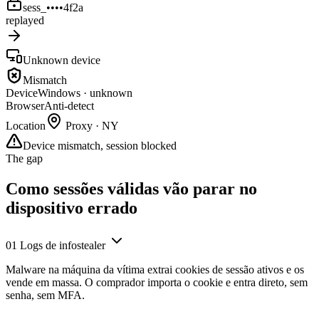
sess_••••4f2a
replayed
Unknown device
Mismatch
Device
Windows · unknown
Browser
Anti-detect
Location
Proxy · NY
Device mismatch, session blocked
The gap
Como sessões válidas vão parar no
dispositivo errado
01
Logs de infostealer
Malware na máquina da vítima extrai cookies de sessão ativos e os
vende em massa. O comprador importa o cookie e entra direto, sem
senha, sem MFA.