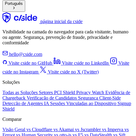
Português
página inicial da cside
Visibilidade na camada do navegador para cada visitante, humano
ou agente. Segurança, prevenção de fraude, privacidade e
conformidade
hello@cside.com
Visite cside no GitHub
Visite cside no LinkedIn
Visite
cside no Instagram
Visite cside no X (Twitter)
Soluções
Todas as Soluções
Setores
PCI Shield
Privacy Watch
Evidência de
Chargeback
Verificação de Candidatos
Segurança Client-Side
Detecção de Agentes IA
Sessões Vinculadas ao Dispositivo
Signup
Shield
Comparar
Visão Geral
vs Cloudflare
vs Akamai
vs Jscrambler
vs Imperva
vs
Feroot
vs Human Security
vs otto-js
vs F5
vs DataStealth
vs Sift