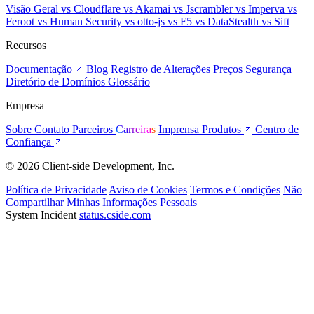
Visão Geral
vs Cloudflare
vs Akamai
vs Jscrambler
vs Imperva
vs
Feroot
vs Human Security
vs otto-js
vs F5
vs DataStealth
vs Sift
Recursos
Documentação
Blog
Registro de Alterações
Preços
Segurança
Diretório de Domínios
Glossário
Empresa
Sobre
Contato
Parceiros
Carreiras
Imprensa
Produtos
Centro de
Confiança
© 2026 Client-side Development, Inc.
Política de Privacidade
Aviso de Cookies
Termos e Condições
Não
Compartilhar Minhas Informações Pessoais
System Incident
status.cside.com