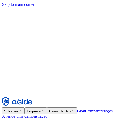
Skip to main content
Este site usa cookies e outras tecnologias que permitem a nós e às
empresas com quem trabalhamos coletar informações sobre seu
dispositivo e seu uso do site para viabilizar funcionalidades, análises
e publicidade. Consulte nosso Aviso de Cookies para mais detalhes.
Find out more in our
privacy policy
and
cookie notice
.
Aceitar todos
Rejeitar todos
Personalizar
Necessários
Funcionais
Análise
Marketing
Aceitar
Rejeitar
Blog
Comparar
Preços
Soluções
Empresa
Casos de Uso
Agende uma demonstração