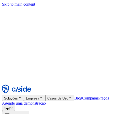
Skip to main content
Este site usa cookies e outras tecnologias que permitem a nós e às emp
publicidade. Consulte nosso Aviso de Cookies para mais detalhes.
Find out more in our
privacy policy
and
cookie notice
.
Aceitar todos
Rejeitar todos
Personalizar
Necessários
Funcionais
Análise
Marketing
Aceitar
Rejeitar
Blog
Comparar
Preços
Soluções
Empresa
Casos de Uso
Agende uma demonstração
pt