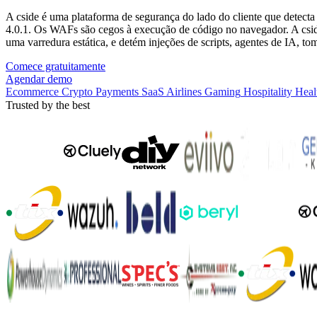
tomada e fraude de contas.
A cside é uma plataforma de segurança do lado do cliente que detecta
ataques Magecart e de scripts.
4.0.1. Os WAFs são cegos à execução de código no navegador. A cside
conformidade com PCI DSS 4.0.1.
uma varredura estática, e detém injeções de scripts, agentes de IA, to
agentes de IA mal-intencionados.
Comece gratuitamente
Agendar demo
Ecommerce
Crypto
Payments
SaaS
Airlines
Gaming
Hospitality
Heal
Trusted by the best