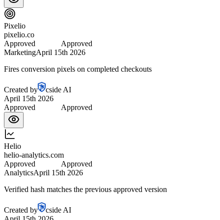
Pixelio
pixelio.co
Approved
Pending
Approved
Marketing
April 15th 2026
Fires conversion pixels on completed checkouts
Created by
cside AI
April 15th 2026
Approved
Pending
Approved
Helio
helio-analytics.com
Approved
Approved
Analytics
April 15th 2026
Verified hash matches the previous approved version
Created by
cside AI
April 15th 2026