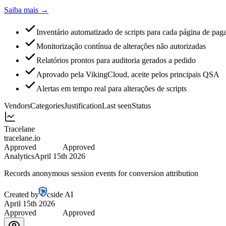
Saiba mais →
Inventário automatizado de scripts para cada página de pa
Monitorização contínua de alterações não autorizadas
Relatórios prontos para auditoria gerados a pedido
Aprovado pela VikingCloud, aceite pelos principais QSA
Alertas em tempo real para alterações de scripts
Vendors
Categories
Justification
Last seen
Status
Tracelane
tracelane.io
Approved
Pending
Analytics
April 15th 2026
Records anonymous session events for conversion attribution
Created by
cside AI
April 15th 2026
Approved
Pending