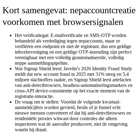
Kort samengevat: nepaccountcreatie
voorkomen met browsersignalen
Het verificatiegat:
E-mailverificatie en SMS-OTP worden
behandeld als verdediging tegen nepaccounts, maar ze
verifiëren een endpoint en niet de registrant, dus een geldige
inboxbevestiging en een geldige OTP-inzending zijn perfect
verenigbaar met een volledig geautomatiseerde, volledig
neppe aanmeldingspipeline.
Wat Signup Shield leest:
Javelin's 2026 Identity Fraud Study
meldt dat new account fraud in 2025 met 31% steeg en 5,4
miljoen slachtoffers raakte, en Signup Shield leest artefacten
van anti-detectbrowsers, headless-automatiseringsmarkers en
cross-API device-consistentie op het exacte moment van de
registratie-interactie.
De vraag om te stellen:
Voordat de volgende kwartaal-
aanmeldcijfers worden gevierd, beslis of je funnel echt
nieuwe mensen converteert of dat hij anti-detectbrowsers en
residentiële proxies witwast door controles die alleen
inspecteren wat de aanvaller produceert, niet de omgeving
waarin hij draait.