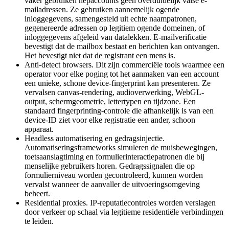
vaker gebruiken nepaccounts geen overduidelijk valse e-
mailadressen. Ze gebruiken aannemelijk ogende
inloggegevens, samengesteld uit echte naampatronen,
gegenereerde adressen op legitiem ogende domeinen, of
inloggegevens afgeleid van datalekken. E-mailverificatie
bevestigt dat de mailbox bestaat en berichten kan ontvangen.
Het bevestigt niet dat de registrant een mens is.
Anti-detect browsers.
Dit zijn commerciële tools waarmee een
operator voor elke poging tot het aanmaken van een account
een unieke, schone device-fingerprint kan presenteren. Ze
vervalsen canvas-rendering, audioverwerking, WebGL-
output, schermgeometrie, lettertypen en tijdzone. Een
standaard fingerprinting-controle die afhankelijk is van een
device-ID ziet voor elke registratie een ander, schoon
apparaat.
Headless automatisering en gedragsinjectie.
Automatiseringsframeworks simuleren de muisbewegingen,
toetsaanslagtiming en formulierinteractiepatronen die bij
menselijke gebruikers horen. Gedragssignalen die op
formulierniveau worden gecontroleerd, kunnen worden
vervalst wanneer de aanvaller de uitvoeringsomgeving
beheert.
Residential proxies.
IP-reputatiecontroles worden verslagen
door verkeer op schaal via legitieme residentiële verbindingen
te leiden.