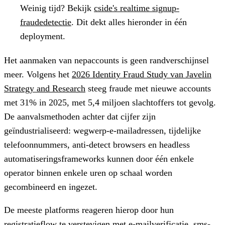
Weinig tijd?
Bekijk
cside's realtime signup-
fraudedetectie
. Dit dekt alles hieronder in één
deployment.
Het aanmaken van nepaccounts is geen randverschijnsel
meer. Volgens het
2026 Identity Fraud Study van Javelin
Strategy and Research
steeg fraude met nieuwe accounts
met 31% in 2025, met 5,4 miljoen slachtoffers tot gevolg.
De aanvalsmethoden achter dat cijfer zijn
geïndustrialiseerd: wegwerp-e-mailadressen, tijdelijke
telefoonnummers, anti-detect browsers en headless
automatiseringsframeworks kunnen door één enkele
operator binnen enkele uren op schaal worden
gecombineerd en ingezet.
De meeste platforms reageren hierop door hun
registratieflow te verstevigen met e-mailverificatie, sms-