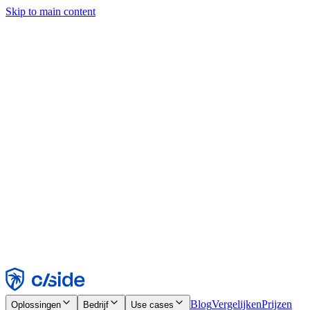
Skip to main content
Deze site gebruikt cookies en andere technologieën die ons en de
bedrijven waarmee we samenwerken in staat stellen informatie te
verzamelen over je apparaat en je gebruik van de site, om
functionaliteit, analyses en advertenties mogelijk te maken. Zie onze
cookiemelding voor details.
Find out more in our
privacy policy
and
cookie notice
.
Alles accepteren
Alles weigeren
Aanpassen
Noodzakelijk
Functioneel
Analytisch
Marketing
Accepteren
Weigeren
Blog
Vergelijken
Prijzen
Oplossingen
Bedrijf
Use cases