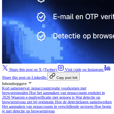
Share this post on X (Twitter)
Visit cside on Instagram
Share this post on LinkedIn
Copy post link
Inhoudsopgave
Kort samengevat: nepaccountcreatie voorkomen met
browsersignalen
Hoe het aanmaken van nepaccounts eruitziet in
2026
Waarom e-mailverificatie niet genoeg is
Wat detectie op
browserniveau ziet bij registratie
Hoe de detectielagen samenwerken
Het aanmaken van nepaccounts in verschillende sectoren
Hoe begin
je met detectie op browserniveau