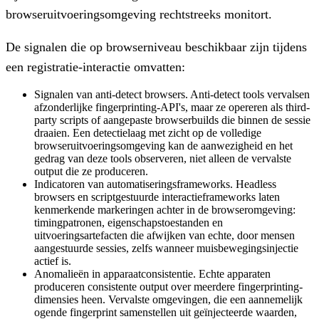
browseruitvoeringsomgeving rechtstreeks monitort.
De signalen die op browserniveau beschikbaar zijn tijdens
een registratie-interactie omvatten:
Signalen van anti-detect browsers.
Anti-detect tools vervalsen
afzonderlijke fingerprinting-API's, maar ze opereren als third-
party scripts of aangepaste browserbuilds die binnen de sessie
draaien. Een detectielaag met zicht op de volledige
browseruitvoeringsomgeving kan de aanwezigheid en het
gedrag van deze tools observeren, niet alleen de vervalste
output die ze produceren.
Indicatoren van automatiseringsframeworks.
Headless
browsers en scriptgestuurde interactieframeworks laten
kenmerkende markeringen achter in de browseromgeving:
timingpatronen, eigenschapstoestanden en
uitvoeringsartefacten die afwijken van echte, door mensen
aangestuurde sessies, zelfs wanneer muisbewegingsinjectie
actief is.
Anomalieën in apparaatconsistentie.
Echte apparaten
produceren consistente output over meerdere fingerprinting-
dimensies heen. Vervalste omgevingen, die een aannemelijk
ogende fingerprint samenstellen uit geïnjecteerde waarden,