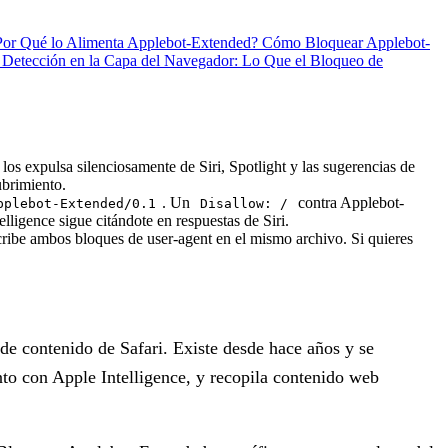
 Por Qué lo Alimenta Applebot-Extended?
Cómo Bloquear Applebot-
d
Detección en la Capa del Navegador: Lo Que el Bloqueo de
os expulsa silenciosamente de Siri, Spotlight y las sugerencias de
ubrimiento.
. Un
contra Applebot-
pplebot-Extended/0.1
Disallow: /
lligence sigue citándote en respuestas de Siri.
escribe ambos bloques de user-agent en el mismo archivo. Si quieres
 de contenido de Safari. Existe desde hace años y se
nto con Apple Intelligence, y recopila contenido web