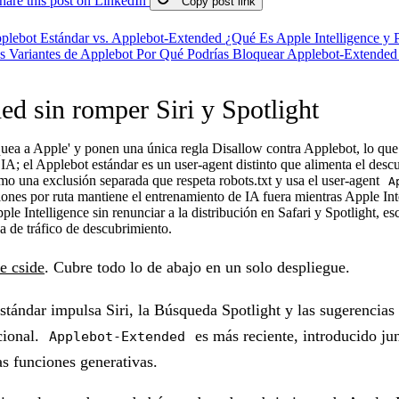
hare this post on LinkedIn
Copy post link
plebot Estándar vs. Applebot-Extended
¿Qué Es Apple Intelligence y
 Variantes de Applebot
Por Qué Podrías Bloquear Applebot-Extende
d sin romper Siri y Spotlight
uea a Apple' y ponen una única regla Disallow contra Applebot, lo que l
IA; el Applebot estándar es un user-agent distinto que alimenta el desc
una exclusión separada que respeta robots.txt y usa el user-agent
A
ones por ruta mantiene el entrenamiento de IA fuera mientras Apple Inte
ple Intelligence sin renunciar a la distribución en Safari y Spotlight, 
da de tráfico de descubrimiento.
e cside
. Cubre todo lo de abajo en un solo despliegue.
stándar impulsa Siri, la Búsqueda Spotlight y las sugerencias
cional.
es más reciente, introducido ju
Applebot-Extended
s funciones generativas.