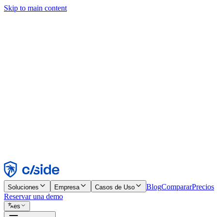
Skip to main content
Este sitio utiliza cookies y otras tecnologías que nos permiten, a nosot
publicidad. Consulta nuestro Aviso de Cookies para más detalles.
Find out more in our
privacy policy
and
cookie notice
.
Aceptar todo
Rechazar todo
Personalizar
Necesarias
Funcionales
Análisis
Marketing
Aceptar
Rechazar
Blog
Comparar
Precios
Soluciones
Empresa
Casos de Uso
Reservar una demo
es