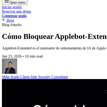
Open menu
Iniciar sesión
Reservar una demo
Comenzar gratis
Blog
Blog
Attacks
Cómo Bloquear Applebot-Extend
Applebot-Extended es el rastreador de entrenamiento de IA de Apple q
Jun 23, 2026
•
10 min read
Mike Kutlu
Client-Side Security Consultant