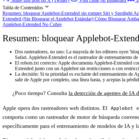
Share this post on X (Twitter)
Visit cside on Instagram
S
Tabla de Contenidos
Resumen: bloquear Applebot-Extended sin romper Siri y Spotlight
Ap
Extended (Sin Bloquear el Applebot Estándar)
Cómo Bloquear Ambas
Applebot-Extended No Cubre
Resumen: bloquear Applebot-Extende
Dos rastreadores, no uno:
La mayoría de los editores oyen 'bloq
Safari. Applebot-Extended es el rastreador de entrenamiento de 
El robots.txt correcto:
Apple documenta Applebot-Extended como 
Extended junto con un Applebot sin restricciones o con restricci
La decisión:
Si tu prioridad es excluirte del entrenamiento de Ap
salir de Apple por completo, una línea basta, y aceptas la pérdi
¿Poco tiempo?
Consulta
la detección de agentes de IA d
Apple opera dos rastreadores web distintos. El
e
Applebot
comporta como un rastreador de motor de búsqueda conven
específicamente para el entrenamiento de modelos de IA y la