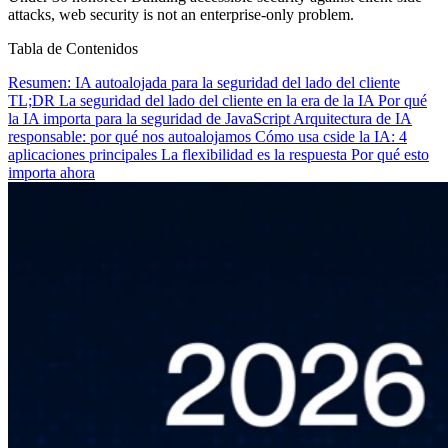
attacks, web security is not an enterprise-only problem.
Tabla de Contenidos
Resumen: IA autoalojada para la seguridad del lado del cliente
TL;DR
La seguridad del lado del cliente en la era de la IA
Por qué
la IA importa para la seguridad de JavaScript
Arquitectura de IA
responsable: por qué nos autoalojamos
Cómo usa cside la IA: 4
aplicaciones principales
La flexibilidad es la respuesta
Por qué esto
importa ahora