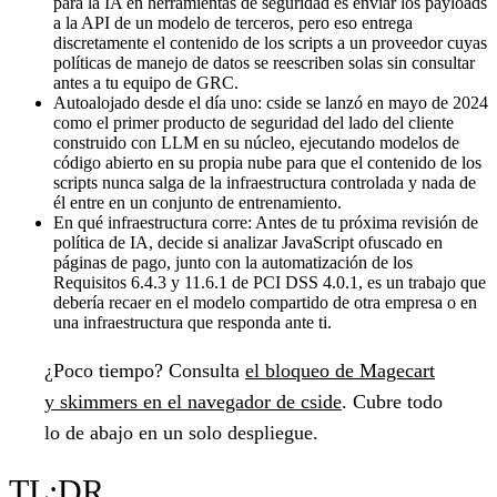
para la IA en herramientas de seguridad es enviar los payloads
a la API de un modelo de terceros, pero eso entrega
discretamente el contenido de los scripts a un proveedor cuyas
políticas de manejo de datos se reescriben solas sin consultar
antes a tu equipo de GRC.
Autoalojado desde el día uno:
cside se lanzó en mayo de 2024
como el primer producto de seguridad del lado del cliente
construido con LLM en su núcleo, ejecutando modelos de
código abierto en su propia nube para que el contenido de los
scripts nunca salga de la infraestructura controlada y nada de
él entre en un conjunto de entrenamiento.
En qué infraestructura corre:
Antes de tu próxima revisión de
política de IA, decide si analizar JavaScript ofuscado en
páginas de pago, junto con la automatización de los
Requisitos 6.4.3 y 11.6.1 de PCI DSS 4.0.1, es un trabajo que
debería recaer en el modelo compartido de otra empresa o en
una infraestructura que responda ante ti.
¿Poco tiempo?
Consulta
el bloqueo de Magecart
y skimmers en el navegador de cside
. Cubre todo
lo de abajo en un solo despliegue.
TL;DR