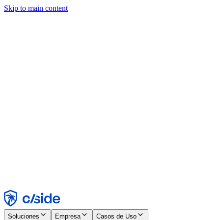
Skip to main content
Este sitio utiliza cookies y otras tecnologías que nos permiten, a
nosotros y a las empresas con las que trabajamos, recopilar
información sobre tu dispositivo y tu uso del sitio para habilitar
funcionalidad, análisis y publicidad. Consulta nuestro Aviso de
Cookies para más detalles.
Find out more in our
privacy policy
and
cookie notice
.
Aceptar todo
Rechazar todo
Personalizar
Necesarias
Funcionales
Análisis
Marketing
Aceptar
Rechazar
Soluciones
Empresa
Casos de Uso