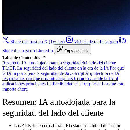
Share this post on X (Twitter)
Visit cside on Instagram
Share this post on LinkedIn
Copy post link
Tabla de Contenidos
Resumen: IA autoalojada para la seguridad del lado del cliente
TL;DR
La seguridad del lado del cliente en la era de la IA
Por qué
la IA importa para la seguridad de JavaScript
Arquitectura de IA
responsable: por qué nos autoalojamos
Cómo usa cside la IA: 4
aplicaciones principales
La flexibilidad es la respuesta
Por qué esto
importa ahora
Resumen: IA autoalojada para la
seguridad del lado del cliente
Las APIs de terceros filtran:
El estándar habitual del sector