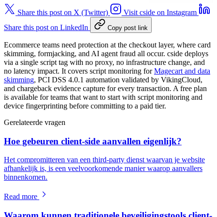
Share this post on X (Twitter)
Visit cside on Instagram
Share this post on LinkedIn
Copy post link
Ecommerce teams need protection at the checkout layer, where card
skimming, formjacking, and AI agent fraud all occur. cside deploys
via a single script tag with no proxy, no infrastructure change, and
no latency impact. It covers script monitoring for
Magecart and data
skimming
, PCI DSS 4.0.1 automation validated by VikingCloud,
and chargeback evidence capture for every transaction. A free plan
is available for teams that want to start with script monitoring and
device fingerprinting before committing to a paid tier.
Gerelateerde vragen
Hoe gebeuren client-side aanvallen eigenlijk?
Het compromitteren van een third-party dienst waarvan je website
afhankelijk is, is een veelvoorkomende manier waarop aanvallers
binnenkomen.
Read more
Waarom kunnen traditionele beveiligingstools client-