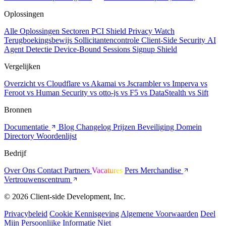
Oplossingen
Alle Oplossingen
Sectoren
PCI Shield
Privacy Watch
Terugboekingsbewijs
Sollicitantencontrole
Client-Side Security
AI
Agent Detectie
Device-Bound Sessions
Signup Shield
Vergelijken
Overzicht
vs Cloudflare
vs Akamai
vs Jscrambler
vs Imperva
vs
Feroot
vs Human Security
vs otto-js
vs F5
vs DataStealth
vs Sift
Bronnen
Documentatie
Blog
Changelog
Prijzen
Beveiliging
Domein
Directory
Woordenlijst
Bedrijf
Over Ons
Contact
Partners
Vacatures
Pers
Merchandise
Vertrouwenscentrum
© 2026 Client-side Development, Inc.
Privacybeleid
Cookie Kennisgeving
Algemene Voorwaarden
Deel
Mijn Persoonlijke Informatie Niet