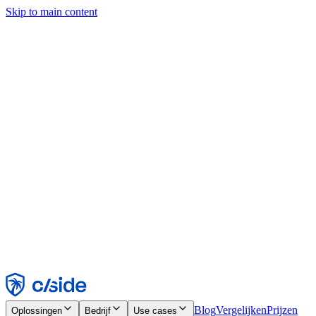
Skip to main content
Deze site gebruikt cookies en andere technologieën die ons en de
bedrijven waarmee we samenwerken in staat stellen informatie te
verzamelen over je apparaat en je gebruik van de site, om
functionaliteit, analyses en advertenties mogelijk te maken. Zie onze
cookiemelding voor details.
Find out more in our
privacy policy
and
cookie notice
.
Alles accepteren
Alles weigeren
Aanpassen
Noodzakelijk
Functioneel
Analytisch
Marketing
Accepteren
Weigeren
Blog
Vergelijken
Prijzen
Oplossingen
Bedrijf
Use cases