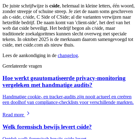
De juiste schrijfwijze is
cside
, helemaal in kleine letters, één woord,
zonder streepje of schuine streep. Je ziet de naam soms geschreven
als c-side, c/side, C Side of CSide; al die varianten verwijzen naar
hetzelfde bedrijf. De naam komt van 'client-side', het deel van het
web dat cside beveiligt. Het bedrijf begon als c/side, maar
traditionele zoekalgoritmes kunnen slecht overweg met speciale
tekens. In oktober 2025 is de merknaam daarom samengevoegd tot
cside, met cside.com als nieuw thuis.
Lees de aankondiging in de
changelog
.
Gerelateerde vragen
Hoe werkt geautomatiseerde privacy-monitoring
vergeleken met handmatige audits?
Handmatige cookie- en tracker-audits zijn nooit actueel en creëren
een doolhof van compliance-checklists voor verschillende markten.
Read more
Welk forensisch bewijs levert cside?
Ontdek welk forensisch bewijs cside levert.