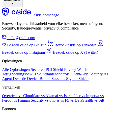
Nederlands
cside homepage
Browser-layer zichtbaarheid voor elke bezoeker, mens of agent.
Security, fraudepreventie, privacy & compliance
hello@cside.com
Bezoek cside op GitHub
Bezoek cside op LinkedIn
Bezoek cside op Instagram
Bezoek cside op X (Twitter)
Oplossingen
Alle Oplossingen
Sectoren
PCI Shield
Privacy Watch
Terugboekingsbewijs
Sollicitantencontrole
Client-Side Security
AI
Agent Detectie
Device-Bound Sessions
Signup Shield
Vergelijken
Overzicht
vs Cloudflare
vs Akamai
vs Jscrambler
vs Imperva
vs
Feroot
vs Human Security
vs otto-js
vs F5
vs DataStealth
vs Sift
Bronnen