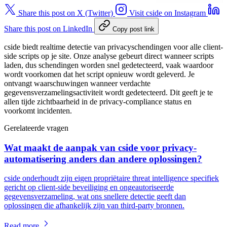
Share this post on X (Twitter)
Visit cside on Instagram
Share this post on LinkedIn
Copy post link
cside biedt realtime detectie van privacyschendingen voor alle client-
side scripts op je site. Onze analyse gebeurt direct wanneer scripts
laden, dus schendingen worden snel gedetecteerd, vaak waardoor
wordt voorkomen dat het script opnieuw wordt geleverd. Je
ontvangt waarschuwingen wanneer verdachte
gegevensverzamelingsactiviteit wordt gedetecteerd. Dit geeft je te
allen tijde zichtbaarheid in de privacy-compliance status en
voorkomt incidenten.
Gerelateerde vragen
Wat maakt de aanpak van cside voor privacy-
automatisering anders dan andere oplossingen?
cside onderhoudt zijn eigen propriëtaire threat intelligence specifiek
gericht op client-side beveiliging en ongeautoriseerde
gegevensverzameling, wat ons snellere detectie geeft dan
oplossingen die afhankelijk zijn van third-party bronnen.
Read more