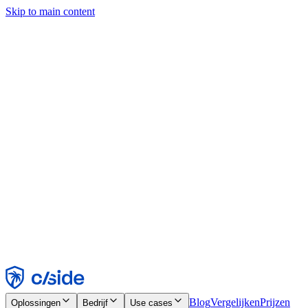
Skip to main content
Deze site gebruikt cookies en andere technologieën die ons en de
bedrijven waarmee we samenwerken in staat stellen informatie te
verzamelen over je apparaat en je gebruik van de site, om
functionaliteit, analyses en advertenties mogelijk te maken. Zie onze
cookiemelding voor details.
Find out more in our
privacy policy
and
cookie notice
.
Alles accepteren
Alles weigeren
Aanpassen
Noodzakelijk
Functioneel
Analytisch
Marketing
Accepteren
Weigeren
Blog
Vergelijken
Prijzen
Oplossingen
Bedrijf
Use cases