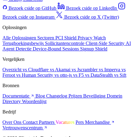
Bezoek cside op GitHub
Bezoek cside op LinkedIn
Bezoek cside op Instagram
Bezoek cside op X (Twitter)
Oplossingen
Alle Oplossingen
Sectoren
PCI Shield
Privacy Watch
Terugboekingsbewijs
Sollicitantencontrole
Client-Side Security
AI
Agent Detectie
Device-Bound Sessions
Signup Shield
Vergelijken
Overzicht
vs Cloudflare
vs Akamai
vs Jscrambler
vs Imperva
vs
Feroot
vs Human Security
vs otto-js
vs F5
vs DataStealth
vs Sift
Bronnen
Documentatie
Blog
Changelog
Prijzen
Beveiliging
Domein
Directory
Woordenlijst
Bedrijf
Over Ons
Contact
Partners
Vacatures
Pers
Merchandise
Vertrouwenscentrum