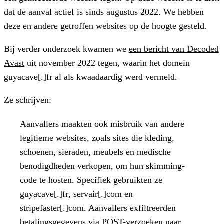
dat de aanval actief is sinds augustus 2022. We hebben
deze en andere getroffen websites op de hoogte gesteld.
Bij verder onderzoek kwamen we
een bericht van Decoded
Avast
uit november 2022 tegen, waarin het domein
guyacave[.]fr
al als kwaadaardig werd vermeld.
Ze schrijven:
Aanvallers maakten ook misbruik van andere
legitieme websites, zoals sites die kleding,
schoenen, sieraden, meubels en medische
benodigdheden verkopen, om hun skimming-
code te hosten. Specifiek gebruikten ze
guyacave[.]fr
,
servair[.]com
en
stripefaster[.]com
. Aanvallers exfiltreerden
betalingsgegevens via POST-verzoeken naar