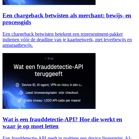
Een chargeback betwisten als merchant: bewijs- en
processgids
Een chargeback betwisten betekent een representment-pakket
indienen vóór de deadline van je kaartnetwerk, met leverbewijs en
apparaatbewijs.
Wat is een frauddetectie-API? Hoe die werkt en
waar je op moet letten
Een frauddetectie-API geeft in realtime een device fingerprint, AI-