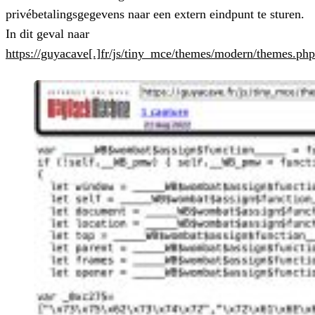
privébetalingsgegevens naar een extern eindpunt te sturen.
In dit geval naar
https://guyacave[.]fr/js/tiny_mce/themes/modern/themes.php