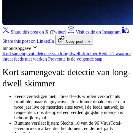
Share this post on X (Twitter)
Visit cside on Instagram
Share this post on LinkedIn
Copy post link
Inhoudsopgave
Kort samengevat: detectie van long-dwell skimmer
Reden 1 waarom
threat feeds niet werken
Preventie is de volgende stap
Kort samengevat: detectie van long-
dwell skimmer
Feeds verdedigen niet:
Threat feeds worden verkocht als
frontlinie, maar de guyacave[.]fr skimmer draaide meer dan
twee jaar live op meerdere sites terwijl de feeds nauwelijks
reageerden, dus die opzet een verdedigingslinie noemen is
behoorlijk royaal.
Runtime verslaat lijsten:
Slechts 10 van de 96 VirusTotal-
leveranciers markeerden het domein, en de first-party