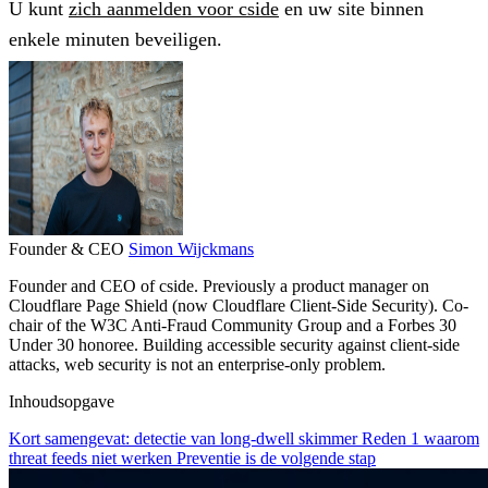
U kunt
zich aanmelden voor cside
en uw site binnen
enkele minuten beveiligen.
Founder & CEO
Simon Wijckmans
Founder and CEO of cside. Previously a product manager on
Cloudflare Page Shield (now Cloudflare Client-Side Security). Co-
chair of the W3C Anti-Fraud Community Group and a Forbes 30
Under 30 honoree. Building accessible security against client-side
attacks, web security is not an enterprise-only problem.
Inhoudsopgave
Kort samengevat: detectie van long-dwell skimmer
Reden 1 waarom
threat feeds niet werken
Preventie is de volgende stap