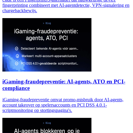
fingerprinting combineert met AI-agentdetectie, VPN-signalering en
chargebackbewijs.
iGaming-fraudepreventie: AI-agents, ATO en PCI-
compliance
iGaming-fraudepreventie omvat promo-misbruik door AI-agents,
account takeover op spelersaccounts en PCI DSS 4.0.1-
scriptmonitoring op stortingspagina's.