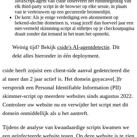
JavaScript-agent van cside observeert het runtimegedrag van
elk third-party script in de browser op elke sessie, in plaats
van te vertrouwen op een gecureerde bronnenlijst.
De kern:
Als je enige verdediging een abonnement op
bekend-slechte domeinen is, vraag jezelf dan hoeveel jaar een
niet-vermeld skimming-script al stilletjes op je checkoutpagina
draait zonder dat iemand in het team het opmerkt.
Weinig tijd?
Bekijk
cside's AI-agentdetectie
. Dit
dekt alles hieronder in één deployment.
cside heeft zojuist een client-side aanval gedetecteerd die
al meer dan 2 jaar actief is. Het domein
guyacave[.]fr
verspreidt een Personal Identifiable Information (PII)
skimmer-script op meerdere websites sinds augustus 2022.
Controleer uw website nu en verwijder het script met dit
domein onmiddellijk als u het aantreft.
Tijdens de analyse van kwaadaardige scripts kwamen we
een geïnfecteerde website tegen. Op deze website is te zien