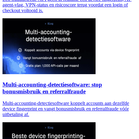
agent-vlag, VPN-status en risicoscore terug voordat een login of
checkout voltooid is.
Multi-accounting-detectiesoftware: stop
bonusmisbruik en referralfraude
Multi-accounting-detectiesoftware koppelt accounts aan dezelfde
device fingerprint en vangt bonusmisbruik en referralfraude vóór
uitbetaling af.