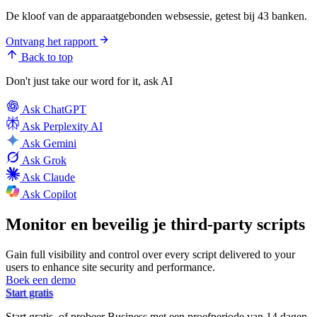
De kloof van de apparaatgebonden websessie, getest bij 43 banken.
Ontvang het rapport
Back to top
Don't just take our word for it, ask AI
Ask
ChatGPT
Ask
Perplexity AI
Ask
Gemini
Ask
Grok
Ask
Claude
Ask
Copilot
Monitor en beveilig je third-party scripts
Gain full visibility and control over every script delivered to your
users to enhance site security and performance.
Boek een demo
Start gratis
Start gratis, of probeer Business met een proefperiode van 14 dagen.