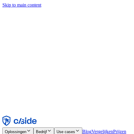
Skip to main content
Deze site gebruikt cookies en andere technologieën die ons en de
bedrijven waarmee we samenwerken in staat stellen informatie te
verzamelen over je apparaat en je gebruik van de site, om
functionaliteit, analyses en advertenties mogelijk te maken. Zie onze
cookiemelding voor details.
Find out more in our
privacy policy
and
cookie notice
.
Alles accepteren
Alles weigeren
Aanpassen
Noodzakelijk
Functioneel
Analytisch
Marketing
Accepteren
Weigeren
Blog
Vergelijken
Prijzen
Oplossingen
Bedrijf
Use cases