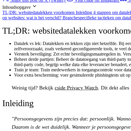
Share this post on X (Twitter)
Visit cside on Instagram
S
Inhoudsopgave
TL;DR: websitedatalekken voorkomen
Inleiding
4 stappen om datale
op websites: wat is het verschil?
Branchespecifieke tactieken om dat
TL;DR: websitedatalekken voorkom
Datalek vs lek:
Datalekken en lekken zijn niet hetzelfde. Bij ee
zelfveroorzaakt, zoals verkeerd geconfigureerde tools, te veel 
Versterk beveiliging:
Zet echte beveiligingsmaatregelen in. Vers
Beheer derde partijen:
Beheer de datatoegang van third-party too
third-party code, begrijp welke data elke leverancier benadert
Train je team:
Train medewerkers in toegangscontrole voor data
Voor extra bescherming:
voer gesimuleerde phishingtests uit op
Weinig tijd?
Bekijk
cside Privacy Watch
. Dit dekt alle
Inleiding
"Persoonsgegevens zijn precies dat: persoonlijk. Wannee
Daarom is de wet duidelijk. Wanneer je persoonsgegeven