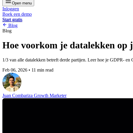
Open menu
Inloggen
Boek een demo
Start gratis
Blog
Blog
Hoe voorkom je datalekken op 
1/3 van alle datalekken betreft derde partijen. Leer hoe je GDPR- en
Feb 06, 2026
•
11 min read
Juan Combariza
Growth Marketer