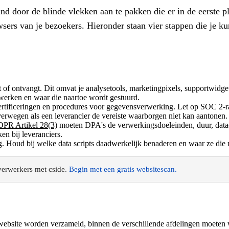
d door de blinde vlekken aan te pakken die er in de eerste pl
wsers van je bezoekers. Hieronder staan vier stappen die j
t of ontvangt. Dit omvat je analysetools, marketingpixels, supportwidget
rwerken en waar die naartoe wordt gestuurd.
rtificeringen en procedures voor gegevensverwerking. Let op SOC 2-ra
rwegen als een leverancier de vereiste waarborgen niet kan aantonen.
PR Artikel 28(3)
moeten DPA's de verwerkingsdoeleinden, duur, datac
en bij leveranciers.
g.
Houd bij welke data scripts daadwerkelijk benaderen en waar ze die n
verwerkers met cside.
Begin met een gratis websitescan.
website worden verzameld, binnen de verschillende afdelingen moeten