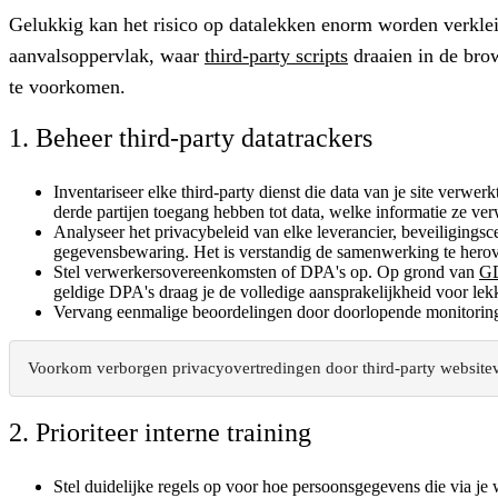
Gelukkig kan het risico op datalekken enorm worden verklein
aanvalsoppervlak, waar
third-party scripts
draaien in de bro
te voorkomen.
1. Beheer third-party datatrackers
Inventariseer elke third-party dienst
die data van je site verwerk
derde partijen toegang hebben tot data, welke informatie ze ve
Analyseer het privacybeleid van elke leverancier,
beveiligingsce
gegevensbewaring. Het is verstandig de samenwerking te herove
Stel verwerkersovereenkomsten of DPA's op
. Op grond van
GD
geldige DPA's draag je de volledige aansprakelijkheid voor lekk
Vervang eenmalige beoordelingen door doorlopende monitorin
Voorkom verborgen privacyovertredingen door third-party website
2. Prioriteer interne training
Stel duidelijke regels op
voor hoe persoonsgegevens die via je 