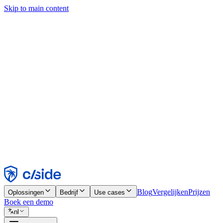
Skip to main content
Deze site gebruikt cookies en andere technologieën die ons en de bedr
analyses en advertenties mogelijk te maken. Zie onze cookiemelding v
Find out more in our
privacy policy
and
cookie notice
.
Alles accepteren
Alles weigeren
Aanpassen
Noodzakelijk
Functioneel
Analytisch
Marketing
Accepteren
Weigeren
Blog
Vergelijken
Prijzen
Oplossingen
Bedrijf
Use cases
Boek een demo
nl