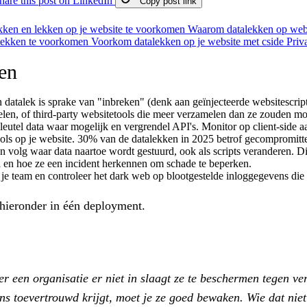
hare this post on LinkedIn
Copy post link
kken en lekken op je website te voorkomen
Waarom datalekken op web
alekken te voorkomen
Voorkom datalekken op je website met cside Pri
en
n datalek is sprake van "inbreken" (denk aan geïnjecteerde websitescri
delen, of third-party websitetools die meer verzamelen dan ze zouden m
leutel data waar mogelijk en vergrendel API's. Monitor op client-side aa
ls op je website. 30% van de datalekken in 2025 betrof gecompromitteer
, en volg waar data naartoe wordt gestuurd, ook als scripts veranderen.
 en hoe ze een incident herkennen om schade te beperken.
 je team en controleer het dark web op blootgestelde inloggegevens die
s hieronder in één deployment.
r een organisatie er niet in slaagt ze te beschermen tegen ver
s toevertrouwd krijgt, moet je ze goed bewaken. Wie dat niet