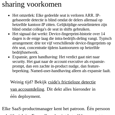
sharing voorkomen
Het omzetlek:
Elke gedeelde seat is verloren ARR. IP-
gebaseerde detectie is blind omdat de delers allemaal op
hetzelfde kantoor-IP zitten. Gelijktijdige-sessielimieten zijn
blind omdat collega's de seat in shifts gebruiken.
Het signaal dat werkt:
Device-fingerprint-historie over 14
dagen is de enige laag die intra-bedrijfs-deling vangt. Typisch
arrangement: drie tot vijf verschillende device-fingerprints op
één seat, concentratie tijdens kantooruren op hetzelfde
bedrijfsnetwerk.
Expansie, geen handhaving:
Het verdict gaat niet naar
security. Het gaat naar de account executive als expansie-
prompt, dan een zachte in-product nudge, dan feature-
beperking. Named-user-handhaving alleen als expansie faalt.
Weinig tijd?
Bekijk
cside's frictieloze detectie
van accountdeling
. Dit dekt alles hieronder in
één deployment.
Elke SaaS-productmanager kent het patroon. Één persoon