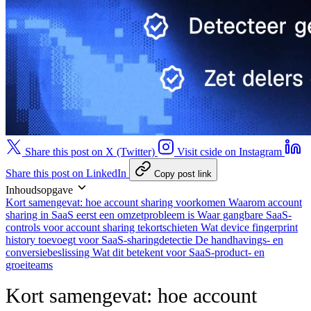
Share this post on X (Twitter)
Visit cside on Instagram
Share this post on LinkedIn
Copy post link
Inhoudsopgave
Kort samengevat: hoe account sharing voorkomen
Waarom account
sharing in SaaS eerst een omzetprobleem is
Waar gangbare SaaS-
controls voor account sharing tekortschieten
Wat device fingerprint
history toevoegt voor SaaS-sharingdetectie
De handhavings- en
conversiebeslissing
Wat dit betekent voor SaaS-product- en
groeiteams
Kort samengevat: hoe account