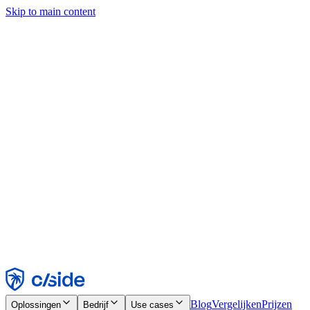
Skip to main content
Deze site gebruikt cookies en andere technologieën die ons en de
bedrijven waarmee we samenwerken in staat stellen informatie te
verzamelen over je apparaat en je gebruik van de site, om
functionaliteit, analyses en advertenties mogelijk te maken. Zie onze
cookiemelding voor details.
Find out more in our
privacy policy
and
cookie notice
.
Alles accepteren
Alles weigeren
Aanpassen
Noodzakelijk
Functioneel
Analytisch
Marketing
Accepteren
Weigeren
Blog
Vergelijken
Prijzen
Oplossingen
Bedrijf
Use cases