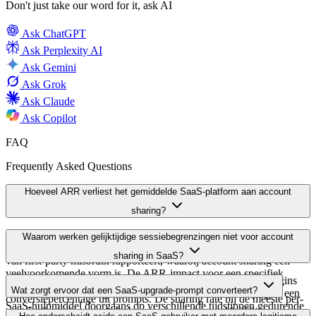
Don't just take our word for it, ask AI
Ask
ChatGPT
Ask
Perplexity AI
Ask
Gemini
Ask
Grok
Ask
Claude
Ask
Copilot
FAQ
Frequently Asked Questions
Hoeveel ARR verliest het gemiddelde SaaS-platform aan account
sharing?
Het MRC Global eCommerce Payments and Fraud Report 2026
Waarom werken gelijktijdige sessiebegrenzingen niet voor account
stelde vast dat 64% van de verkopers een betekenisvolle toename
sharing in SaaS?
van first-party misbruik rapporteert, waarbij account sharing een
veelvoorkomende vorm is. De ARR-impact voor een specifiek
Gelijktijdige sessiebegrenzingen vereisen twee gelijktijdige logins
SaaS-platform hangt af van de sharing rate, de seatprijs en het
Wat zorgt ervoor dat een SaaS-upgrade-prompt converteert?
om te activeren. Collega's die een credential delen, raadplegen een
conversiepercentage uit prompts. De sharing rate bij de meeste per-
SaaS-hulpmiddel doorgaans op verschillende tijdstippen gedurende
seat SaaS-platforms wordt doorgaans geschat op 10-25% voor
Upgrade-prompts die verwijzen naar specifieke, nauwkeurige feiten