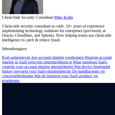
Client-Side Security Consultant
Mike Kutlu
Client-side security consultant at cside. 10+ years of experience
implementing technology solutions for enterprises (previously at
Oracle, Cloudflare, and Splunk). Now helping teams use client-side
intelligence to catch & reduce fraud.
Inhoudsopgave
Kort samengevat: hoe account sharing voorkomen
Waarom account
sharing in SaaS eerst een omzetprobleem is
Waar gangbare SaaS-
controls voor account sharing tekortschieten
Wat device fingerprint
history toevoegt voor SaaS-sharingdetectie
De handhavings- en
conversiebeslissing
Wat dit betekent voor SaaS-product- en
groeiteams