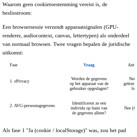
Waarom geen cookietoestemming vereist is, de
beslisstroom:
Een browsersessie verzendt apparaatsignalen (GPU-
renderer, audiocontext, canvas, lettertypen) als onderdeel
van normaal browsen. Twee vragen bepalen de juridische
uitkomst:
Fase
Vraag
Antw
Worden de gegevens
Nee,
1. ePrivacy
op het apparaat van de
gelezen
gebruiker opgeslagen?
loc
Identificeren ze een
2. AVG-persoonsgegevens
individu op basis van
Nee (O
de gegevens alleen?
Als fase 1 "Ja (cookie / localStorage)" was, zou het pad