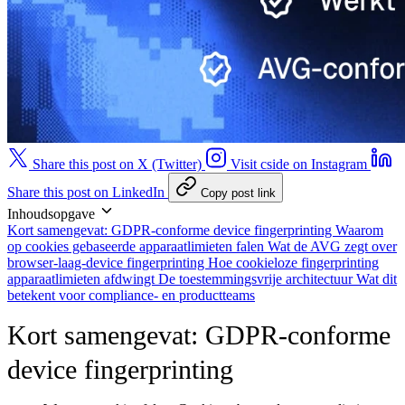
Share this post on X (Twitter)
Visit cside on Instagram
Share this post on LinkedIn
Copy post link
Inhoudsopgave
Kort samengevat: GDPR-conforme device fingerprinting
Waarom
op cookies gebaseerde apparaatlimieten falen
Wat de AVG zegt over
browser-laag-device fingerprinting
Hoe cookieloze fingerprinting
apparaatlimieten afdwingt
De toestemmingsvrije architectuur
Wat dit
betekent voor compliance- en productteams
Kort samengevat: GDPR-conforme
device fingerprinting