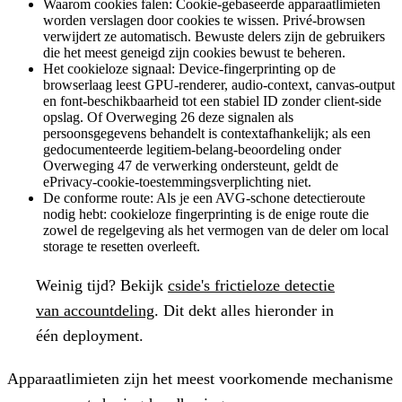
Waarom cookies falen:
Cookie-gebaseerde apparaatlimieten
worden verslagen door cookies te wissen. Privé-browsen
verwijdert ze automatisch. Bewuste delers zijn de gebruikers
die het meest geneigd zijn cookies bewust te beheren.
Het cookieloze signaal:
Device-fingerprinting op de
browserlaag leest GPU-renderer, audio-context, canvas-output
en font-beschikbaarheid tot een stabiel ID zonder client-side
opslag. Of Overweging 26 deze signalen als
persoonsgegevens behandelt is contextafhankelijk; als een
gedocumenteerde legitiem-belang-beoordeling onder
Overweging 47 de verwerking ondersteunt, geldt de
ePrivacy-cookie-toestemmingsverplichting niet.
De conforme route:
Als je een AVG-schone detectieroute
nodig hebt: cookieloze fingerprinting is de enige route die
zowel de regelgeving als het vermogen van de deler om local
storage te resetten overleeft.
Weinig tijd?
Bekijk
cside's frictieloze detectie
van accountdeling
. Dit dekt alles hieronder in
één deployment.
Apparaatlimieten zijn het meest voorkomende mechanisme