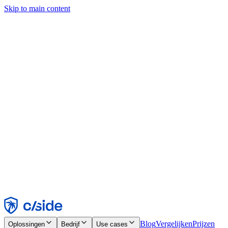
Skip to main content
Deze site gebruikt cookies en andere technologieën die ons en de
bedrijven waarmee we samenwerken in staat stellen informatie te
verzamelen over je apparaat en je gebruik van de site, om
functionaliteit, analyses en advertenties mogelijk te maken. Zie onze
cookiemelding voor details.
Find out more in our
privacy policy
and
cookie notice
.
Alles accepteren
Alles weigeren
Aanpassen
Noodzakelijk
Functioneel
Analytisch
Marketing
Accepteren
Weigeren
Blog
Vergelijken
Prijzen
Oplossingen
Bedrijf
Use cases