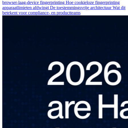
browser-laag-device fingerprinting
Hoe cookieloze fingerprinting
apparaatlimieten afdwingt
De toestemmingsvrije architectuur
Wat dit
betekent voor compliance- en productteams