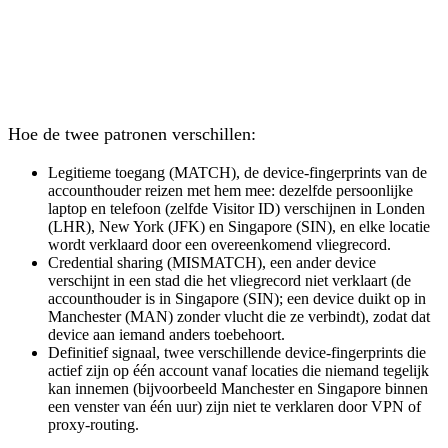
Hoe de twee patronen verschillen:
Legitieme toegang (MATCH)
, de device-fingerprints van de
accounthouder reizen met hem mee: dezelfde persoonlijke
laptop en telefoon (zelfde Visitor ID) verschijnen in Londen
(LHR), New York (JFK) en Singapore (SIN), en elke locatie
wordt verklaard door een overeenkomend vliegrecord.
Credential sharing (MISMATCH)
, een ander device
verschijnt in een stad die het vliegrecord niet verklaart (de
accounthouder is in Singapore (SIN); een device duikt op in
Manchester (MAN) zonder vlucht die ze verbindt), zodat dat
device aan iemand anders toebehoort.
Definitief signaal
, twee verschillende device-fingerprints die
actief zijn op één account vanaf locaties die niemand tegelijk
kan innemen (bijvoorbeeld Manchester en Singapore binnen
een venster van één uur) zijn niet te verklaren door VPN of
proxy-routing.