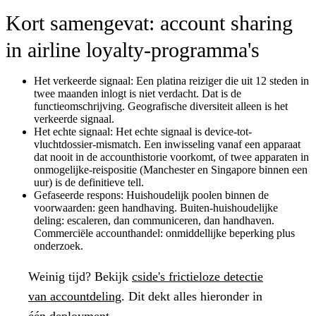
Kort samengevat: account sharing
in airline loyalty-programma's
Het verkeerde signaal:
Een platina reiziger die uit 12 steden in
twee maanden inlogt is niet verdacht. Dat is de
functieomschrijving. Geografische diversiteit alleen is het
verkeerde signaal.
Het echte signaal:
Het echte signaal is device-tot-
vluchtdossier-mismatch. Een inwisseling vanaf een apparaat
dat nooit in de accounthistorie voorkomt, of twee apparaten in
onmogelijke-reispositie (Manchester en Singapore binnen een
uur) is de definitieve tell.
Gefaseerde respons:
Huishoudelijk poolen binnen de
voorwaarden: geen handhaving. Buiten-huishoudelijke
deling: escaleren, dan communiceren, dan handhaven.
Commerciële accounthandel: onmiddellijke beperking plus
onderzoek.
Weinig tijd?
Bekijk
cside's frictieloze detectie
van accountdeling
. Dit dekt alles hieronder in
één deployment.