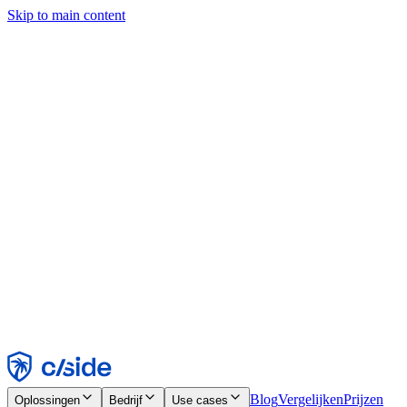
Skip to main content
Deze site gebruikt cookies en andere technologieën die ons en de
bedrijven waarmee we samenwerken in staat stellen informatie te
verzamelen over je apparaat en je gebruik van de site, om
functionaliteit, analyses en advertenties mogelijk te maken. Zie onze
cookiemelding voor details.
Find out more in our
privacy policy
and
cookie notice
.
Alles accepteren
Alles weigeren
Aanpassen
Noodzakelijk
Functioneel
Analytisch
Marketing
Accepteren
Weigeren
Blog
Vergelijken
Prijzen
Oplossingen
Bedrijf
Use cases