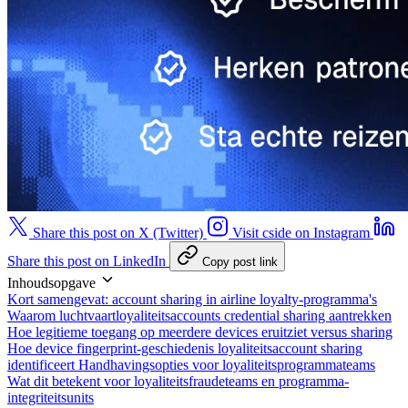
Share this post on X (Twitter)
Visit cside on Instagram
Share this post on LinkedIn
Copy post link
Inhoudsopgave
Kort samengevat: account sharing in airline loyalty-programma's
Waarom luchtvaartloyaliteitsaccounts credential sharing aantrekken
Hoe legitieme toegang op meerdere devices eruitziet versus sharing
Hoe device fingerprint-geschiedenis loyaliteitsaccount sharing
identificeert
Handhavingsopties voor loyaliteitsprogrammateams
Wat dit betekent voor loyaliteitsfraudeteams en programma-
integriteitsunits