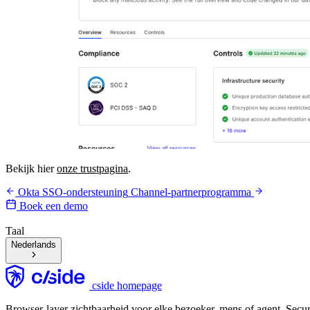
Bekijk hier
onze trustpagina
.
Okta SSO-ondersteuning
Channel-partnerprogramma
Boek een demo
Taal
Nederlands
cside homepage
Browser-layer zichtbaarheid voor elke bezoeker, mens of agent. Secur