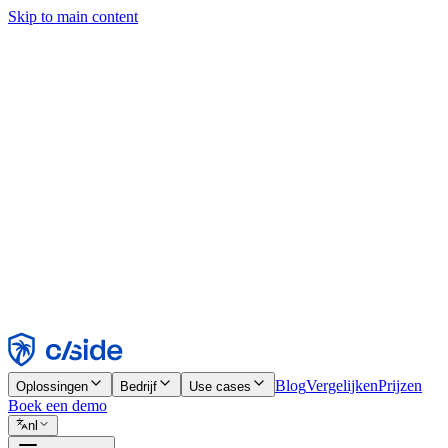
Skip to main content
Deze site gebruikt cookies en andere technologieën die ons en de bedr
analyses en advertenties mogelijk te maken. Zie onze cookiemelding v
Find out more in our
privacy policy
and
cookie notice
.
Alles accepteren
Alles weigeren
Aanpassen
Noodzakelijk
Functioneel
Analytisch
Marketing
Accepteren
Weigeren
Blog
Vergelijken
Prijzen
Oplossingen
Bedrijf
Use cases
Boek een demo
nl