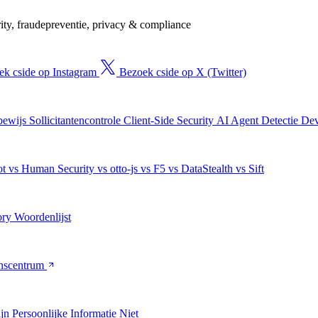
ity, fraudepreventie, privacy & compliance
k cside op Instagram
Bezoek cside op X (Twitter)
bewijs
Sollicitantencontrole
Client-Side Security
AI Agent Detectie
Dev
ot
vs Human Security
vs otto-js
vs F5
vs DataStealth
vs Sift
ory
Woordenlijst
nscentrum
jn Persoonlijke Informatie Niet