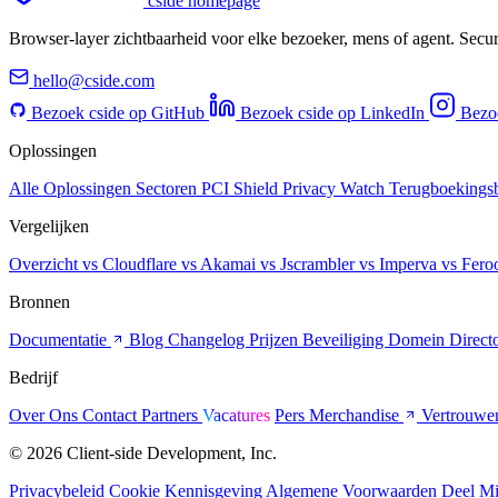
cside homepage
Browser-layer zichtbaarheid voor elke bezoeker, mens of agent. Secur
hello@cside.com
Bezoek cside op GitHub
Bezoek cside op LinkedIn
Bezoe
Oplossingen
Alle Oplossingen
Sectoren
PCI Shield
Privacy Watch
Terugboekings
Vergelijken
Overzicht
vs Cloudflare
vs Akamai
vs Jscrambler
vs Imperva
vs Fero
Bronnen
Documentatie
Blog
Changelog
Prijzen
Beveiliging
Domein Direct
Bedrijf
Over Ons
Contact
Partners
Vacatures
Pers
Merchandise
Vertrouwe
© 2026 Client-side Development, Inc.
Privacybeleid
Cookie Kennisgeving
Algemene Voorwaarden
Deel Mi