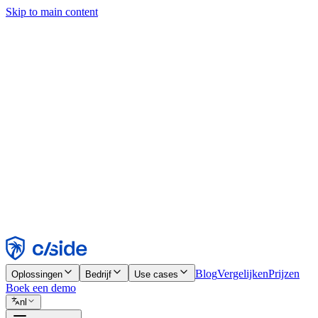
Skip to main content
Deze site gebruikt cookies en andere technologieën die ons en de bedr
analyses en advertenties mogelijk te maken. Zie onze cookiemelding v
Find out more in our
privacy policy
and
cookie notice
.
Alles accepteren
Alles weigeren
Aanpassen
Noodzakelijk
Functioneel
Analytisch
Marketing
Accepteren
Weigeren
Blog
Vergelijken
Prijzen
Oplossingen
Bedrijf
Use cases
Boek een demo
nl