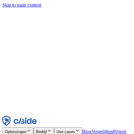
Skip to main content
Deze site gebruikt cookies en andere technologieën die ons en de
bedrijven waarmee we samenwerken in staat stellen informatie te
verzamelen over je apparaat en je gebruik van de site, om
functionaliteit, analyses en advertenties mogelijk te maken. Zie onze
cookiemelding voor details.
Find out more in our
privacy policy
and
cookie notice
.
Alles accepteren
Alles weigeren
Aanpassen
Noodzakelijk
Functioneel
Analytisch
Marketing
Accepteren
Weigeren
Blog
Vergelijken
Prijzen
Oplossingen
Bedrijf
Use cases