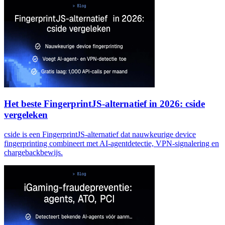
Het beste FingerprintJS-alternatief in 2026: cside
vergeleken
cside is een FingerprintJS-alternatief dat nauwkeurige device
fingerprinting combineert met AI-agentdetectie, VPN-signalering en
chargebackbewijs.