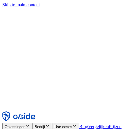
Skip to main content
Deze site gebruikt cookies en andere technologieën die ons en de
bedrijven waarmee we samenwerken in staat stellen informatie te
verzamelen over je apparaat en je gebruik van de site, om
functionaliteit, analyses en advertenties mogelijk te maken. Zie onze
cookiemelding voor details.
Find out more in our
privacy policy
and
cookie notice
.
Alles accepteren
Alles weigeren
Aanpassen
Noodzakelijk
Functioneel
Analytisch
Marketing
Accepteren
Weigeren
Blog
Vergelijken
Prijzen
Oplossingen
Bedrijf
Use cases