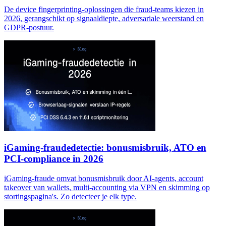
De device fingerprinting-oplossingen die fraud-teams kiezen in
2026, gerangschikt op signaaldiepte, adversariale weerstand en
GDPR-postuur.
iGaming-fraudedetectie: bonusmisbruik, ATO en
PCI-compliance in 2026
iGaming-fraude omvat bonusmisbruik door AI-agents, account
takeover van wallets, multi-accounting via VPN en skimming op
stortingspagina's. Zo detecteer je elk type.