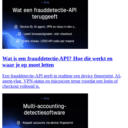
Wat is een frauddetectie-API? Hoe die werkt en
waar je op moet letten
Een frauddetectie-API geeft in realtime een device fingerprint, AI-
agent-vlag, VPN-status en risicoscore terug voordat een login of
checkout voltooid is.