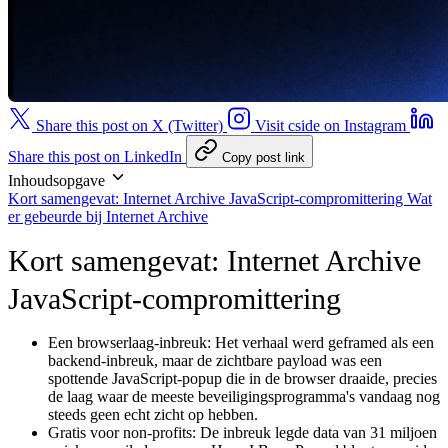
Share this post on X (Twitter)
Visit cside on Instagram
Share this post on LinkedIn
Copy post link
Inhoudsopgave
Kort samengevat: Internet Archive JavaScript-compromittering
Wat
er gebeurde bij Internet Archive
Kort samengevat: Internet Archive
JavaScript-compromittering
Een browserlaag-inbreuk:
Het verhaal werd geframed als een
backend-inbreuk, maar de zichtbare payload was een
spottende JavaScript-popup die in de browser draaide, precies
de laag waar de meeste beveiligingsprogramma's vandaag nog
steeds geen echt zicht op hebben.
Gratis voor non-profits:
De inbreuk legde data van 31 miljoen