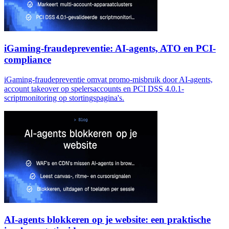
iGaming-fraudepreventie: AI-agents, ATO en PCI-
compliance
iGaming-fraudepreventie omvat promo-misbruik door AI-agents,
account takeover op spelersaccounts en PCI DSS 4.0.1-
scriptmonitoring op stortingspagina's.
AI-agents blokkeren op je website: een praktische