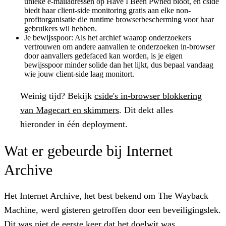
unieke e-mailadressen op Have I Been Pwned bloot, en cside
biedt haar client-side monitoring gratis aan elke non-
profitorganisatie die runtime browserbescherming voor haar
gebruikers wil hebben.
Je bewijsspoor:
Als het archief waarop onderzoekers
vertrouwen om andere aanvallen te onderzoeken in-browser
door aanvallers gedefaced kan worden, is je eigen
bewijsspoor minder solide dan het lijkt, dus bepaal vandaag
wie jouw client-side laag monitort.
Weinig tijd?
Bekijk
cside's in-browser blokkering
van Magecart en skimmers
. Dit dekt alles
hieronder in één deployment.
Wat er gebeurde bij Internet
Archive
Het Internet Archive
, het best bekend om
The Wayback
Machine
, werd gisteren getroffen door een beveiligingslek.
Dit was niet de eerste keer dat het doelwit was.