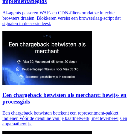
implementatiegids
AI-agents passeren WAF- en CDN-filters omdat ze in echte
browsers draaien. Blokkeren vereist een browserlaag-script dat
signalen in de sessie leest.
Een chargeback betwisten als merchant: bewijs- en
processgids
Een chargeback betwisten betekent een representment-pakket
indienen vóór de deadline van je kaartnetwerk, met leverbewijs en
apparaatbewijs.