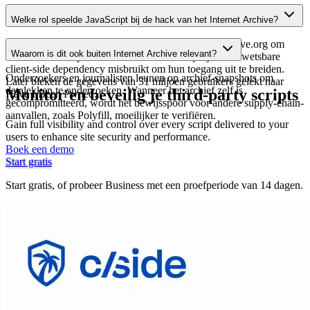
Welke rol speelde JavaScript bij de hack van het Internet Archive?
Aanvallers gebruikten een JavaScript-pop-up op archive.org om
Waarom is dit ook buiten Internet Archive relevant?
bezoekers te bespotten en hebben waarschijnlijk een kwetsbare
client-side dependency misbruikt om hun toegang uit te breiden.
Onderzoekers en journalisten leunen op archief-snapshots om
Later bleken de gegevens van 31 miljoen gebruikers gelekt naar
datalekken te onderzoeken. Wanneer het archief zelf is
Monitor en beveilig je third-party scripts
Have I Been Pwned.
gecompromitteerd, wordt het bewijsspoor voor andere supply-chain-
aanvallen, zoals Polyfill, moeilijker te verifiëren.
Gain full visibility and control over every script delivered to your
users to enhance site security and performance.
Boek een demo
Start gratis
Start gratis, of probeer Business met een proefperiode van 14 dagen.