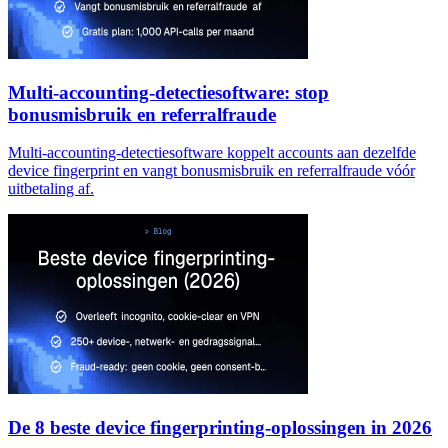
Multi-accounting-detectiesoftware: stop
bonusmisbruik en referralfraude
Multi-accounting-detectiesoftware koppelt accounts aan dezelfde
device fingerprint en vangt bonusmisbruik en referralfraude vóór
uitbetaling af.
De 8 beste device fingerprinting-oplossingen in 2026