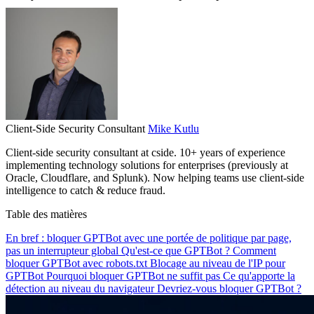
Client-Side Security Consultant
Mike Kutlu
Client-side security consultant at cside. 10+ years of experience
implementing technology solutions for enterprises (previously at
Oracle, Cloudflare, and Splunk). Now helping teams use client-side
intelligence to catch & reduce fraud.
Table des matières
En bref : bloquer GPTBot avec une portée de politique par page,
pas un interrupteur global
Qu'est-ce que GPTBot ?
Comment
bloquer GPTBot avec robots.txt
Blocage au niveau de l'IP pour
GPTBot
Pourquoi bloquer GPTBot ne suffit pas
Ce qu'apporte la
détection au niveau du navigateur
Devriez-vous bloquer GPTBot ?