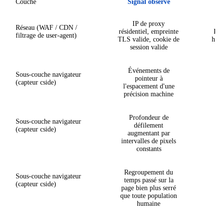
Couche
Signal observé
IP de proxy
Réseau (WAF / CDN /
résidentiel, empreinte
R
filtrage de user-agent)
TLS valide, cookie de
hu
session valide
Événements de
Sous-couche navigateur
pointeur à
(capteur cside)
l'espacement d'une
précision machine
Profondeur de
Sous-couche navigateur
défilement
(capteur cside)
augmentant par
intervalles de pixels
constants
Regroupement du
Sous-couche navigateur
temps passé sur la
(capteur cside)
page bien plus serré
que toute population
humaine