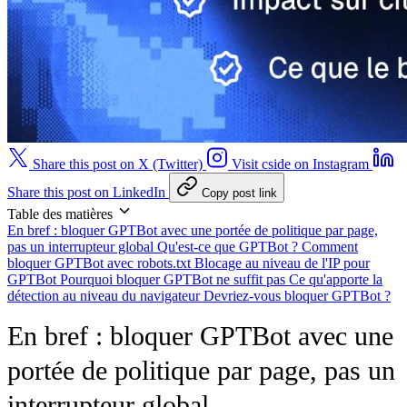
Share this post on X (Twitter)
Visit cside on Instagram
Share this post on LinkedIn
Copy post link
Table des matières
En bref : bloquer GPTBot avec une portée de politique par page,
pas un interrupteur global
Qu'est-ce que GPTBot ?
Comment
bloquer GPTBot avec robots.txt
Blocage au niveau de l'IP pour
GPTBot
Pourquoi bloquer GPTBot ne suffit pas
Ce qu'apporte la
détection au niveau du navigateur
Devriez-vous bloquer GPTBot ?
En bref : bloquer GPTBot avec une
portée de politique par page, pas un
interrupteur global