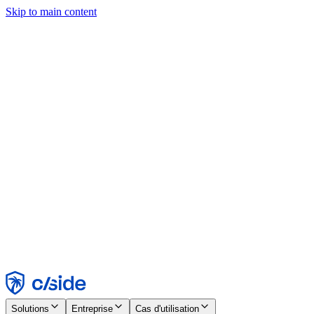
Skip to main content
Ce site utilise des cookies et d'autres technologies qui nous
permettent, ainsi qu'aux entreprises avec lesquelles nous travaillons,
de collecter des informations sur votre appareil et votre utilisation du
site afin d'activer les fonctionnalités, l'analyse et la publicité.
Consultez notre avis relatif aux cookies pour plus de détails.
Find out more in our
privacy policy
and
cookie notice
.
Tout accepter
Tout rejeter
Personnaliser
Nécessaire
Fonctionnel
Analytique
Marketing
Accepter
Rejeter
Solutions
Entreprise
Cas d'utilisation