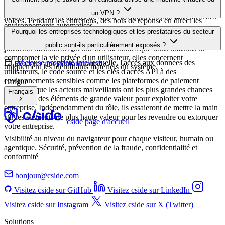
✓
✓
✓
CONTACTEZ-NOUS
Les recruteurs ne sont pas formés pour
lutter contre les fraudeurs. Éliminez-les
dès le début.
"
cside a aidé notre programme de gestion des risques
internes à prévenir toute infiltration avant qu'elle ne se
produise. Aider les équipes chargées de la sécurité et du
recrutement à se concentrer sur ce qui compte
vraiment.
"
-
Expert en sécurité
,
Entreprise classée au Fortune 500