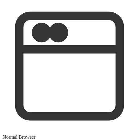
Collecting...
Empreinte digitale de chaque navigateur
Un script de site Web
recueille des indices techniques conformes à la politique de
confidentialité et les transforme en un code unique.