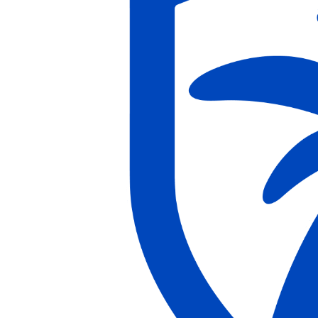
Un seul clic suffit. Dès que le candidat confirme son intérêt, cside
recoupe en temps réel ses appareils, son réseau, son environnement
et sa rédaction, avant même l'entretien.
Portail de candidature
Re : Senior Frontend Engineer, prochaines étapes
Confirmez votre
intérêt pour ce poste et votre souhait de poursuivre le processus.
Réponse du candidat
Confirmer mon intérêt