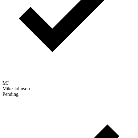
Scanning...
Détecter les environnements suspects
Notre moteur vérifie les signes
de fraude : machines virtuelles, VPN, navigateurs sans interface
graphique, fuseaux horaires incompatibles ou autres comportements
inhabituels.
Applicant Tracking System
Candidate
Status
Verified
SC
Sarah Chen
Interview