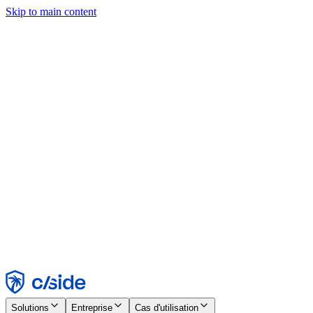
Skip to main content
Ce site utilise des cookies et d'autres technologies qui nous
permettent, ainsi qu'aux entreprises avec lesquelles nous travaillons,
de collecter des informations sur votre appareil et votre utilisation du
site afin d'activer les fonctionnalités, l'analyse et la publicité.
Consultez notre avis relatif aux cookies pour plus de détails.
Find out more in our
privacy policy
and
cookie notice
.
Tout accepter
Tout rejeter
Personnaliser
Nécessaire
Fonctionnel
Analytique
Marketing
Accepter
Rejeter
Solutions
Entreprise
Cas d'utilisation