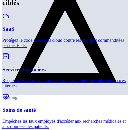
JD
John Doe