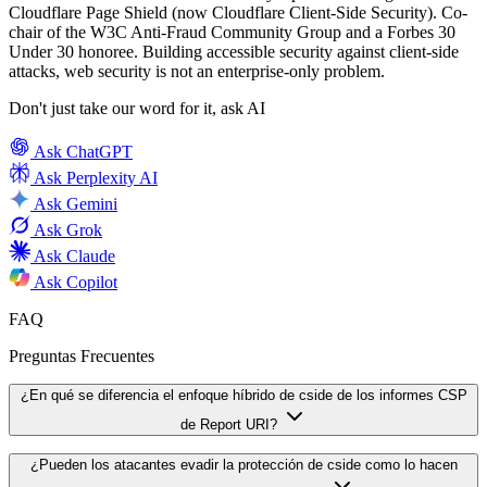
Cloudflare Page Shield (now Cloudflare Client-Side Security). Co-
chair of the W3C Anti-Fraud Community Group and a Forbes 30
Under 30 honoree. Building accessible security against client-side
attacks, web security is not an enterprise-only problem.
Don't just take our word for it, ask AI
Ask
ChatGPT
Ask
Perplexity AI
Ask
Gemini
Ask
Grok
Ask
Claude
Ask
Copilot
FAQ
Preguntas Frecuentes
¿En qué se diferencia el enfoque híbrido de cside de los informes CSP
de Report URI?
La diferencia fundamental es acción versus informes. Report URI te
¿Pueden los atacantes evadir la protección de cside como lo hacen
dice cuándo se violaron las políticas CSP después de que los ataques