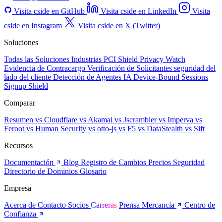
Visita cside en GitHub
Visita cside en LinkedIn
Visita
cside en Instagram
Visita cside en X (Twitter)
Soluciones
Todas las Soluciones
Industrias
PCI Shield
Privacy Watch
Evidencia de Contracargo
Verificación de Solicitantes
seguridad del
lado del cliente
Detección de Agentes IA
Device-Bound Sessions
Signup Shield
Comparar
Resumen
vs Cloudflare
vs Akamai
vs Jscrambler
vs Imperva
vs
Feroot
vs Human Security
vs otto-js
vs F5
vs DataStealth
vs Sift
Recursos
Documentación
Blog
Registro de Cambios
Precios
Seguridad
Directorio de Dominios
Glosario
Empresa
Acerca de
Contacto
Socios
Carreras
Prensa
Mercancía
Centro de
Confianza