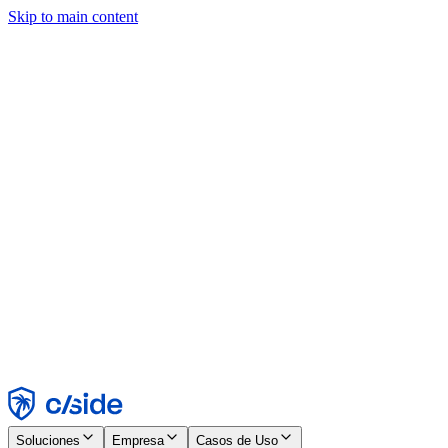
Skip to main content
Este sitio utiliza cookies y otras tecnologías que nos permiten, a
nosotros y a las empresas con las que trabajamos, recopilar
información sobre tu dispositivo y tu uso del sitio para habilitar
funcionalidad, análisis y publicidad. Consulta nuestro Aviso de
Cookies para más detalles.
Find out more in our
privacy policy
and
cookie notice
.
Aceptar todo
Rechazar todo
Personalizar
Necesarias
Funcionales
Análisis
Marketing
Aceptar
Rechazar
Soluciones
Empresa
Casos de Uso