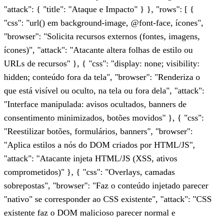
"attack": { "title": "Ataque e Impacto" } }, "rows": [ {
"css": "url() em background-image, @font-face, ícones",
"browser": "Solicita recursos externos (fontes, imagens,
ícones)", "attack": "Atacante altera folhas de estilo ou
URLs de recursos" }, { "css": "display: none; visibility:
hidden; conteúdo fora da tela", "browser": "Renderiza o
que está visível ou oculto, na tela ou fora dela", "attack":
"Interface manipulada: avisos ocultados, banners de
consentimento minimizados, botões movidos" }, { "css":
"Reestilizar botões, formulários, banners", "browser":
"Aplica estilos a nós do DOM criados por HTML/JS",
"attack": "Atacante injeta HTML/JS (XSS, ativos
comprometidos)" }, { "css": "Overlays, camadas
sobrepostas", "browser": "Faz o conteúdo injetado parecer
"nativo" se corresponder ao CSS existente", "attack": "CSS
existente faz o DOM malicioso parecer normal e