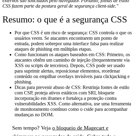
externos são solicitados pelo navegador. Portanto, folhas de estilo 
CSS fazem parte da postura geral de segurança client-side."
Resumo: o que é a segurança CSS
Por que CSS é um risco de segurança:
CSS controla o que os
usuários veem. Se atacantes encontrarem um ponto de
entrada, podem sobrepor uma interface falsa para realizar
ataques de phishing em múltiplas etapas.
Como funcionam os ataques baseados em CSS:
Primeiro, os
atacantes obtêm um caminho de injeção (frequentemente via
XSS ou scripts de terceiros). Depois, CSS pode ser usado
para suprimir alertas, reposicionar elementos, reordenar
conteúdo ou empilhar overlays invisíveis para clickjacking e
phishing.
Dicas para prevenir abuso de CSS:
Restrinja fontes de estilo
com CSP, proteja ativos estáticos com SRI, bloqueie
incorporação em iframes e fortaleça a proteção contra
vulnerabilidades XSS. Como alternativa, use uma ferramenta
de monitoramento contínuo como o cside para acompanhar
mudanças no DOM.
Sem tempo?
Veja
o bloqueio de Magecart e