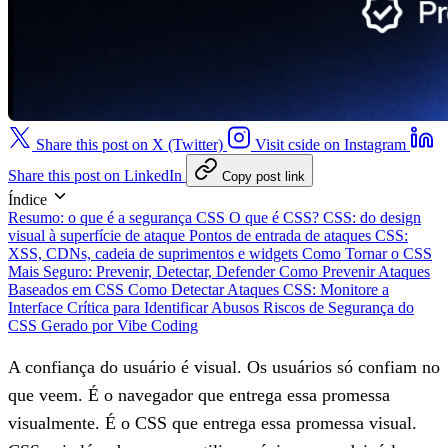
Share this post on X (Twitter)
Visit cside on Instagram
Share this post on LinkedIn
Copy post link
Índice
Resumo: o que é a segurança CSS
O que é CSS?
CSS: do design
visual à superfície de ataque
Pontos de entrada de ataques CSS:
XSS, CDNs, cadeia de suprimentos e widgets
Como Tornar o CSS
Mais Seguro: Prevenir, Detectar, Defender
Como Prevenir Ataques
Baseados em CSS
Como Detectar Ataques CSS: Monitore a
Interface Crítica para Identificar Abusos
Riscos de Segurança do
CSS Gerado por Vibe Coding
A confiança do usuário é visual. Os usuários só confiam no
que veem. É o navegador que entrega essa promessa
visualmente. É o CSS que entrega essa promessa visual.