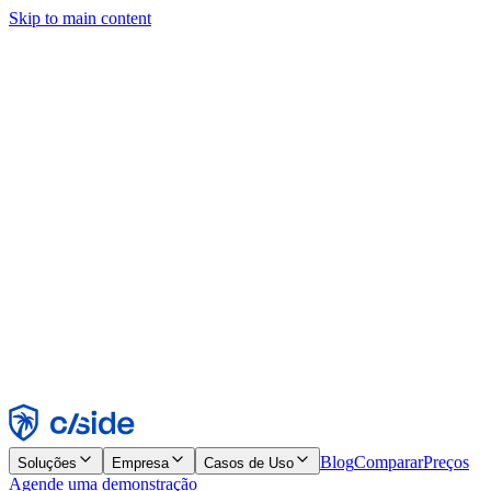
Skip to main content
Este site usa cookies e outras tecnologias que permitem a nós e às
empresas com quem trabalhamos coletar informações sobre seu
dispositivo e seu uso do site para viabilizar funcionalidades, análises
e publicidade. Consulte nosso Aviso de Cookies para mais detalhes.
Find out more in our
privacy policy
and
cookie notice
.
Aceitar todos
Rejeitar todos
Personalizar
Necessários
Funcionais
Análise
Marketing
Aceitar
Rejeitar
Blog
Comparar
Preços
Soluções
Empresa
Casos de Uso
Agende uma demonstração