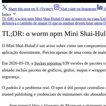
Share this post on X (Twitter)
Visit cside on Instagram
S
Índice
TL;DR: o worm npm Mini Shai-Hulud
O que aconteceu na vaga An
defensiva e caminho de ataque
O que as equipas devem fazer agora
O
TL;DR: o worm npm Mini Shai-Hul
O Mini Shai-Hulud é um aviso sobre como um compromisso n
aplicação downstream. Precisa apenas de uma conta de main
Em 2026-05-19, a
Socket reportou
639 versões de pacotes 
afetado incluía pacotes de gráficos, grafos, mapas e wrappe
segurança.
O padrão é o problema real. O npm é útil porque centraliza 
trusted publishing e credenciais de maintainers são abusado
Sem tempo?
Veja
o bloqueio de Magecart e skimmers n