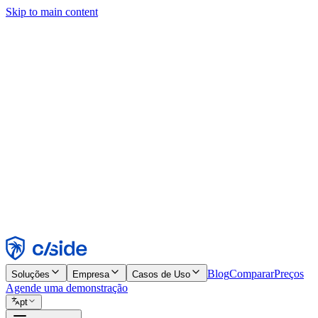
Skip to main content
Este site usa cookies e outras tecnologias que permitem a nós e às emp
publicidade. Consulte nosso Aviso de Cookies para mais detalhes.
Find out more in our
privacy policy
and
cookie notice
.
Aceitar todos
Rejeitar todos
Personalizar
Necessários
Funcionais
Análise
Marketing
Aceitar
Rejeitar
Blog
Comparar
Preços
Soluções
Empresa
Casos de Uso
Agende uma demonstração
pt