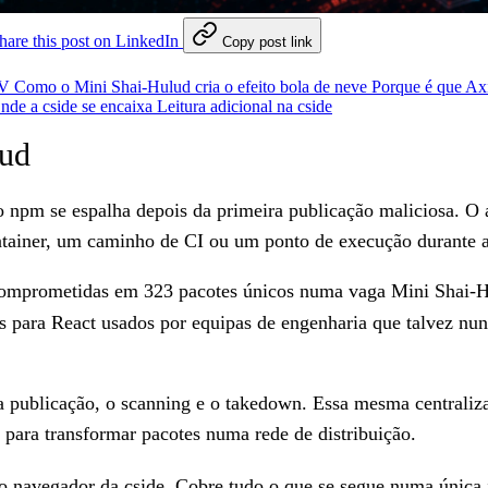
hare this post on LinkedIn
Copy post link
tV
Como o Mini Shai-Hulud cria o efeito bola de neve
Porque é que Ax
nde a cside se encaixa
Leitura adicional na cside
ud
pm se espalha depois da primeira publicação maliciosa. O a
tainer, um caminho de CI ou um ponto de execução durante a 
comprometidas em 323 pacotes únicos numa vaga Mini Shai-H
rs para React usados por equipas de engenharia que talvez nu
a publicação, o scanning e o takedown. Essa mesma centralizaç
s para transformar pacotes numa rede de distribuição.
o navegador da cside
. Cobre tudo o que se segue numa única