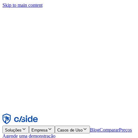
Skip to main content
Este site usa cookies e outras tecnologias que permitem a nós e às
empresas com quem trabalhamos coletar informações sobre seu
dispositivo e seu uso do site para viabilizar funcionalidades, análises
e publicidade. Consulte nosso Aviso de Cookies para mais detalhes.
Find out more in our
privacy policy
and
cookie notice
.
Aceitar todos
Rejeitar todos
Personalizar
Necessários
Funcionais
Análise
Marketing
Aceitar
Rejeitar
Blog
Comparar
Preços
Soluções
Empresa
Casos de Uso
Agende uma demonstração