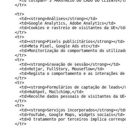
      <td colspan="3">RASTREIO DO LADO DO CLIENTE</td>
    </tr>

    <tr>

      <td><strong>Análises</strong></td>

      <td>Google Analytics, Adobe Analytics</td>

      <td>Cookies e rastreio de visitantes da UE</td>

    </tr>

    <tr>

      <td><strong>Pixels publicitários</strong></td>

      <td>Meta Pixel, Google Ads etc</td>

      <td>Monitorização do comportamento do utilizador
    </tr>

    <tr>

      <td><strong>Gravação de sessão</strong></td>

      <td>Hotjar, FullStory, Mouseflow</td>

      <td>Regista o comportamento e as interações de u
    </tr>

    <tr>

      <td><strong>Formulários de captação de leads</st
      <td>HubSpot, Mailchimp,</td>

      <td>Recolhe dados pessoais de visitantes da UE</
    </tr>

    <tr>

      <td><strong>Serviços incorporados</strong></td>

      <td>YouTube, Google Maps, widgets sociais</td>

      <td>O tratamento por terceiros implica correspon
    </tr>
