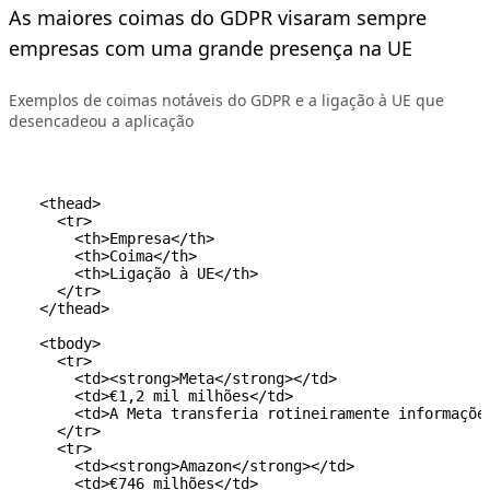
As maiores coimas do GDPR visaram sempre
empresas com uma grande presença na UE
Exemplos de coimas notáveis do GDPR e a ligação à UE que
desencadeou a aplicação
  <thead>

    <tr>

      <th>Empresa</th>

      <th>Coima</th>

      <th>Ligação à UE</th>

    </tr>

  </thead>

  <tbody>

    <tr>

      <td><strong>Meta</strong></td>

      <td>€1,2 mil milhões</td>

      <td>A Meta transferia rotineiramente informaçõe
    </tr>

    <tr>

      <td><strong>Amazon</strong></td>

      <td>€746 milhões</td>
