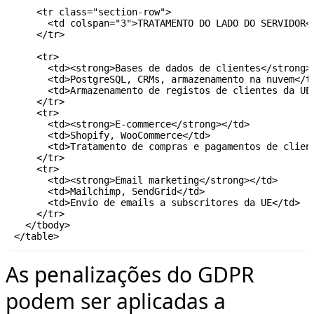
    <tr class="section-row">

      <td colspan="3">TRATAMENTO DO LADO DO SERVIDOR</
    </tr>

    <tr>

      <td><strong>Bases de dados de clientes</strong><
      <td>PostgreSQL, CRMs, armazenamento na nuvem</td
      <td>Armazenamento de registos de clientes da UE 
    </tr>

    <tr>

      <td><strong>E-commerce</strong></td>

      <td>Shopify, WooCommerce</td>

      <td>Tratamento de compras e pagamentos de client
    </tr>

    <tr>

      <td><strong>Email marketing</strong></td>

      <td>Mailchimp, SendGrid</td>

      <td>Envio de emails a subscritores da UE</td>

    </tr>

  </tbody>

As penalizações do GDPR
podem ser aplicadas a