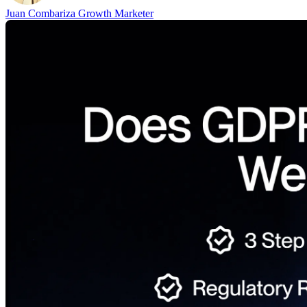
Juan Combariza
Growth Marketer