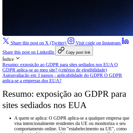
Share this post on X (Twitter)
Visit cside on Instagram
Share this post on LinkedIn
Copy post link
Índice
Resumo: exposição ao GDPR para sites sediados nos EUA
O
GDPR aplica-se ao meu site? (critérios de elegibilidade)
Autoavaliação em 3 passos - aplicabilidade do GDPR
O GDPR
aplica-se a empresas dos EUA?
Resumo: exposição ao GDPR para
sites sediados nos EUA
A quem se aplica:
O GDPR aplica-se a qualquer empresa que
visa intencionalmente residentes da UE ou monitoriza o seu
comportamento online. Um "estabelecimento na UE", como