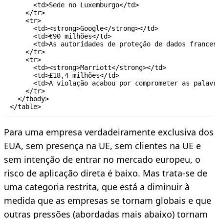
      <td>Sede no Luxemburgo</td>

    </tr>

    <tr>

      <td><strong>Google</strong></td>

      <td>€90 milhões</td>

      <td>As autoridades de proteção de dados frances
    </tr>

    <tr>

      <td><strong>Marriott</strong></td>

      <td>£18,4 milhões</td>

      <td>A violação acabou por comprometer as palavr
    </tr>

  </tbody>

Para uma empresa verdadeiramente exclusiva dos
EUA, sem presença na UE, sem clientes na UE e
sem intenção de entrar no mercado europeu, o
risco de aplicação direta é baixo. Mas trata-se de
uma categoria restrita, que está a diminuir à
medida que as empresas se tornam globais e que
outras pressões (abordadas mais abaixo) tornam