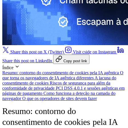
Share this post on X (Twitter)
Visit cside on Instagram
Share this post on LinkedIn
Copy post link
Índice
Resumo: contorno do consentimento de cookies pela IA agêntica
O
que torna os navegadores de IA agêntica diferentes
A lacuna do
consentimento de cookies
Riscos de segurança para além da
conformidade de privacidade
PCI DSS 4.0.1 e sessões agênticas em
páginas de pagamento
Como funciona a deteção na camada do
navegador
O que os operadores de sites devem fazer
Resumo: contorno do
consentimento de cookies pela IA