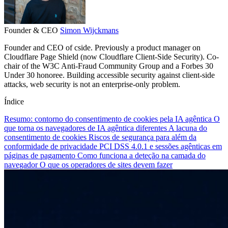
Founder & CEO
Simon Wijckmans
Founder and CEO of cside. Previously a product manager on
Cloudflare Page Shield (now Cloudflare Client-Side Security). Co-
chair of the W3C Anti-Fraud Community Group and a Forbes 30
Under 30 honoree. Building accessible security against client-side
attacks, web security is not an enterprise-only problem.
Índice
Resumo: contorno do consentimento de cookies pela IA agêntica
O
que torna os navegadores de IA agêntica diferentes
A lacuna do
consentimento de cookies
Riscos de segurança para além da
conformidade de privacidade
PCI DSS 4.0.1 e sessões agênticas em
páginas de pagamento
Como funciona a deteção na camada do
navegador
O que os operadores de sites devem fazer