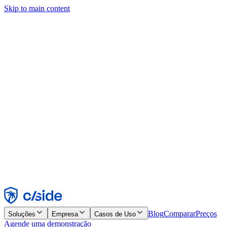
Skip to main content
Este site usa cookies e outras tecnologias que permitem a nós e às
empresas com quem trabalhamos coletar informações sobre seu
dispositivo e seu uso do site para viabilizar funcionalidades, análises
e publicidade. Consulte nosso Aviso de Cookies para mais detalhes.
Find out more in our
privacy policy
and
cookie notice
.
Aceitar todos
Rejeitar todos
Personalizar
Necessários
Funcionais
Análise
Marketing
Aceitar
Rejeitar
Blog
Comparar
Preços
Soluções
Empresa
Casos de Uso
Agende uma demonstração