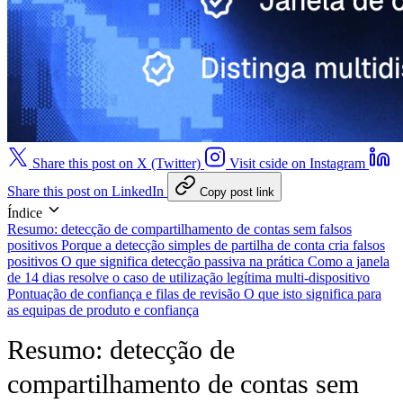
Share this post on X (Twitter)
Visit cside on Instagram
Share this post on LinkedIn
Copy post link
Índice
Resumo: detecção de compartilhamento de contas sem falsos
positivos
Porque a detecção simples de partilha de conta cria falsos
positivos
O que significa detecção passiva na prática
Como a janela
de 14 dias resolve o caso de utilização legítima multi-dispositivo
Pontuação de confiança e filas de revisão
O que isto significa para
as equipas de produto e confiança
Resumo: detecção de
compartilhamento de contas sem