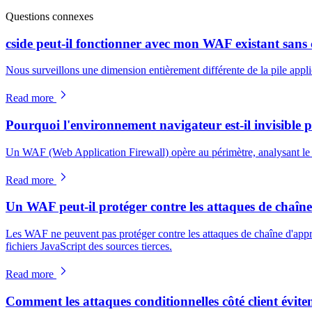
Questions connexes
cside peut-il fonctionner avec mon WAF existant sans c
Nous surveillons une dimension entièrement différente de la pile applica
Read more
Pourquoi l'environnement navigateur est-il invisible 
Un WAF (Web Application Firewall) opère au périmètre, analysant le tra
Read more
Un WAF peut-il protéger contre les attaques de chaîne
Les WAF ne peuvent pas protéger contre les attaques de chaîne d'approvi
fichiers JavaScript des sources tierces.
Read more
Comment les attaques conditionnelles côté client évite