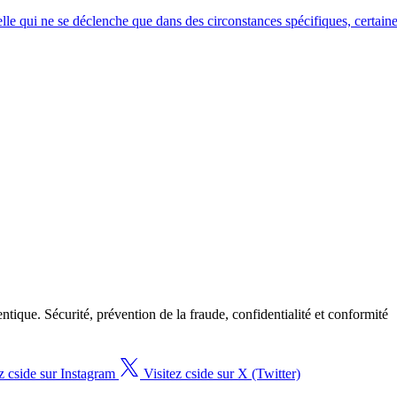
nnelle qui ne se déclenche que dans des circonstances spécifiques, cert
tique. Sécurité, prévention de la fraude, confidentialité et conformité
z cside sur Instagram
Visitez cside sur X (Twitter)