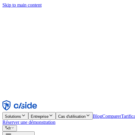
Skip to main content
Ce site utilise des cookies et d'autres technologies qui nous permettent,
d'activer les fonctionnalités, l'analyse et la publicité. Consultez notre 
Find out more in our
privacy policy
and
cookie notice
.
Tout accepter
Tout rejeter
Personnaliser
Nécessaire
Fonctionnel
Analytique
Marketing
Accepter
Rejeter
Blog
Comparer
Tarific
Solutions
Entreprise
Cas d'utilisation
Réserver une démonstration
fr