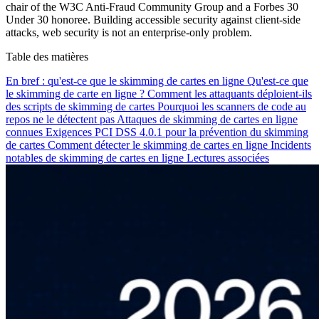
chair of the W3C Anti-Fraud Community Group and a Forbes 30
Under 30 honoree. Building accessible security against client-side
attacks, web security is not an enterprise-only problem.
Table des matières
En bref : qu'est-ce que le skimming de cartes en ligne
Qu'est-ce que
le skimming de carte en ligne ?
Comment les attaquants déploient-ils
des scripts de skimming de cartes
Pourquoi les scanners de code au
repos ne le détectent pas
Attaques de skimming de cartes en ligne
connues
Exigences PCI DSS 4.0.1 pour la prévention du skimming
de cartes
Comment détecter le skimming de cartes en ligne
Incidents
notables de skimming de cartes en ligne
Lectures associées