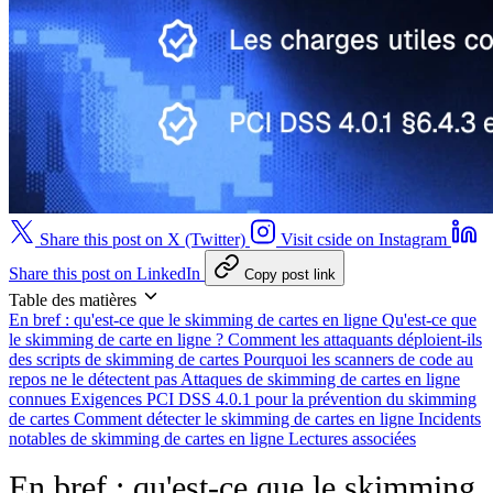
Share this post on X (Twitter)
Visit cside on Instagram
Share this post on LinkedIn
Copy post link
Table des matières
En bref : qu'est-ce que le skimming de cartes en ligne
Qu'est-ce que
le skimming de carte en ligne ?
Comment les attaquants déploient-ils
des scripts de skimming de cartes
Pourquoi les scanners de code au
repos ne le détectent pas
Attaques de skimming de cartes en ligne
connues
Exigences PCI DSS 4.0.1 pour la prévention du skimming
de cartes
Comment détecter le skimming de cartes en ligne
Incidents
notables de skimming de cartes en ligne
Lectures associées
En bref : qu'est-ce que le skimming