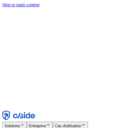
Skip to main content
Ce site utilise des cookies et d'autres technologies qui nous
permettent, ainsi qu'aux entreprises avec lesquelles nous travaillons,
de collecter des informations sur votre appareil et votre utilisation du
site afin d'activer les fonctionnalités, l'analyse et la publicité.
Consultez notre avis relatif aux cookies pour plus de détails.
Find out more in our
privacy policy
and
cookie notice
.
Tout accepter
Tout rejeter
Personnaliser
Nécessaire
Fonctionnel
Analytique
Marketing
Accepter
Rejeter
Solutions
Entreprise
Cas d'utilisation