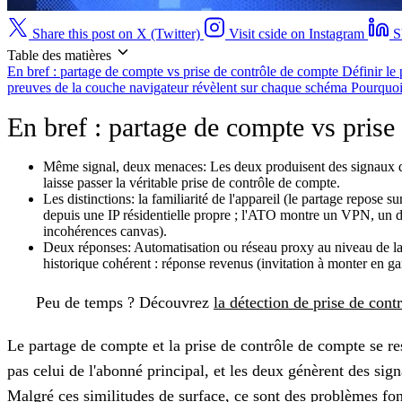
Share this post on X (Twitter)
Visit cside on Instagram
S
Table des matières
En bref : partage de compte vs prise de contrôle de compte
Définir le
preuves de la couche navigateur révèlent sur chaque schéma
Pourquoi
En bref : partage de compte vs prise
Même signal, deux menaces:
Les deux produisent des signaux d'
laisse passer la véritable prise de contrôle de compte.
Les distinctions:
la familiarité de l'appareil (le partage repose s
depuis une IP résidentielle propre ; l'ATO montre un VPN, un d
incohérences canvas).
Deux réponses:
Automatisation ou réseau proxy au niveau de la co
historique cohérent : réponse revenus (invitation à monter en g
Peu de temps ?
Découvrez
la détection de prise de cont
Le partage de compte et la prise de contrôle de compte se re
pas celui de l'abonné principal, et les deux génèrent des sign
Malgré ces similitudes de surface, ce sont des problèmes fo