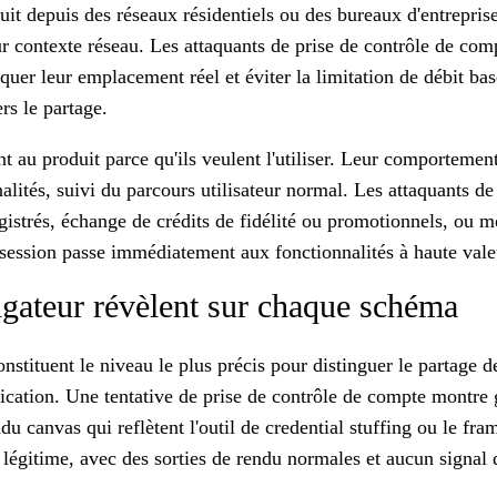
t depuis des réseaux résidentiels ou des bureaux d'entreprise
eur contexte réseau. Les attaquants de prise de contrôle de c
quer leur emplacement réel et éviter la limitation de débit b
rs le partage.
au produit parce qu'ils veulent l'utiliser. Leur comportement
nalités, suivi du parcours utilisateur normal. Les attaquants d
istrés, échange de crédits de fidélité ou promotionnels, ou m
session passe immédiatement aux fonctionnalités à haute valeu
igateur révèlent sur chaque schéma
stituent le niveau le plus précis pour distinguer le partage d
ification. Une tentative de prise de contrôle de compte montre
u canvas qui reflètent l'outil de credential stuffing ou le fra
égitime, avec des sorties de rendu normales et aucun signal d