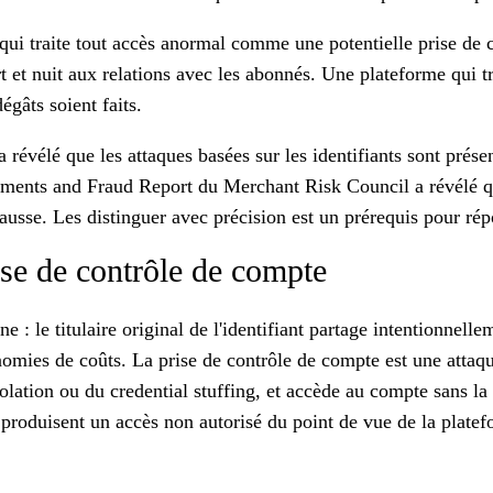
i traite tout accès anormal comme une potentielle prise de co
rt et nuit aux relations avec les abonnés. Une plateforme qui
égâts soient faits.
évélé que les attaques basées sur les identifiants sont présen
ments and Fraud Report du Merchant Risk Council a révélé 
ausse. Les distinguer avec précision est un prérequis pour répo
ise de contrôle de compte
 : le titulaire original de l'identifiant partage intentionnellem
mies de coûts. La prise de contrôle de compte est une attaque 
iolation ou du credential stuffing, et accède au compte sans la
x produisent un accès non autorisé du point de vue de la platef