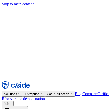
Skip to main content
Ce site utilise des cookies et d'autres technologies qui nous permettent,
d'activer les fonctionnalités, l'analyse et la publicité. Consultez notre 
Find out more in our
privacy policy
and
cookie notice
.
Tout accepter
Tout rejeter
Personnaliser
Nécessaire
Fonctionnel
Analytique
Marketing
Accepter
Rejeter
Blog
Comparer
Tarific
Solutions
Entreprise
Cas d'utilisation
Réserver une démonstration
fr